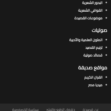
البحور الشعرية​
القوافي الشعرية​
موضوعات القصيدة​
صوتيات
المتون العلمية والأدبية
ترنيم القصيد
قصائد صوتية
مواقع صديقة
القران الكريم
ميديا مصر
عن قصيدة
حقوق الطبع والنشر
سياسة الخصوصية