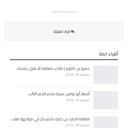
- Advertisement -
اترك تعليقا
أقراء ايضا
عمرو بن كلثوم | صاحب معلقة الا هبي بصحنك
ديسمبر 30, 2024
أشعار أبو نواس: سيرة شاعر الخمر التائب
ديسمبر 29, 2024
معلقة الحارث بن حلزة: شاعر بكر في مواجهة تغلب
ديسمبر 28, 2024