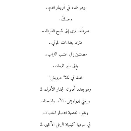
وهو يتمدد في أوجار الدم..
وحدكَ..
صرتَ، ترى إلى شبح الطرفاء..
مترنما بنداءات الموتي..
مطمئنين إلى عشب التراب..
وإلى طير الرماد..
محلقا في لغة” درويش”
وهو يعدد أصواته لجدار الأفول..!!
ويغني لدراويش، الآه، والميجنا..
ويقول بحتمية انتصار الحصان،
في سردية كينونة الرمل الآخير..!!