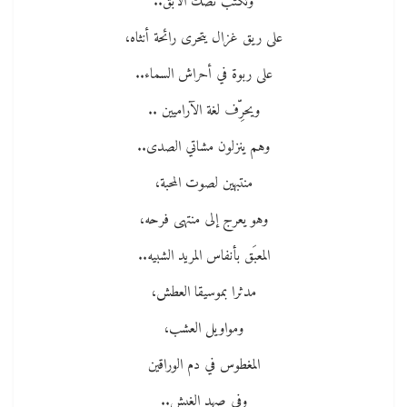
وتكتب نصكَ الآبقَ..
على ريق غزال يتحرى رائحة أنثاه،
على ربوة في أحراش السماء..
ويحرِّف لغة الآراميين ..
وهم ينزلون مشاتي الصدى..
منتبهين لصوت المحبة،
وهو يعرج إلى منتهى فرحه،
المعبَق بأنفاس المريد الشبيه..
مدثرا بموسيقا العطش،
ومواويل العشب،
المغطوس في دم الوراقين
وفي صهد الغبش..