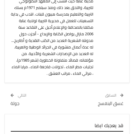
مدينة عنابة حيث انتسب إلى المعهد التكنولوجي
للتربية، والتحق بعد ذلك ومنذ سبتمبر 1971م بسلك
التربية والتعليم بمدرسة هيبون للبنات. انتدب في بداية
التسعينات للعمل في مديرية التربية لولاية عنابة
مكلفا بالصحافة والإعلام.أحيل على التقاعد سنة
2006 مازال يواصل الكتابة والإبداع - أنجزت حول
مدونته الشعرية العديد من الكتب النقدية و أطاريح...
له عدة أعمال منشورة في الجرائد الوطنية والعربية.
له العديد من الإصدارات الشعرية والأدبية. من
مؤلفاته: قصائد متفاوتة الخطورة (شعر 1985م)،
تجليات مطر الماء ، تحولات فاجعة الماء ، مرايا الماء
، مراثي الماء ، مراتب العشق .
السابق
التالي
غسق البنفسج
جولة
قد يعجبك ايضا