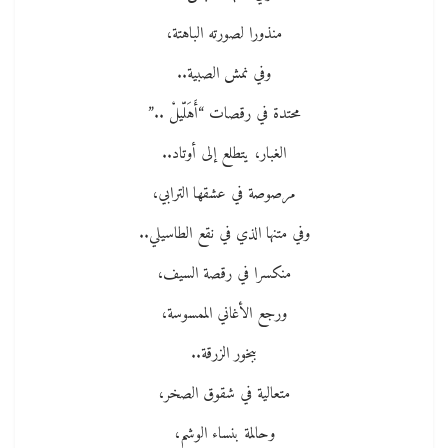
منذورا لصورته الباهتة،
وفي نمش الصبية..
محتدة في رقصات “أَهَلّيلْ ..”
الغبار، يتطلع إلى أوتاد..
مرصوصة في عشقها الترابي،
وفي متنها الذي في نقع الطاسيلي..
منكسرا في رقصة السيف،
ورجع الأغاني الممسوسة،
ببخور الزرقة..
متعالية في شقوق الصخر،
وحالمة بنساء الوشم،