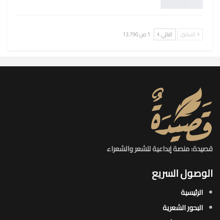
السابق
التالي
1 من 13٬790
قصيدة: منصة إبداعية للشعر والشعراء
الوصول السريع
الرئيسية
البحور الشعرية​