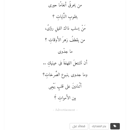
من يحرقُ أنغامًا حيرى
بثقوبِ النَّاياتِ ؟
مَنْ يسلب ذاك الليلِ رؤىً،
من يقطفُ زهرَ الأوقاتِ ؟
ما جدْوى
أن تشتعلَ اللهفةُ فى عينيكِ ..
وما جدوى ينبوع الصَّرخاتِ؟
أتُنادينَ على قلبٍ يَهْمِى
بين الأمواتِ ؟َ
- Advertisement -
بحر المتدارك
قصائد غزل