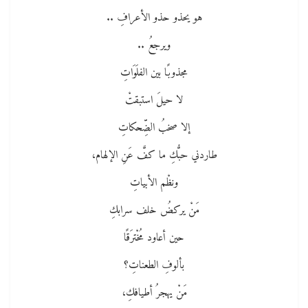
هو يحذو حذو الأعرافِ ..
ويرجعُ ..
مجذوبًا بين الفلَوَاتِ
لا حيلَ استبقتْ
إلا صخبُ الضِّحكاتِ
طاردني حبُّكِ ما كفَّ عَنِ الإلهام،
ونظْم الأبياتِ
مَنْ يركضُ خلف سرابكِ
حين أعاود مُخْترَقًا
بألوفِ الطعناتِ؟
مَنْ يهجرُ أطيافكِ،