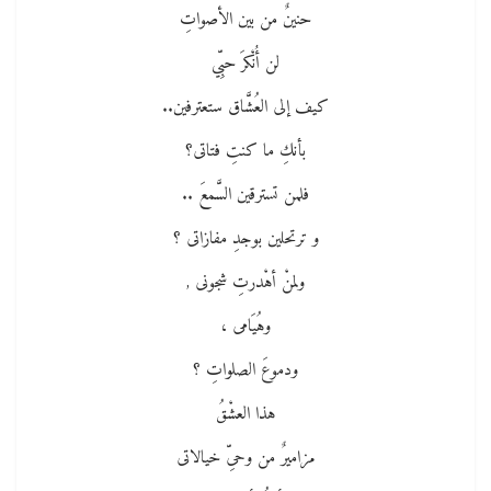
حنينٌ من بين الأصواتِ
لن أُنْكرَ حبِّي
كيف إلى العُشَّاق ستعترفين..
بأنكِ ما كنتِ فتاتى؟
فلمن تسترقين السَّمعَ ..
و ترتحلين بوجدِ مفازاتى ؟
ولمنْ أهْدرتِ شجونى ,
وهُيَامى ،
ودموعَ الصلواتِ ؟
هذا العشْقُ
مزاميرٌ من وحىِّ خيالاتى