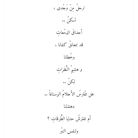
ترحلُ مِنْ وَجْدى ،
تسكنُ ..
أحداقَ الدمْعاتِ
قد تتعانقُ كفانا ،
وخُطانا
و هشيمُ النَّظراتِ
لكنْ ..
هل تفْترسُ الأحلامُ الوسنانةُ ..
دهشتنا
أم تفترشُ حنايا الطُّرقاتِ ؟
ولنفس النبْر