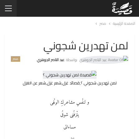
الصفحة الرئيسية
مصر
لمن تهدرين شجوني
مصر
بواسطة
عبد الناصر الجوهري
لمن تهدرين شجوني ؟,قصائد غزل,شعر غزل,شعر عن الغزل
و لنفْسِ مشاعركِ الولْهى
ينْزفُنى شوقُ
مساءاتى