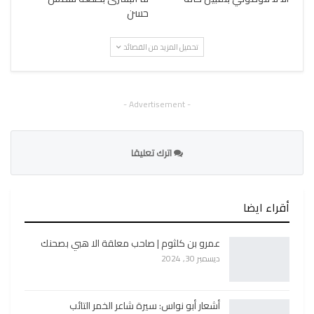
حسن
تحميل المزيد من القصائد
- Advertisement -
اترك تعليقا
أقراء ايضا
عمرو بن كلثوم | صاحب معلقة الا هبي بصحنك
ديسمبر 30, 2024
أشعار أبو نواس: سيرة شاعر الخمر التائب