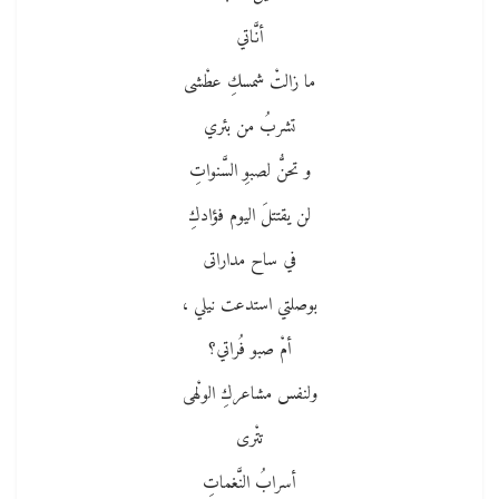
أنَّاتي
ما زالتْ شمسكِ عطْشى
تشربُ من بئري
و تحنُّ لصبوِ السَّنواتِ
لن يقتتلَ اليوم فؤادكِ
في ساح مداراتى
بوصلتي استدعت نيلي ،
أمْ صبو فُراتي؟
ولنفس مشاعركِ الولْهى
تتْرى
أسرابُ النَّغماتِ