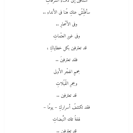
تشتاقين إلى دفءِ الشُّرفاتِ
سأفتِّشُ عنكِ هُنا فى الأنداءِ ..
وفى الأسْحارِ ..
وفى غورِ العتْماتِ
قد تعترفين بكل خطاياكِ ،
فقد تعترفينَ ..
بحممِ الهجْر الأولى
وبجمرِ القُبُلاتِ
قد تعترفين ..
فقد تكشفُ أسراركِ – يومًا –
لهفةُ تلك النَّبضاتِ
قد تعترفين ..