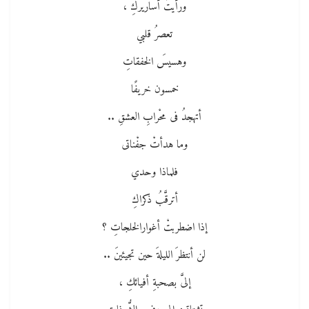
ورأيتُ أساريركِ ،
تعصرُ قلبي
وهسيسَ الخفقاتِ
خمسون خريفًا
أتهجدُ فى محْرابِ العشقِ ..
وما هدأتْ جفْناتى
فلماذا وحدي
أترقَّبُ ذكراكِ
إذا اضطربتْ أغوارالخلجاتِ ؟
لن أنتظرَ الليلةَ حين تجيئينَ ..
إلىَّ بصحبةِ أفيائكِ ،