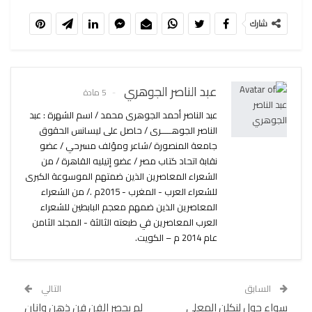
شارك
عبد الناصر الجوهري
5 مادة
عبد الناصر أحمد الجوهرى محمد / اسم الشهرة : عبد
الناصر الجوهـــــرى / حاصل على ليسانس الحقوق
جامعة المنصورة /شاعر ومؤلف مسرحي / عضو
نقابة اتحاد كتاب مصر / عضو إتيليه القاهرة / من
الشعراء المعاصرين الذين ضمتهم الموسوعة الكبرى
للشعراء العرب - المغرب - 2015م ./ من الشعراء
المعاصرين الذين ضمهم معجم البابطين للشعراء
العرب المعاصرين في طبعته الثالثة - المجلد الثامن
عام 2014 م – الكويت.
السابق
التالي
سواء حول لنكلن المعلى
لم يحصر الفن فن ذهن وانان