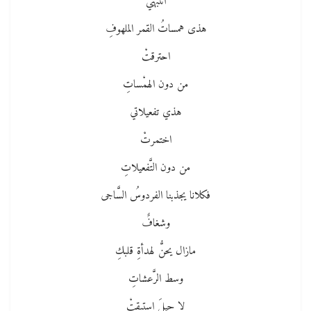
انتبهي
هذى همساتُ القمر الملهوفِ
احترقتْ
من دون الهمْساتِ
هذي تفعيلاتي
اختمرتْ
من دون التَّفعيلاتِ
فكلانا يجذبنا الفردوسُ السَّاجى
وشغافٌ
مازال يحنُّ لهدأةِ قلبكِ
وسط الرَّعشاتِ
لا حيلَ استبقتْ