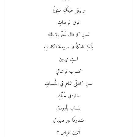
و يبقى طيفُكِ منثورًا
فوق الوجناتِ
لستِ كما قال مُعبِّر رؤياكِ:
بأنكِ ناسكةٌ فى صومعة الكلماتِ
لستِ تهيمين
كسرب فراشاتي
لستِ كظلِّى النائم في النَّسماتِ
طاردني حُبُّكِ
ينساب بأوردتى
مشدوهًا عبر صباباتى
أترين غرامى ؟