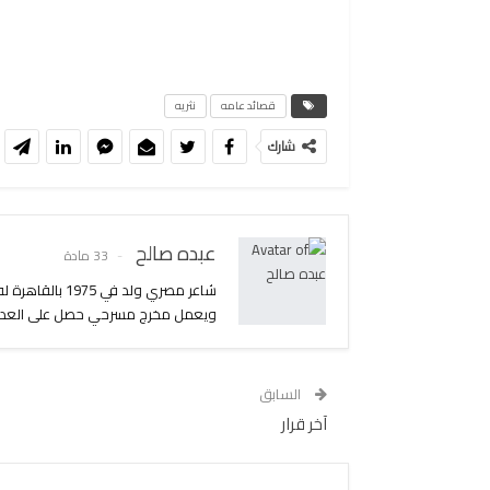
قصائد عامه
نثريه
شارك
عبده صالح
33 مادة
شاعر مصري ولد 
ويعمل مخرج مسرحي حصل على العديد م
السابق
آخر قرار