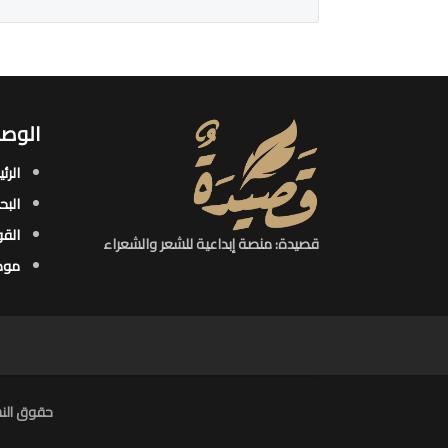
الوصو
الرئ
البح
القو
قصيدة: منصة إبداعية للشعر والشعراء
موض
حقوق النش