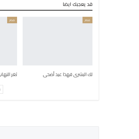
قد يعجبك ايضا
مصر
مصر
لك البشرى فهذا عيد أضحى
ثغر التها
ت