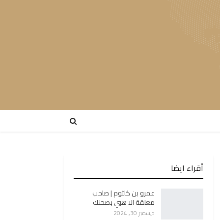
أقراء ايضا
عمرو بن كلثوم | صاحب
معلقة الا هبي بصحنك
ديسمبر 30, 2024