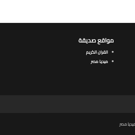
مواقع صديقة
القران الكريم
ميديا مصر
يديا مصر