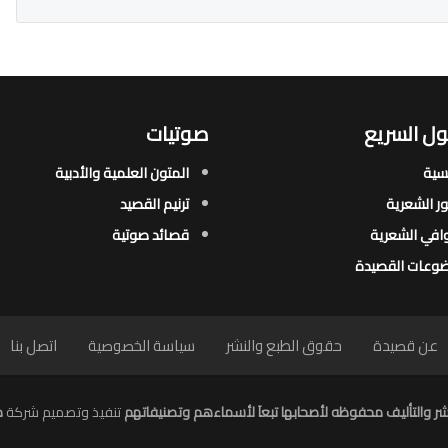
ل السريع
صوتيات
يسية
المتون العلمية والأدبية
ور الشعرية​
ترنيم القصيد
افي الشعرية​
قصائد صوتية
وعات القصيدة​
عن قصيدة
حقوق الطبع والنشر
سياسة الخصوصية
اتصل بنا
ر والتأليف محفوظه لأصحابها تبعاَ لأسماءهم وتصنيفاتهم
تنفيذ وتصميم شركة
م