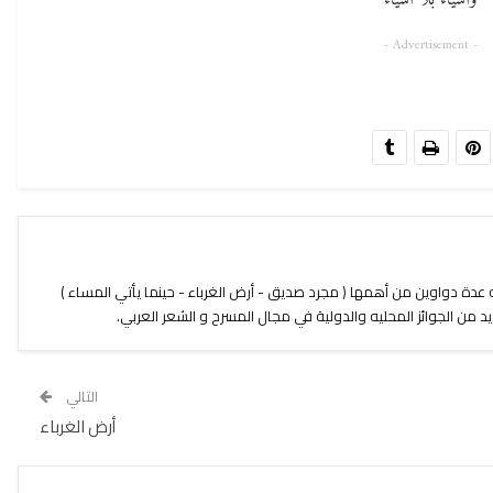
وأشياء بلا أشياء
- Advertisement -
في 1975 بالقاهرة له عدة دواوين من أهمها ( مجرد صديق - أرض الغرباء - حينما يأتي المساء )
ن الجوائز المحليه والدولية في مجال المسرح و الشعر العربي.
التالي
أرض الغرباء