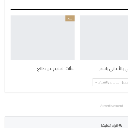
مصر
ني بالأماني باسم
سألت المنجم عن طالع
حميل المزيد من القصائد
- Advertisement -
اترك تعليقا