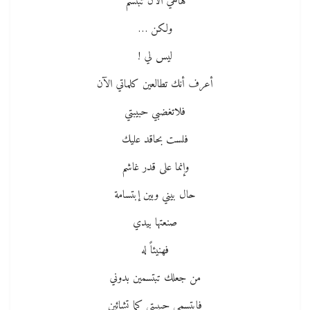
هاهي الآن تبتسم
ولكن …
ليس لي !
أعرف أنك تطالعين كلماتي الآن
فلاتغضبي حبيبتي
فلست بحاقد عليك
وإنما على قدر غاشم
حال بيني وبين إبتسامة
صنعتها بيدي
فهنيئاً له
من جعلك تبتسمين بدوني
فابتسمي حبيبتي كما تشائين