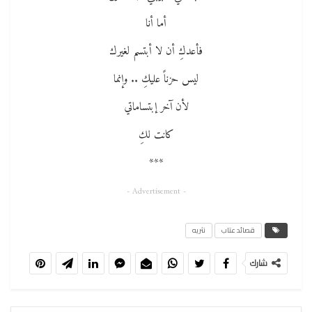
أما أنا
فأعدكِ أن لا أبتسم لغيرك
ليس حزناً عليكِ .. وإنما
لأن آخر إبتساماتي
كانت لكِ
***
- Advertisement -
قصائد عتاب
نثريه
شارك