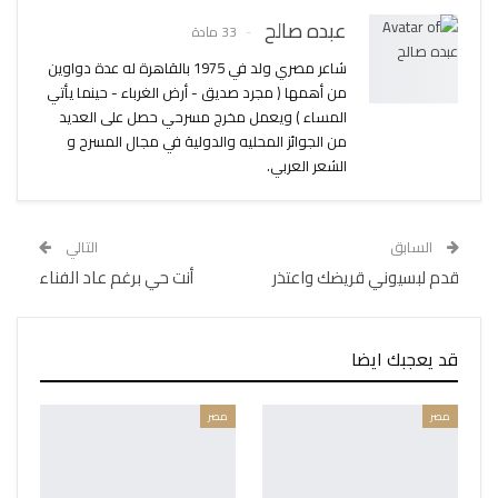
عبده صالح
33 مادة
شاعر مصري ولد في 1975 بالقاهرة له عدة دواوين
من أهمها ( مجرد صديق - أرض الغرباء - حينما يأتي
المساء ) ويعمل مخرج مسرحي حصل على العديد
من الجوائز المحليه والدولية في مجال المسرح و
الشعر العربي.
السابق
التالي
قدم لبسيوني قريضك واعتذر
أنت حي برغم عاد الفناء
قد يعجبك ايضا
مصر
مصر