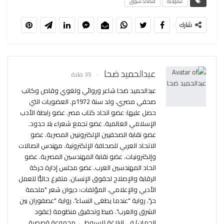
عموديه
قصائد شوق
شارك
عبدالحميد ضحا
35 مادة
عبدالحميد ضحا شاعر وروائي ولغوي وقاص وكاتب
صحفي مصري، ولد سنة 1972م. العضويات التي
حصل عليها: عضو اتحاد كتاب مصر. عضو رابطة الأدب
الإسلامي العالمية. عضو تجمع شعراء بلا حدود.
عضو نقابة الصحفيين الإلكترونيين المصرية. عضو
الاتحاد العربي للصحافة الإلكترونية. مهندس اتصالات
وإلكترونيات. عضو نقابة المهندسين المصرية. عضو
اتحاد المهندسين العرب. عضو مجلس إدارة حركة
الرقابة والإصلاح لحقوق الإنسان. متفرغ حاليًّا للعمل
الأدبي والإعلامي. المؤلفات: ديوان شعر "ملحمة
حر". رواية "عندما يطغى النساء". رواية "عصفوران بين
الشرق والغرب". ضبط وتحقيق منظومة (عقود
الجمان) في البلاغة للسيوطي. مجموعة قصصية