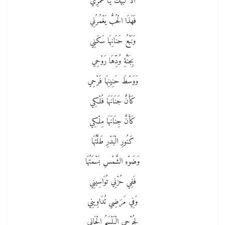
أَلَا لَبَّيْكَ يَا عُمْرِي
فَهَذَا الْحُبُّ يَغْمُرُنِي
وَنَبْعُ حَنَانِهَا سَكَنِي
بِجَنَّةِ وُدِّهَا رَوْحِي
وَوَسْطَ حَنِينِهَا فَرْحِي
كَأَنَّ جَنَانَهَا فُلْكِي
كَأَنَّ جِنَانَهَا مِلْكِي
كَنُورِ الْبَدْرِ طَلَّتُهَا
وَضَوْءِ الشَّمْسِ بَسْمَتُهَا
فَفِي حُزْنِي تُوَاسِينِي
وَفِي مَرَضِي تُدَاوِينِي
لِجُرْحِي الْبَلْسَمُ الْحَانِي