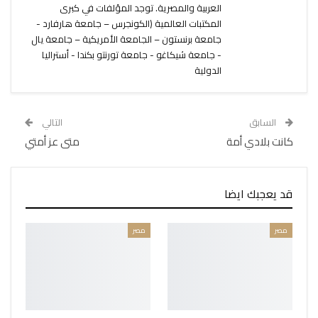
العربية والمصرية. توجد المؤلفات في كبرى
المكتبات العالمية (الكونجرس – جامعة هارفارد -
جامعة برنستون – الجامعة الأمريكية – جامعة يال
- جامعة شيكاغو - جامعة تورنتو بكندا - أستراليا
الدولية
السابق
التالي
كانت بلادي أمة
متى عز أمتي
قد يعجبك ايضا
مصر
مصر