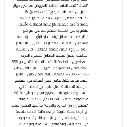
"العائد" (تحت الطبع). كتاب "العروض مع شرح دوائر
الخليل بن أحمد الفراهيدي" (تحت الطبع). كتاب
«علاقة المعنى بالإعراب» (تحت الطبع). دراسات
نحوية وأدبية ونقدية، بالإضافة لمقالات وأشعار
منشورة على الشبكة العنكبوتية، على مواقع
(الألوكة – مجلة الزيتونة – دنيا الرأي – مؤسسة
فلسطين الثقافية – المختار الإسلامي – الإسلام
اليوم.......إلخ). ضمن صفحة المؤلفين في المكتبة
الشاملة. ضمن معجم البابطين للشعراء العرب
المعاصرين – الطبعة الثالثة – المجلد الثامن ص 556
-557. ضمن الموسوعة الكبرى للشعراء العرب من
1956 – 2006 – الطبعة الثانية. ضمن دليل الروائيين
العرب بجائزة كتارا. تدرَّس بعض أعماله في المناهج
الدراسية المختلفة؛ مثل: نشيد أبي للصف الثاني
الأساسيِّ بالمنهج الفلسطينيِّ الجديد، ونشيد الأبوَّة
والطفولة للصف الثالث الابتدائيِّ بالجزائر، ورواية
"عصفوران بين الشرق والغرب" يدرِّسها الدكتور سعد
أبو الرضا لطلبة الفرقة الرابعة بكلية الآداب جامعة
بنها، وغيرها. العديد من البرامج الأدبية والحوارات
على الفضائيات والمواقع الالكترونية والإذاعات