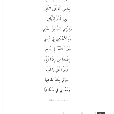
لِنَفْسِي كَالْجَنَى الدَّانِي
وَلِي ذُخْرٌ لِأَيَّامِي
وَدِرْعِي الضَّامِنُ الْحَامِي
وَبِالْأَخْلَاقِ لِي تُوحِي
فَصَارَ الْخَيْرُ لِي رُوحِي
رِضَاهَا مِنْ رِضَا رَبِّي
وَنَهْرُ الْخَيْرِ وَالْحُبِّ
حَيَاتِي مِلْكُ طَاعَتِهَا
وَسَعْدِي فِي سَعَادَتِهَا
- Advertisement -