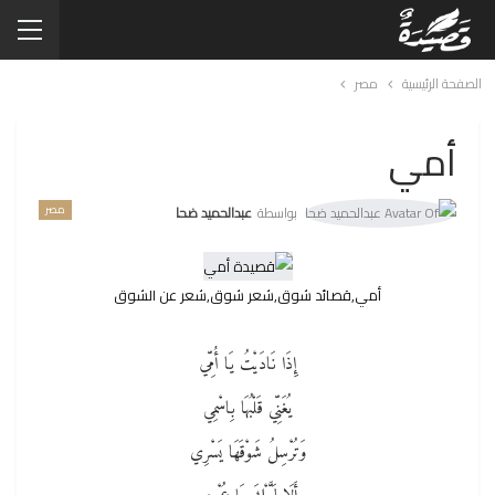
الصفحة الرئيسية
مصر
أمي
مصر
بواسطة
عبدالحميد ضحا
أمي,قصائد شوق,شعر شوق,شعر عن الشوق
إِذَا نَادَيْتُ يَا أُمِّي
يُغَنِّي قَلْبُهَا بِاسْمِي
وَتُرْسِلُ شَوْقَهَا يَسْرِي