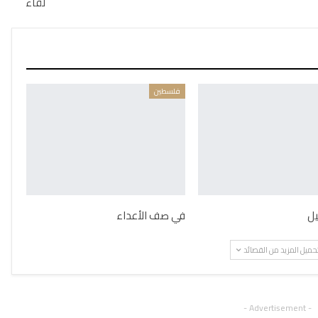
لقاء
فلسطين
يل
في صف الأعداء
حميل المزيد من القصائد
- Advertisement -