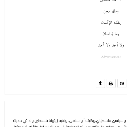
لا أحد مسكين
وماله معين
يظلمه الإنسان
وما له لسان
ولا أحد ولا أحد
- Advertisement -
ب وسياسي فلسطيني،وكنيته أبو سلمى، ولقبه زيتونة فلسطين،ولد في مدينة
 تعليمه الإبتدائي في مدارسها، وتابع دراسته الإعدادية في مدينة السلط، والثانوية بدمشق