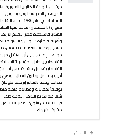
البكرية، ثم المدرسة الرشيدية، وفي 
المحاماة.في عام 6
بعنوان (يا فلسطين) هاجم فيها السلطا
المكبّر، فاستدعاه مدير التعليم البريط
سلمى وظيفته التعليمية بالقدس، ضمّه
جهازها الإعلامي إلى أن استقال من عمل
الفلسطينية.خلال مشاركته في أحد مؤ
أديب ومناضل ربط بين النضال الوطني
صداقة وثيقة بالشاعر إبراهيم طوقان و
شعر عبد الكريم الكرمي بتوعك صحي فنُ
في 11 ت
مقبرة الشهداء.
السابق