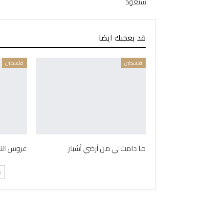
سنعود
قد يعجبك ايضا
فلسطين
فلسطين
ما دامت لي من أرضي أشبار
عروس الن
ت