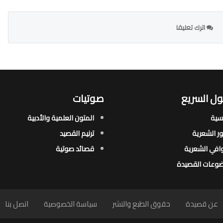
اترك تعليقا
ل السريع
صوتيات
يسية
المتون العلمية والأدبية
ور الشعرية​
ترنيم القصيد
افي الشعرية​
قصائد صوتية
وعات القصيدة​
عن قصيدة
حقوق الطبع والنشر
سياسة الخصوصية
اتصل بنا