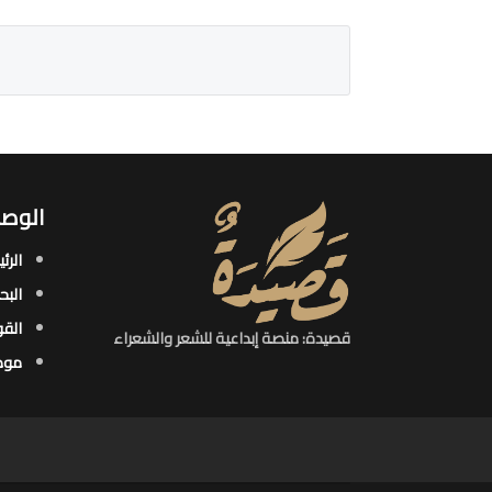
الوصو
الرئ
البح
القو
قصيدة: منصة إبداعية للشعر والشعراء
موض