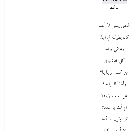
لا أحد
شخص يسمى لا أحد
كان يطوف في البلد
ويختفي وراءه
كل فتاة وولد
من كسر الزجاجا؟
وأطفأ السراجا؟
هل أنت يا زياد؟
أم أنت يا سعاد؟
كل يقول: لا أحد