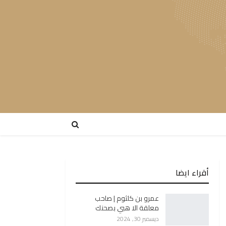
أقراء ايضا
عمرو بن كلثوم | صاحب
معلقة الا هبي بصحنك
ديسمبر 30, 2024