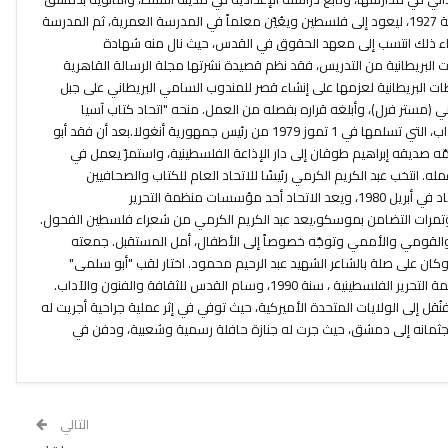
حيث نال شهادة البكالوريا السورية سنة 1927، ليعود إلى فلسطين ويعُيّن معلماً في المدرسة العمرية، ثم المدرسة
أثناء ذلك انتسب إلى معهد الحقوق في القدس، حيث نال منه شهادة
193 أقالته السّلطات البريطانية من التدريس، فقد نظم قصيدة نشرتها مجلة الرسالة القاهرية
ت البريطانية لعزمها على إنشاء قصر للمندوب السامي البريطاني على جبل
اني (مستر فرل)، وأبلغه قراره بفصله من العمل. منحه "اتحاد كتاب آسيا
وأفريقيا" جائزة "اللوتس" السنوية للآداب، التي تسلمها في 1 تموز 1979 من رئيس جمهورية أنغولا.بعد أن فقد أبو
 صديقه إبراهيم طوقان إلى دار الإذاعة الفلسطينية، واستمرّ يعمل في
ه. انتخب عبد الكريم الكرمي رئيسًا للاتحاد العام للكتاب والصحافيين
الفلسطينيين خلال المؤتمر الثالث للاتحاد في أبريل 1980، ويعد الاتحاد أحد مؤسسات منظمة التحرير
تمرات التضامن بموسكو،يعد عبد الكريم الكرمي من شعراء فلسطين الفحول.
 والقومي والأممي وتوجّه خصوصاً إلى الأطفال، أمل المستقبل. جمعته
كان على صلة بالشاعر الشهيد عبد الرحيم محمود. اختار لقب "أبو سلمى"
توقيعاً لمقالاته وقصائده.منحته منظمة التحرير الفلسطينية ، سنة 1990، وسام القدس للثقافة والفنون والآداب.
قل إلى الولايات المتحدة الأميركية، حيث توفي في إثر عملية جراحية أجريت له
شرين الأول/ أكتوبر 1980.نُقل جثمانه إلى دمشق، حيث جرت له جنازة حافلة رسمية وشعبية، ودفن في
التالي