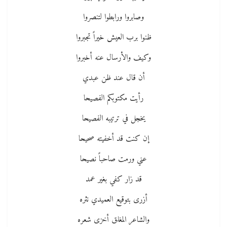
وصابروا ورابطوا لتنصروا
ظنوا برب العيش خيراً تجبروا
وكيف والأرسال عنه أخبروا
أن قال عند ظن عبدي
رأيت مكتوبكم الفصيحا
يخجل في ترتيبه الفصيحا
إن كنت قد أخفيته صحيحا
عني ورمت صاحباً نصيحا
قد زار كفي بغير عمد
أزرى بتوقيع العميدي نثره
والشاعر المغلق أخزى شعره