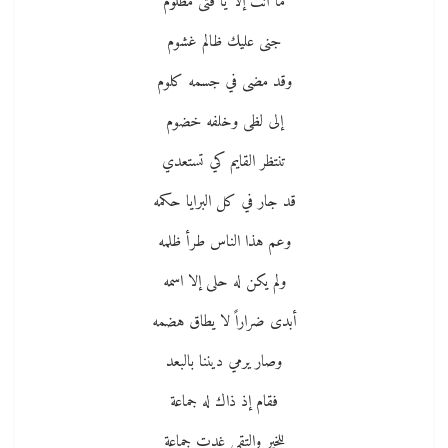
ما أنت إلا يا فتى مظلوم
جنى عليك ظالم غشوم
وقد مضى في جسمه كلوم
إلى لظى وخلفه خضوم
تنتظر القايم كي تستعدي
قد جار في كل البرايا حكمه
وعم هذا الناس طرأ ظلمه
ولم يكن له حلى إلا اسمه
أبدى ضراراً لا يطاق هضمه
وصار يرمي ديننا بالبعد
فقام إذ ذاك له جماعة
للخير والتقى غدت جماعة