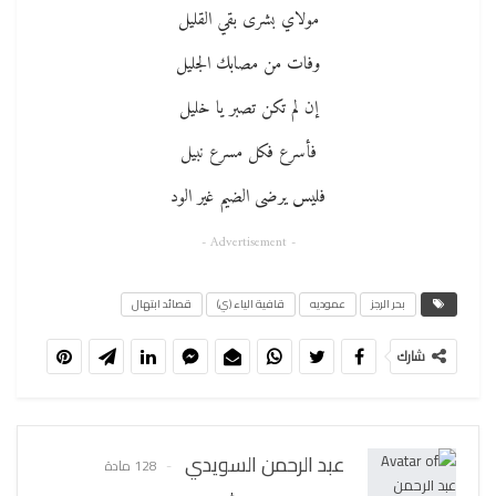
مولاي بشرى بقي القليل
وفات من مصابك الجليل
إن لم تكن تصبر يا خليل
فأسرع فكل مسرع نبيل
فليس يرضى الضيم غير الود
- Advertisement -
بحر الرجز
عموديه
قافية الياء (ي)
قصائد ابتهال
شارك
عبد الرحمن السويدي
128 مادة