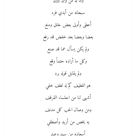
وما له من والد وولد
سبحانه من أبدي فرد
أعطى وأولى بعض خلق ومنع
بعضا وبعضا بعد خفض قد رفع
ولم يكن يسأل عما قد صنع
وكل ما أراده حتماً وقع
ولم يقابل قوله برد
هو اللطيف كم له لطف خفي
أشهى لنا من احتساء القرقف
ومن وصال الحب كل مدنف
به يخص من أريد وأصطفي
أسعاده من سيدٍ وعبد