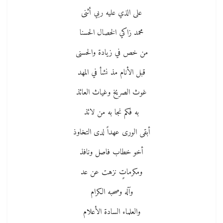
على الذي عليه ربي أثنى
محمد زاكي الخصال الحسنا
من خص في زيادة والحسنى
قبل الأنام مذ نشأ في المهد
غوث الصريخ وغياث العائذ
به فكم نجا به من لائذ
أبقى الورى عهداً لدى التخاوذ
أخو خطاب فاصل ونافذ
ومكرماتٍ نزهت عن عد
وآله وصحبه الكرام
والعلماء السادة الأعلام