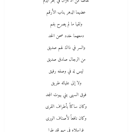
خاضا من الأحزان في بحر الدم
عضهما الدهر بناب الأرقم
ولقيا ما لم يصرح بفم
دمعهما خدد صحن الخد
والسر في ذاك لهم صديق
من الرجال صادق صديق
ليس له في وصفه رفيق
ولا إلى عليائه طريق
فوق السهى بني بيوت المجد
وكان ساكناً بأطراف القرى
وكان نافعاً لأصناف الورى
فراسلاه في مهم قد طرا