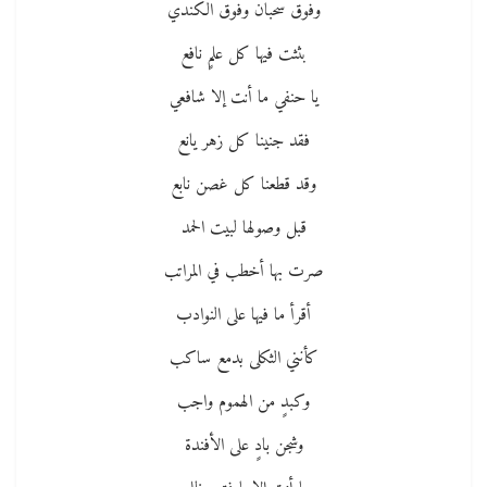
وفوق سحبان وفوق الكندي
بثثت فيها كل علمٍ نافع
يا حنفي ما أنت إلا شافعي
فقد جنينا كل زهر يانع
وقد قطعنا كل غصن نابع
قبل وصولها لبيت الحمد
صرت بها أخطب في المراتب
أقرأ ما فيها على النوادب
كأنني الثكلى بدمع ساكب
وكبدٍ من الهموم واجب
وشجن بادٍ على الأفندة