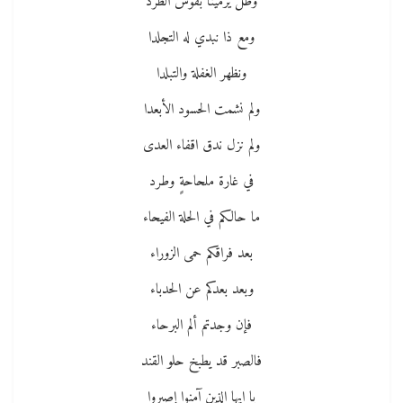
وظل يرمينا بقوس الطرد
ومع ذا نبدي له التجلدا
ونظهر الغفلة والتبلدا
ولم نشمت الحسود الأبعدا
ولم نزل ندق اقفاء العدى
في غارة ملحاحةٍ وطرد
ما حالكم في الحلة الفيحاء
بعد فراقكم حمى الزوراء
وبعد بعدكم عن الحدباء
فإن وجدتم ألم البرحاء
فالصبر قد يطبخ حلو القند
يا ايها الذين آمنوا إصبروا