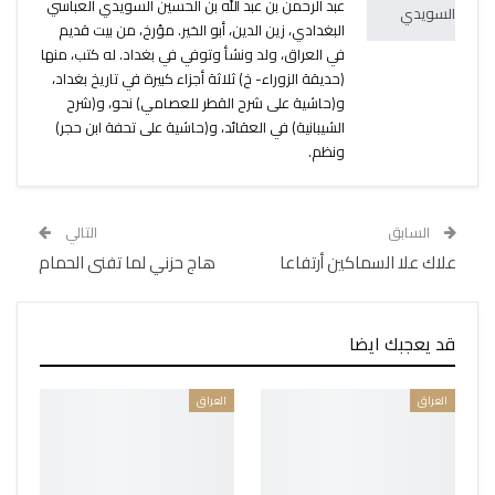
عبد الرحمن بن عبد الله بن الحسين السويدي العباسي
البغدادي، زين الدين، أبو الخير. مؤرخ، من بيت قديم
في العراق، ولد ونشأ وتوفي في بغداد. له كتب، منها
(حديقة الزوراء- خ) ثلاثة أجزاء كبيرة في تاريخ بغداد،
و(حاشية على شرح القطر للعصامي) نحو، و(شرح
الشيبانية) في العقائد، و(حاشية على تحفة ابن حجر)
ونظم.
السابق
التالي
علاك علا السماكين أرتفاعا
هاج حزني لما تفنى الحمام
قد يعجبك ايضا
العراق
العراق