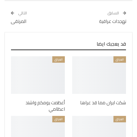
السابق
التالي
تهجدات عراقية
المرتقى
قد يعجبك ايضا
العراق
العراق
شكت ايران مما قد عراها
أعظمت يومكم واشتد
اعظامي
العراق
العراق