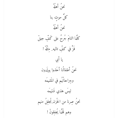
نحنُ أهلُهْ
كلُّ موتٍ بنا
نحنُ أهلُهْ
كلَّما التامَ جُرحٌ على كَفِّ جيلْ
فَزَّ في كفِّ تاليه ِ مِثْلُهْ !
يا أبي
نحنُ أطفالُنا أخَذوا يولَدون
وجِراحاتُهُم في المَشيمَه
ليسَ هذي شَتيمَه
نحنُ صِرنا من الحُزن ِنُجفِلُ منهم
وهم قََلَّما يُجفِلونْ !