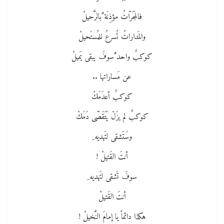
فالمَجَرّاتُ مؤذِنَة ٌبالرَّحيلْ
والمَداراتُ تُسرعُ للمُستَحيلْ
كوكبٌ واحد ٌسوفَ يبقى يَميلْ
عن مَساراتها ..
كوكبٌ أعدَمَكْ
كوكبٌ لم يزَلْ يَتَقَصّى دَمَكْ
وسَتَشقى لتَهديه ِ
أنتَ القَتيلْ !
سوفَ تَشقى لتَهديه ِ
أنتَ القَتيلْ
هكذا دائماً يا إمامَ النَّخيلْ !