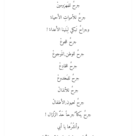
جرحٌ للمَهزومينْ
جرحٌ للأمواتِ الأحياءْ
وجراحٌ تَبكي لِبَنينا الأعداءْ !
جرحٌ للجوعْ
جرحٌ للوطن ِالمَوجوعْ
جرحٌ للخادِعْ
جرحٌ للمَخدوعْ
جرحٌ للأنذالْ
جرحٌ لعيون ِالأطفالْ
جرحٌ يَنْكأ ُجرحاً حَدَّ الزّلزال !
وأنشُرُها يا أبي