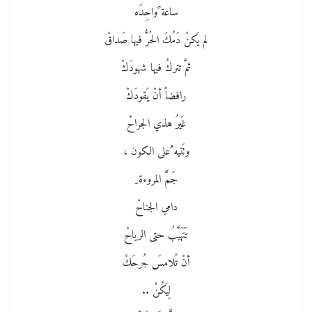
ساعة ًواحِدَه
لم يَكنْ دَمُكَ الحُرُّ فيها صَداقْ
ثمَّ تتركُ فيها شهودَكْ
رافضاً أنْ يَقودَكْ
غَيرُ هذي الجراحْ
وتَتيه ُعلى الكون ،
جَمَّ المروءة ِ
دامي الجناحْ
تَتَهَيَّبُ حتى الرياحْ
أنْ تُلامسَ جُرحَكْ
لِيَكُنْ ..