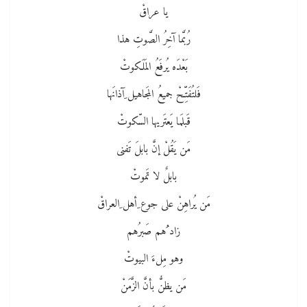
يا عراقْ
رُبَّما آخِرُ الصَّوتِ هذا
بَعْدَه يُرفَعُ المَلَكوتْ
فَلتُفَتِّحْ جميعُ المَجاهيل ِآذانَها
قَبلَما يَعتَريها السّكوتْ
مَن يَقُلْ إنَّ بابلَ تَفنى
بابلٌ لا تَموتْ
مَن يُراهِنْ على جوع ِأهل ِالعراقْ
زاد ُهم صَبرُهم
وهو مِلءَ البيوتْ
مَن يظنُّ بأنَّ الزَّمَنْ