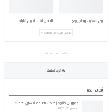
بين العذيب وحاجر ربع
الا من لقلب لا يبل غليله
تحميل المزيد من القصائد
- Advertisement -
اترك تعليقا
أقراء ايضا
عمرو بن كلثوم | صاحب معلقة الا هبي بصحنك
ديسمبر 30, 2024