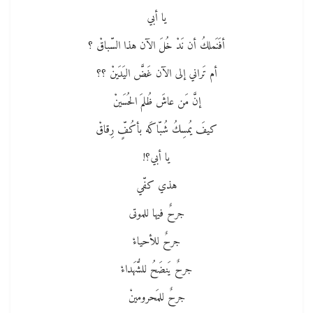
يا أبي
أفَنَملكُ أن نَدْ خُلَ الآن هذا السّباقْ ؟
أم تَراني إلى الآن غَضَّ اليَدَينْ ؟؟
إنَّ مَن عاشَ ظُلمَ الحُسَينْ
كيفَ يُمسِكُ شُبّاكَه بأكُفٍّ رِقاقْ
يا أبي؟!
هذي كفّي
جرحٌ فيها للموتى
جرحٌ للأحياءْ
جرحٌ يَنضَحُ للشُّهَداءْ
جرحٌ للمَحرومينْ