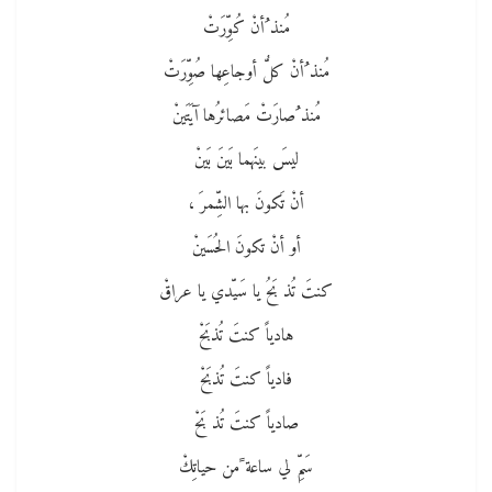
مُنذ ُأنْ كُوِّرَتْ
مُنذ ُأنْ كلُّ أوجاعِها صُوِّرَتْ
مُنذ ُصارَتْ مَصائرُها آيَتَينْ
ليسَ بينَهما بَينَ بَينْ
أنْ تَكونَ بها الشِّمرَ ،
أو أنْ تكونَ الحُسَينْ
كنتَ تُذ بَحُ يا سَيّدي يا عراقْ
هادياً كنتَ تُذبَحْ
فادياً كنتَ تُذبَحْ
صادياً كنتَ تُذ بَحْ
سَمِّ لي ساعة ًمن حياتِكْ