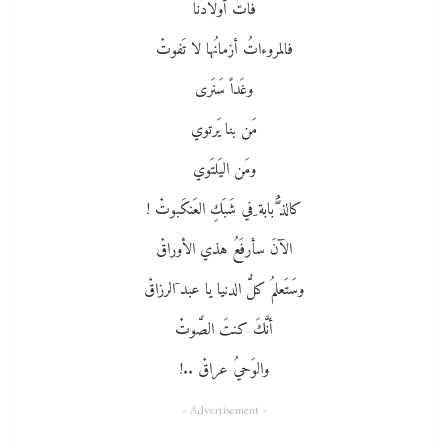
فاتَ أولادَنا
فالمروءاتُ أزمانُها لا تَفوتْ
وغَداً سَنَرى
مَن بنا يَرتوي
ومَن اليَلتَوي
كالذ ُّبابة ِفي شَبَكِ العَنكَبوتْ !
الآنَ سأرفَعُ هذي الأوراقْ
وسَتَعلمُ كلُّ الدنيا يا عبد َالرزاقْ
أنَّكَ كنتَ الصَّوتْ
والوَحيُ عراقْ ..!
- Advertisement -