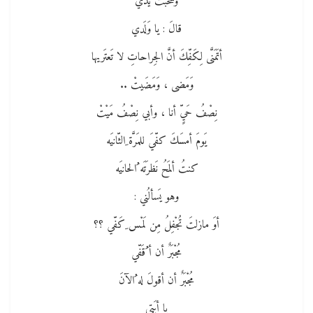
وسَحَبْتُ يَدي
قالَ : يا وَلَدي
أتَمَنَّى لِكَفِّكَ أنَّ الجِراحاتِ لا تَعتَريها
وَمَضى ، وَمَضَيتْ ..
نِصْفُ حَيٍّ أنا ، وأبي نِصْفُ مَيْتْ
يَومَ أمسَكَ كفّيَ للمَرَّة ِالثّانيَه
كنتُ ألمَحُ نَظرَتَه ُالحانيَه
وهو يَسألُني :
أوَ مازلتَ تُجْفِلُ مِن لَمْس ِكَفّي ؟؟
مُجْبَرٌ أن أ ُقَفّي
مُجْبَرٌ أن أقولَ له ُالآنَ
يا أبَتي