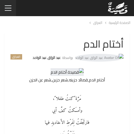
الصفحة الرئيسية
العراق
أختام الدم
العراق
بواسطة
عبد الرزاق عبد الواحد
أختام الدم,قصائد حزينه,شعر حزين,شعر عن الحزن
مَرَّة ًكنتُ طفلا ً،
وأمسَكتُ كفَّ أبي
فارتَجَفْتُ لِفَرْطِ الأخاديدِ فيها