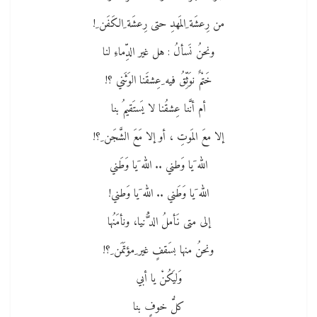
من رِعشَة ِالمَهدِ حتى رِعشَة ِالكَفَن ِ!
ونحنُ نَسألُ : هل غير الدِّماءِ لنا
خَتْمٌ نوَثِّقُ فيه ِعِشقَنا الوَثَني ؟!
أم أنَّنا عِشقُنا لا يَستَقيمُ بنا
إلا معَ المَوتِ ، أو إلا مَعَ الشَّجَن ِ؟!
الله َيا وَطني .. الله َيا وَطَني
الله َيا وَطَني .. الله َيا وَطني!
إلى متى نَأملُ الد ُّنيا، ونأمَنُها
ونحنُ منها بسَقفٍ غير ِمؤتَمَن ِ؟!
وَليَكُنْ يا أبي
كلُّ خوفٍ بنا