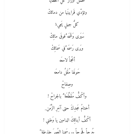
تتَحَمَّلُ أوزارَ كلِّ الخَطايا
وتؤدّي قَرابينَها من دمائكْ
كلُّ جيلٍ يَجيءْ
سَيَرى وَشْمَه ُفوقَ مائِكْ
ويَرى رَسمَه ُفي سَمائِكْ
أنجُماً لامعَه
حَولَها مُقَلٌ دامعَه
وصِفاحْ
وأكُفٌّ مُقَطَّعَة ٌ بالجراحْ !
أختامُ مَجدِكَ حتى آخِرِ الزَّمَن ِ
أكُفُّ أبنائِكَ الدامين يا وَطني !
جُرحاً فجُرحاً .. رسَمنا العُمرَ خارطة ً