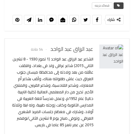
قصائد حزينه
شارك
عبد الرزاق عبد الواحد
54 مادة
الشاعر عبد الرزاق عبد الواحد (1 تموز 1930 - 8 تشرين
الثاني 2015) شاعر عراقي ولد في بغداد، وانتقلت
عائلته من بعد ولادته إلى محافظة ميسان جنوب
العراق حيث عاش طفولته هناك، ولُقب بشاعر أم
المعارك، وشاعر القادسية، وشاعر القرنين، والمتنبي
الأخير. تخرج من دار المعلمين العالية (كلية التربية
حاليا) عام 1952م، وعمل مدرساً للغة العربية في
المدارس الثانوية وكانت زوجته طبيبة، وله ابنة وثلاثة
أولاد، وشارك في معظم جلسات المربد الشعري
العراقي. وتوفي صباح يوم 8 تشرين الثاني/نوفمبر
2015 عن عمر ناهز 85 عاما في باريس.