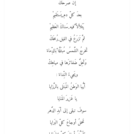
إنَّ صَرحَكْ
بعدَ كلِّ دم ٍيَستَقيمْ
يَتَلألأ ُفيه ِسَناكَ العَظيمْ
ثمَّ تَزرَعُ في الليل ِرُمحَكْ
تَخرجُ الشَّمسُ مُبتَلَّة ًبالدِّماءْ
وَتَحِلُّ ضَفائرَها في مياهِكْ
ويَجيءُ النِّداءْ :
أيُّها الوَطنُ المُبتَلى بالرَّزايا
يا غَزيرَ المَنايا
سوفَ تبقى إلى أبَدِ الدَّهر
تَحملُ أوجاعَ كلِّ البَرايا