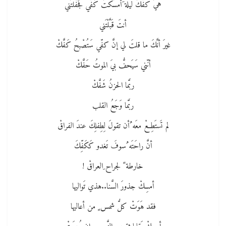
هيَ كفُّكَ ليلة َأمسَكتَ كَفّي فَجَفَّلتَني
أنتَ قَبَّلْتَني
غيرَ أنَّكَ ما قلتَ لي إنَّ كفّي سَتُصْبحُ كَفَّكْ
أنّني سَيَحفُّ بيَ الموتُ حَفَّكْ
ربَّما الحزنُ شَفَّكْ
ربَّما وَجَعُ القلب
لم تَستَطِعْ معَه ُأن تقولَ لِطِفلِكَ عندَ الفراقْ
أنَّ راحَتَه ُسوفَ تَغدو كَكَفِّكَ
خارطة ً لجراح ِالعراقْ !
أمسِكْ جذورَ السَّنا..هذي تَواليها
فقد هَوَتْ كلُّ شمس ٍ من أعاليها