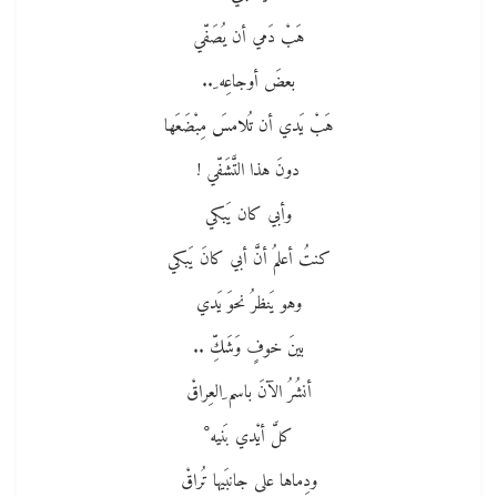
هَبْ دَمي أن يُصَفّي
بعضَ أوجاعِه ِ..
هَبْ يَدي أن تُلامسَ مِبْضَعَها
دونَ هذا التَّشَفّي !
وأبي كان يَبكي
كنتُ أعلمُ أنَّ أبي كانَ يَبكي
وهو يَنظرُ نحوَ يَدي
بينَ خوفٍ وَشَكِّ ..
أنشُرُ الآنَ باسم ِالعِراقْ
كلَّ أيْدي بَنيه ْ
ودِماها على جانبَيها تُراقْ