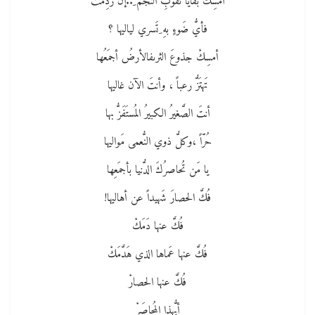
أمسِكْ بَقايا ثقوبِ النَّجم ِ..إن رُدِمَتْ
فأيُّ ضَوءٍ بهِ ِتَسري لياليها ؟
أمسِكْ جذوعَ الثرىفالأرضُ أجمَعُها
تَهتَزُّ رعباً ، وأنتَ الآن غاليها
أنتَ الصَّغيرُ الكبيرُ المُستَفَزُّ بها
حُرّاً ،وكلُّ ذوي النُّعمى مَواليها
يا مَن تُحاصرُكَ الدُّنيا بأجمَعِها
فُكَّ الحصارَ شَهيداً عن أهاليها!
فُكَّ عنها دَمَكْ
فُكَّ عنها عَماها الذي هَدَّمَكْ
فُكَّ عنها الحصارْ
أيُّهذا المُحاصَرْ