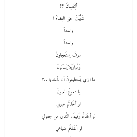
ألِنَفسِكَ ؟؟
شَيَّبْتَ حتى العِظامْ !
واحداً
واحداً
سَوفَ يَستَعجلونْ
وَمُوارَبَة ًيَسألونْ
ما الذي يَستطيعونَ أن يأخذوا ..؟
يا دموعَ العيونْ
لو أخَذتُم عيوني
لو أخَذتُم رَفيفَ النَّدى من جفوني
لو أخَذتُم ضياعي