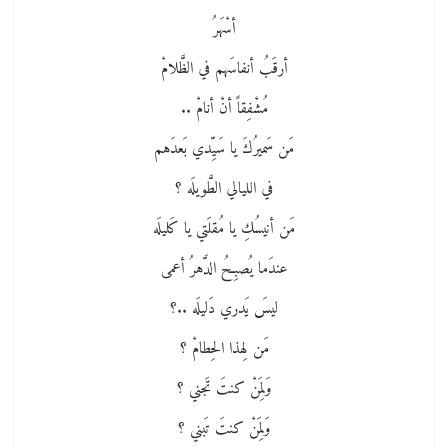
أسْهَرُ
أرقَبُ أنفاسَهم في الظَّلامْ
مُشْفِقاً أنْ أنامْ ..
مَن سَميرُكَ يا سَيِّدي بَعدَهم
في الليالي الطَّويلَه ؟
مَن أنيسُكِ يا مُقلَتي يا كَليلَه
عندَما يُصبِحُ الدَّهرُ أعمى
ليسَ يَدري دَليلَه ..؟
مَن لِهذا الحِطامْ ؟
وَلِمَنْ كنتَ تَجني ؟
وَلِمَنْ كنتَ تَبني ؟