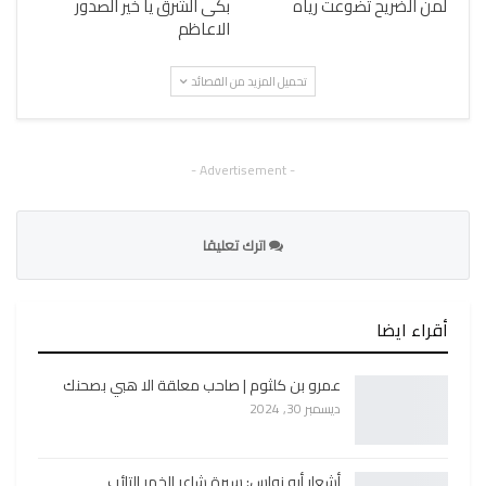
لمن الضريح تضوعت رياه
بكى الشرق يا خير الصدور
الاعاظم
تحميل المزيد من القصائد
- Advertisement -
اترك تعليقا
أقراء ايضا
عمرو بن كلثوم | صاحب معلقة الا هبي بصحنك
ديسمبر 30, 2024
أشعار أبو نواس: سيرة شاعر الخمر التائب