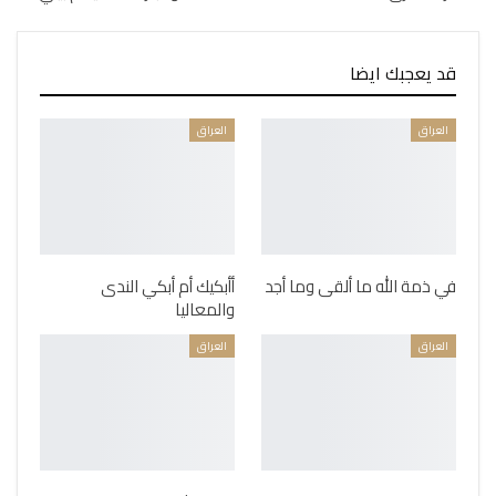
قد يعجبك ايضا
العراق
العراق
في ذمة الله ما ألقى وما أجد
أأبكيك أم أبكي الندى
والمعاليا
العراق
العراق