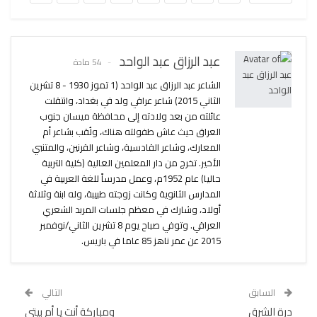
عبد الرزاق عبد الواحد
54 مادة
الشاعر عبد الرزاق عبد الواحد (1 تموز 1930 - 8 تشرين
الثاني 2015) شاعر عراقي ولد في بغداد، وانتقلت
عائلته من بعد ولادته إلى محافظة ميسان جنوب
العراق حيث عاش طفولته هناك، ولُقب بشاعر أم
المعارك، وشاعر القادسية، وشاعر القرنين، والمتنبي
الأخير. تخرج من دار المعلمين العالية (كلية التربية
حاليا) عام 1952م، وعمل مدرساً للغة العربية في
المدارس الثانوية وكانت زوجته طبيبة، وله ابنة وثلاثة
أولاد، وشارك في معظم جلسات المربد الشعري
العراقي. وتوفي صباح يوم 8 تشرين الثاني/نوفمبر
2015 عن عمر ناهز 85 عاما في باريس.
السابق
التالي
درة الشرق
ومباركة أنت يا أم بيتي