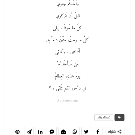
وأخَذتُم جنوني
قبلَ أن تَتركوني
كلُّ ما سَوفَ يَبقى
كلُّ ما رحتُ ستّينَ عاماً بِه ِ
أتَباهى ، وأشقى
مَن سَيَأخُذ ُه ُ
يَومَ هذي العِظامْ
في د ُجى القَبرِ تُلقى ..؟
- Advertisement -
قصائد رثاء
شارك