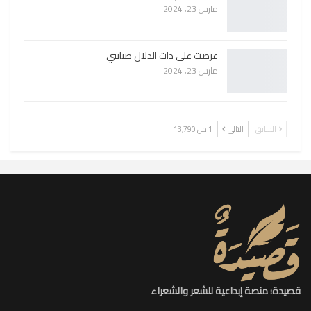
مارس 23, 2024
عرضت على ذات الدلال صبابتي
مارس 23, 2024
السابق
التالي
1 من 13٬790
قصيدة: منصة إبداعية للشعر والشعراء