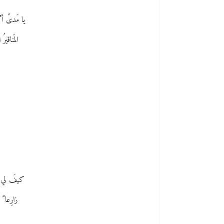
يا مَدىً أ 
المَناقير
كيفَ لي أن 
زارِعا ً ف