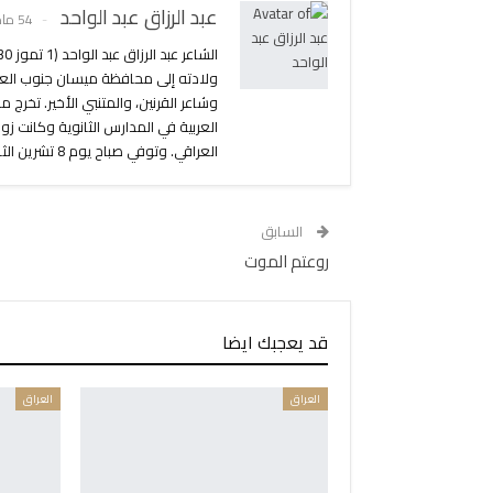
عبد الرزاق عبد الواحد
54 مادة
ولادته إلى محافظة ميسان جنوب العر
العربية في المدارس الثانوية وكانت ز
العراقي. وتوفي صباح يوم 8 تشرين الثاني/نوفمبر 2015 عن عمر ناهز 85 عاما في باريس.
السابق
روعتم الموت
قد يعجبك ايضا
العراق
العراق