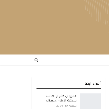
أقراء ايضا
عمرو بن كلثوم | صاحب
معلقة الا هبي بصحنك
ديسمبر 30, 2024