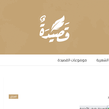
الشعرية​
موضوعات القصيدة​
العراق
د