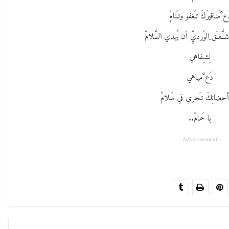
َع ْمَناقيرَكَ تـَغفو وتـَنامْ
شـَّـفـَق ِالوَرديِّ أن يُهدي السَّلامْ
لِشـِفاهي
دَع ْمياهي
 أحضانِكَ تـَجري في سَلامْ
يا حَمامْ..
- Advertisement -