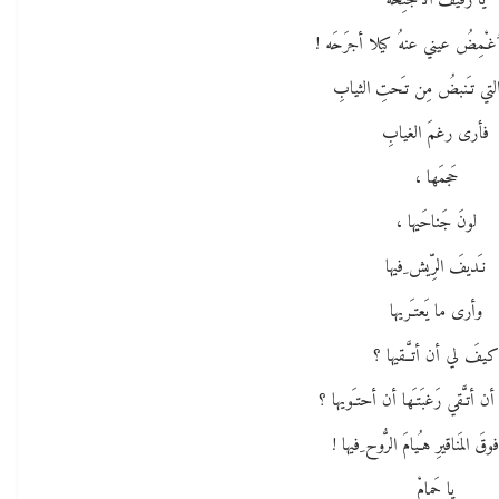
يا رَفيفَ الأجنِحَه
ُغـْمِضُ عيني عنهُ كيلا أجرَحَه !
ُ التي تـَنبضُ مِن تـَحتِ الثيابِ
فأرى رغمَ الغيابِ
حَجمَها ،
لونَ جَناحَيها ،
نـَديفَ الرِّيش ِفيها
وأرى ما يَعتـَريها
كيفَ لي أن أتـَّـقيها ؟
أتـَّقي رَغبَتـَها أن أحتـَويها ؟
وقَ المَناقيرِ هـُيامَ الرُّوح ِفيها !
يا حَمامْ