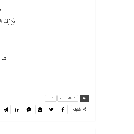
د
دَع ْلِهذا ال
بينَ
قصائد عامه
نثريه
شارك