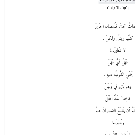
رفيف الأجنحة
اتٌ تحتَ قـُمصان ِالحَريرْ
كلـُّها ريشٌ ولكنْ ،
لا تـَطيرْ..!
حَجَلٌ أيُّ حَجَلْ
يَنحَني الثـَّوبُ عليهِ ،
وهو يَنزو في وَجَلْ
فاضِحا ً حَدَّ الخَجَلْ
َهُ أن يَخلـَعَ القمصانَ عنهُ
ويَطيرْ..!