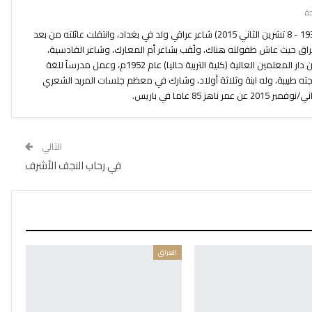
الشاعر عبد الرزاق عبد الواحد (1 تموز 1930 - 8 تشرين الثاني 2015) شاعر عراقي ولد في بغداد، وانتقلت عائلته من بعد
اق حيث عاش طفولته هناك، ولُقب بشاعر أم المعارك، وشاعر القادسية،
وشاعر القرنين، والمتنبي الأخير. تخرج من دار المعلمين العالية (كلية التربية حاليا) عام 1952م، وعمل مدرساً للغة
وجته طبيبة، وله ابنة وثلاثة أولاد، وشارك في معظم جلسات المربد الشعري
التالي
في رحاب النجف الأشرف
العراق