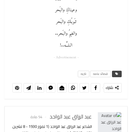
وعيناكِ والبَحر
ثـَوبُـكِ والبَحر
والغيمُ والبَحر..
الـلــَّـه..!
- Advertisement -
قصائد عامه
نثريه
شارك
عبد الرزاق عبد الواحد
54 مادة
الشاعر عبد الرزاق عبد الواحد (1 تموز 1930 - 8 تشرين