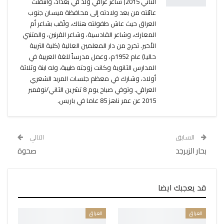
الثاني 2015) شاعر عراقي ولد في بغداد، وانتقلت
عائلته من بعد ولادته إلى محافظة ميسان جنوب
العراق حيث عاش طفولته هناك، ولُقب بشاعر أم
المعارك، وشاعر القادسية، وشاعر القرنين، والمتنبي
الأخير. تخرج من دار المعلمين العالية (كلية التربية
حاليا) عام 1952م، وعمل مدرساً للغة العربية في
المدارس الثانوية وكانت زوجته طبيبة، وله ابنة وثلاثة
أولاد، وشارك في معظم جلسات المربد الشعري
العراقي. وتوفي صباح يوم 8 تشرين الثاني/نوفمبر
2015 عن عمر ناهز 85 عاما في باريس.
السابق
التالي
بحار الزبرجد
صحوة
قد يعجبك ايضا
العراق
العراق