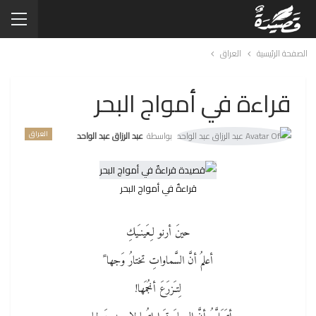
الصفحة الرئيسية
العراق
قراءة في أمواج البحر
العراق
بواسطة
عبد الرزاق عبد الواحد
قراءةٌ في أمواج البحر
حينَ أرنو لـِعَينـَيكِ
أعلمُ أنَّ السَّماواتِ تختارُ وَجها ً
لِتـَزرَعَ أنجُمَها!