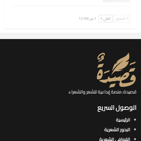
السابق
التالي
1 من 13٬790
قصيدة: منصة إبداعية للشعر والشعراء
الوصول السريع
الرئيسية
البحور الشعرية​
القوافي الشعرية​