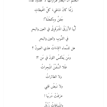
أتـَعَلـَّمُ أنَّ البحارَ قـَراراتـُها لا حدودَ لها..
زبَّما كانَ شاطيءَ كلِّ المُحيطاتِ
جَفنٌ ومِكحَلـَة ٌ!
أيُّها الأزرَقُ المُتـَرَقرِقُ في العين ِوالبحرِ
في الثـَّوبِ والعين ِوالبحرِ
هل للسَّماءِ انتِماءاتُ هذي العيونْ ؟
ومَن يَعكسُ اللونَ في مَن ؟!
فـَلا السُّفـُنُ المُبحِراتُ
ولا الطائراتُ
ولا نـَبضُ قلبي
عرَفـَتْ دَربَها !
والمَسافاتُ زُرْقٌ