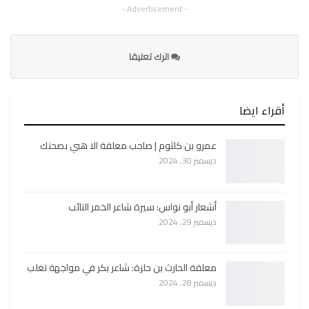
- Advertisement -
اترك تعليقا
أقراء ايضا
عمرو بن كلثوم | صاحب معلقة الا هبي بصحنك
ديسمبر 30, 2024
أشعار أبو نواس: سيرة شاعر الخمر التائب
ديسمبر 29, 2024
معلقة الحارث بن حلزة: شاعر بكر في مواجهة تغلب
ديسمبر 28, 2024