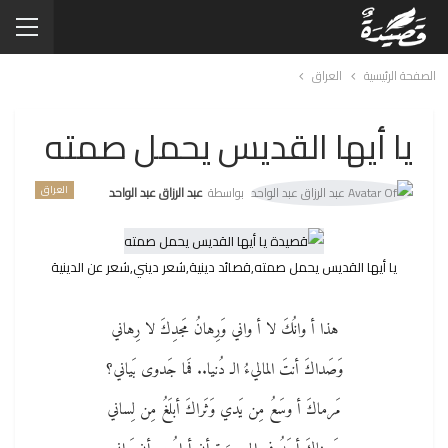
الصفحة الرئيسية
العراق
يا أيها القديس يحمل صمته
العراق
بواسطة
عبد الرزاق عبد الواحد
يا أيها القديس يحمل صمته,قصائد دينية,شعر ديني,شعر عن الدينية
هذا أ وانُكَ لا أ واني وَرِهانُ مَجدِكَ لا رِهاني
وَصَداكَ أنتَ الماليءُ الـ دُنيا.. فَما جَدوى بَياني؟
مَرماكَ أ وسَعُ مِن يَدي وَثَراكَ أبلَغُ مِن لِساني