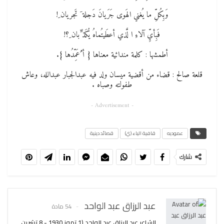
وَبِكُلِّ ما يُغني الهَوى جَرَيانَ دَجلة َ تَجريان ِ!
فَبِأيِّ آلاءِ ا لَّذي أعطَيتُماهُ يُكَذ ِّبان ِ؟!
أطمشها : كلمة مندائية معناها { أ ُعَمِّدُها }.
قلعة صالح : قضاء من أقضية ميسان ولد فيه عبدالجبار عبدالله، وعاش
طفولته وصباه .
- Advertisement -
عموديه
قافية الياء (ي)
قصائد دينية
شارك
عبد الرزاق عبد الواحد
54 مادة
الشاعر عبد الرزاق عبد الواحد (1 تموز 1930 - 8 تشرين