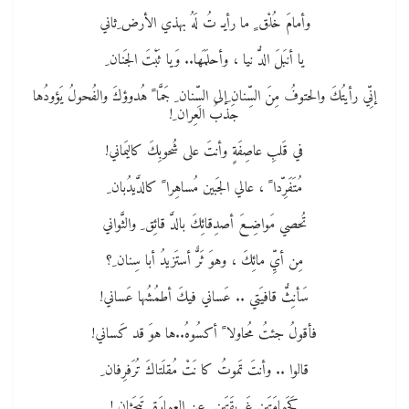
وأمامَ خُلْق ٍ ما رأيـ تُ لَهُ بهذي الأرض ِثاني
يا أنبَلَ الدُّ نيا ، وأحلَمَها.. وَيا ثَبْتَ الجَنان ِ
إنِّي رأيتُكَ والحتوفُ مِنَ السِّنان ِإلى السِّنان ِ جَمَّا ً هُدوؤكَ والفُحولُ يَؤودُها
جَذبُ العِران ِ!
في قَلبِ عاصِفَةٍ وأنتَ على شُحوبِكَ كاليَماني!
مُتَفَرِّدا ً ، عالي الجَبين مُساهِرا ً كالدَّيدُبان ِ
تُحصي مَواضِعَ أصدِقائِكَ بالدَّ قائِق ِ والثَّواني
مِن أيِّ مائِكَ ، وهوَ ثَرٌّ أستَزيدُ أبا سِنان ِ؟
سَأنِثُّ قافيَتي .. عَساني فيكَ أطمُشُها عَساني!
فأقولُ جئتُ مُحاولا ً أكسُوهُ..ها هوَ قد كَساني!
قالوا .. وأنتَ تَموتُ كا نَتْ مُقلَتاكَ تُرَفرِفان ِ
كَحَمامَتَين ِغَريقَتَين ِ عن العِمارَة ِ تَبحَثان ِ!