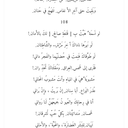
وَبَقِيتَ حتى آخِرِ الأ نفاس ِ تَلهَجُ في حَنان ِ
108
لو نَسمَة ٌ هَبَّتْ بِ { قَلعَةِ صالِح ٍ } لكَ بالأمان ِ!
لَو نَهرُها ناداكَ آ خِرَ مَرَّة ٍ.. والشَّاطِئان ِ
لَو طَوَّقاكَ فَنِمتَ في حُضنَيْهِما والفَجرُ داني!
فَتَرى إلى شَمس ِالعِراق ِ وَمُقلَتاكَ تُحَدِّ ران ِ!
مَشبوبَة ٌهيَ في المياهِ وأنتَ مَشبوبُ المَحاني!
عُذرَ اليَراع ِ أبا سِنان ٍ إنْ بَرَيتُ ، وإنْ بَراني
أنا في رِحابِكَ والعُيو نُ جَميعُهُنَّ لَنا رَواني
شَمسان ِ مَندائيَّتان ِ بِكلِّ حُبِّ تُشرِقان ِ!
تَهَبان ِلِلبَشَرِ الغَضارَة َ، والمَحَبَّة َ، والأماني