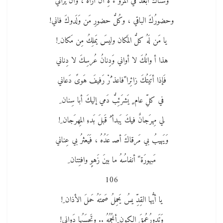
وَسناكَ أبعَدُ في المرو ءَ ةِ أن أراهُ ، وأن يَراني
وحضورُكَ الباقي ، وكُلُّ حضورِ مَن وَلَدوكَ فاني!
يا مَن لَهُ كلُّ المَكان وليسَ يَملِكُ مِن مَكان ِ!
هذا أ وانُكَ لا أواني وَدِنانُ عُرسِكَ لا دِناني
فَإذا أتَيتُكَ زائِرا ًفاعذ ُرْ رَفيفَ هَوىً دَعاني
في كلِّ عام ٍ يَشرَئِبُّ دَمي إليكَ أبا سِنان ِ
لي مِهرَجانٌ فيكَ يَبدأ ُ قَبلَ بَدءِ المِهرَجان ِ!
وَيَهيبُ بي مَرقاكَ أصـ عَدُهُ ، فَيَعثرُ بي عِناني
مَبهورَة ً أنفاسُهُ ما بينَ زَهوٍ وافتِتان ِ
106
يا أيُّها القِدِّ يسُ يَحمِلُ صَمتَهُ حَملَ الأذان ِ!
وَتَدورُعُمقَ الكون ِأنجُمُهُ .. وتَحسَبُها دَواني!