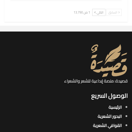
السابق
التالي
1 من 13٬790
قصيدة: منصة إبداعية للشعر والشعراء
الوصول السريع
الرئيسية
البحور الشعرية​
القوافي الشعرية​