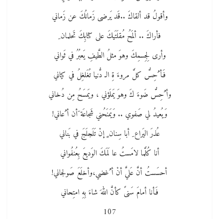
وأقولُ قد ألقاكَ ..قَد يَرضى زَمانُكَ عن زَماني
فأراكَ .. ألمَحُ مُقلَتَيكَ على كتابِكَ تَحلمان ِ
وأرى لِجِسمِكَ وهوَ مثلُ الطَّيفِ يَعبُرُ في ثَواني
فَأ ُحِسُّ كلَّ مروءَ ةِ الـ دُّنيا تُغَلغِلُ في كياني
وأ ُحِسُّ ضَوءَ كَ وهوَ يَملَؤني ، ويَمسَحُ مِن دُخاني
وَيُعيدُ لي صَفوي .. وَيَمنَحُني شَجاعَة َأن أ ُعاني!
عُذرَ اليَراع ِ أبا سِنان ٍ إنْ تَلَجلَجَ في بَناني
أنا كُلَّما لامَستُ عا لَمَكَ الوَديعَ بِعُنفُواني
أحسَستُ أنَّ عَليَّ أنْ أ ُغضي،وأخلَعَ صَولجاني!
فَأنا أمامَ سَنىً كأنَّ اللهَ شاءَ بِهِ امتِحاني
107