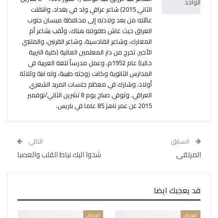
الثاني 2015) شاعر عراقي ولد في بغداد، وانتقلت
عائلته من بعد ولادته إلى محافظة ميسان جنوب
العراق حيث عاش طفولته هناك، ولُقب بشاعر أم
المعارك، وشاعر القادسية، وشاعر القرنين، والمتنبي
الأخير. تخرج من دار المعلمين العالية (كلية التربية
حاليا) عام 1952م، وعمل مدرساً للغة العربية في
المدارس الثانوية وكانت زوجته طبيبة، وله ابنة وثلاثة
أولاد، وشارك في معظم جلسات المربد الشعري
العراقي. وتوفي صباح يوم 8 تشرين الثاني/نوفمبر
2015 عن عمر ناهز 85 عاما في باريس.
السابق
التالي
المرتقى
شدوا اليك نياط القلب والعصبا
قد يعجبك ايضا
العراق
العراق