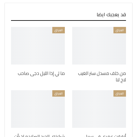
قد يعجبك ايضا
العراق
العراق
من خلف مسدل ستر الغيب
ما لي إذا الليل دجى صاحب
لاح لنا
العراق
العراق
أنفقت عمري في سبيل
شكرتني الجرد الصلادم إذ رأت