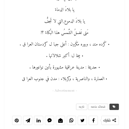
يا بلادَ الدماءْ
يا بلادَ الدموع ِالتي لا تَجفُّ
مَتى تَغسلُ الشَّمسُ هذا البُكاءْ ؟!
• كَرده مند ، وبيره مكَرون : أعلى جبا ل كردستان العرا ق .
• بيخا ل: أكبر شلالاتها .
• حديثة : مدينة عراقية مشهورة بأنين نواعيرها .
• العمارة ، والناصرية ، وكربلاء : مدن في جنوب العرا ق
- Advertisement -
قصائد عامه
نثريه
شارك