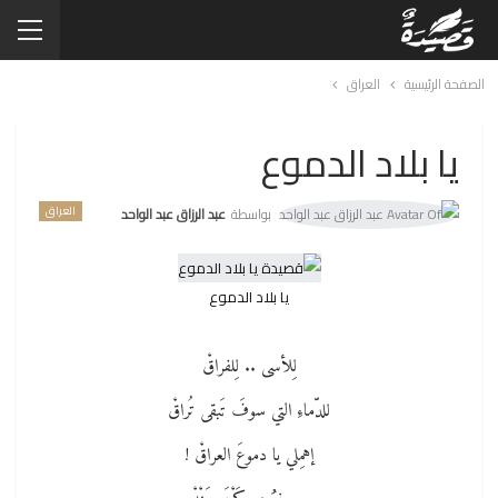
الصفحة الرئيسية
العراق
يا بلاد الدموع
العراق
بواسطة
عبد الرزاق عبد الواحد
يا بلاد الدموع
لِلأسى .. لِلفراقْ
للدّماءِ التي سوفَ تَبقى تُراقْ
إهمِلي يا دموعَ العراقْ !