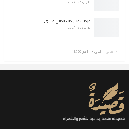
مارس 23, 2024
عرضت على ذات الدلال صبابتي
مارس 23, 2024
السابق
التالي
1 من 13٬790
قصيدة: منصة إبداعية للشعر والشعراء