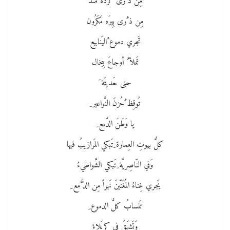
مِن ذ ُرى كَرْدَه مَنْدْ
مِن ذ ُرى بِيرَه مَكَرُون
تَجري دموع ُاليَنابيع
تَملأ ُ أوجاعَ بِيخال
حتى حَديثَة َ
تُوقِظ ُحُزنَ النَّواعير ِ
يا وَطَنَ الدَّمع ِ
كلُّ بيوتِ العِمارة ِتَبكي المَرازيبُ فيها
وَفي النّاصِريَّة ِتَبكي الشَّواطيءُ
يَجري غِناءُ المُغَنّينَ نَهراً مِن الد َّمع ِ
تَنسابُ كلُّ الدموع ِ
وَتَشهَقُ في كربَلاءْ