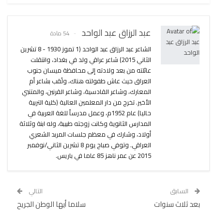
عبد الرزاق عبد الواحد
54 مادة
الشاعر عبد الرزاق عبد الواحد (1 تموز 1930 - 8 تشرين
الثاني 2015) شاعر عراقي ولد في بغداد، وانتقلت
عائلته من بعد ولادته إلى محافظة ميسان جنوب
العراق حيث عاش طفولته هناك، ولُقب بشاعر أم
المعارك، وشاعر القادسية، وشاعر القرنين، والمتنبي
الأخير. تخرج من دار المعلمين العالية (كلية التربية
حاليا) عام 1952م، وعمل مدرساً للغة العربية في
المدارس الثانوية وكانت زوجته طبيبة، وله ابنة وثلاثة
أولاد، وشارك في معظم جلسات المربد الشعري
العراقي. وتوفي صباح يوم 8 تشرين الثاني/نوفمبر
2015 عن عمر ناهز 85 عاما في باريس.
السابق
التالي
بعد ثلاث سنوات
سلاما أيها الوطن الجريح