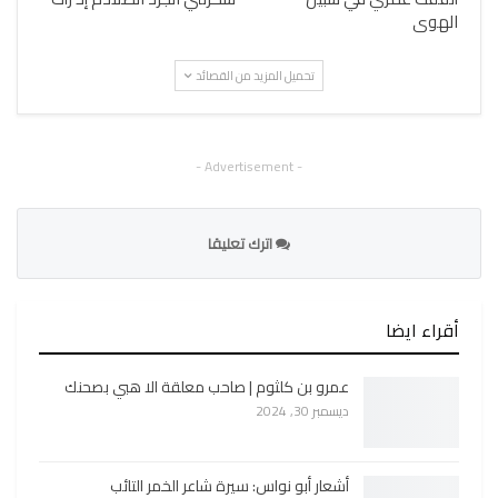
الهوى
تحميل المزيد من القصائد
- Advertisement -
اترك تعليقا
أقراء ايضا
عمرو بن كلثوم | صاحب معلقة الا هبي بصحنك
ديسمبر 30, 2024
أشعار أبو نواس: سيرة شاعر الخمر التائب