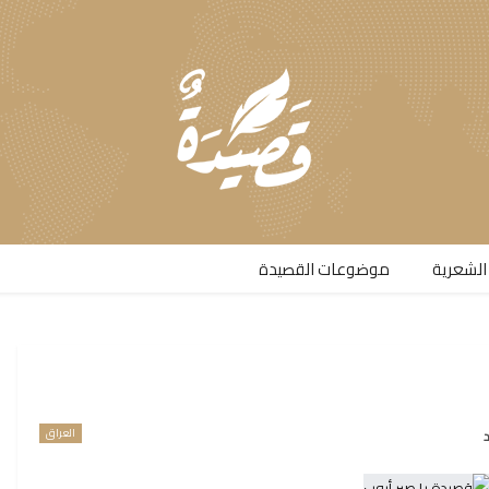
الشعرية​
موضوعات القصيدة​
العراق
د