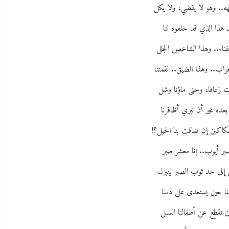
ه.. وهو لا يقضي، ولا يكل
د هذا الذي قد خلفوه لنا
فناء.. وهذا الشاخص الجلل
خراب.. وهذا الضيق.. لقمتنا
 زعافا، وحتى ماؤنا وشل
عده غير أن نبري أظافرنا
كاكين إن ضاقت بنا الحيل؟!
صبر أيوب.. إنا معشر صبر
إلى حد ثوب الصبر ينبزل
ا حين يستعدى على دمنا
 تقطع عن أطفالنا السبل