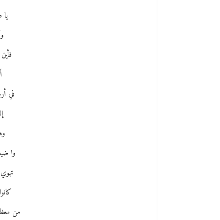
يا 
وأ
فأين
أ
في أر
إل
وه
وا ضي
تهوي،
كانوا
من معظم