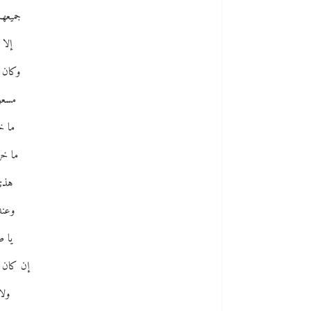
جميعه
إلا 
وكان 
مسعور
ما خ
ما خر
هذي 
وعند
يا ص
إن كان
ولا