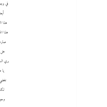
في وجه
أبع
هذا ال
هذا ال
صارت
هل ب
بري الس
يا 
نغضي 
لكنن
وحين