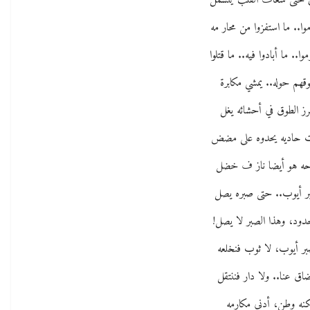
حتى شغاف القلب ينسمل
وا.. ما استفزوا من محار مه
وا.. ما أبادوا فيه.. ما قتلوا
قهم حوله.. يمشي مكابرة
رز الطوق في أحشائه يغل
حاديه يحدوه على مضض
ه هو أيضا ناز ف خضل
بر أيوب.. حتى صبره يصل
دود، وهذا الصبر لا يصل!
بر أيوب، لا ثوب فنخلعه
اق عنا.. ولا دار فننتقل
نه وطن، أدنى مكارمه