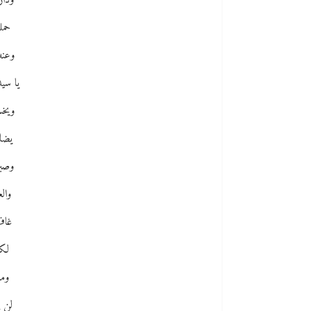
ودار
حمل
وعنه
يا سي
ويخس
يضاع
وصبر
والع
غاف
لكن
وما
لن ي