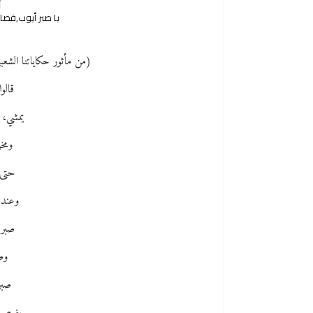
يا صبر أيوب,قصا
(من مأثور حكاياتنا الشعب
قالو
يمشي، 
ومخر
حتى 
وعندم
صبر 
وص
صبر