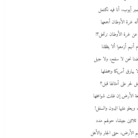
صبر أيوب، أنا فيه نكتمل
نه غرة الأوطان أجمعها
 عن غرة الأوطان نرتحل؟!
م أنهم أزمعوا ألا يظللنا
ضنا نحن لا سفح، ولا جبل
ا بيارق أمريكا وجحفلها
ل لحر على أمثالها قبل؟
عة الأرض إن ظلت شوامخها
 ويعلو عليها الدون والسفل!
 ثلاثين جيشا، حولهم مدد
 الأرض، حتى الجار والأهل