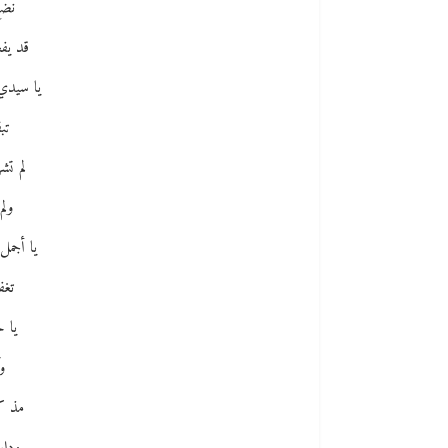
نضج
قد يف
يا سيدي
تب
لم تش
ولم
يا أجمل
تغف
يا ح
و
مذ ك