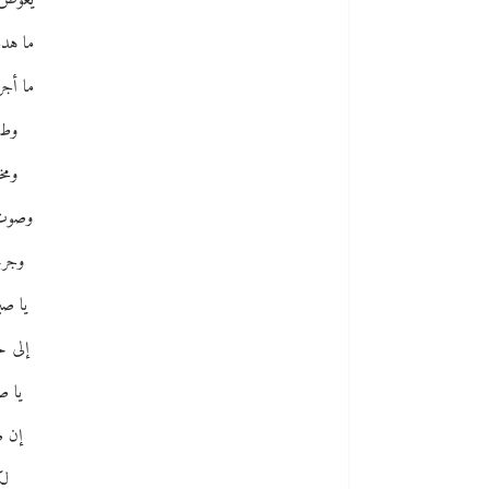
يغوص 
ما هدم
ما أجرم
وطو
ومخ
وصوت 
وجرح
يا ص
إلى ح
يا ص
إن ض
لك