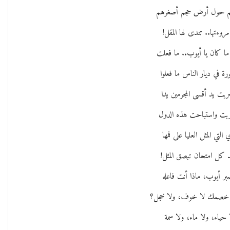
م حول أرض حجم أصغرهم
مروءتها.. تندى لها المقل!
ما كان يا أيوب.. ما فعلت
ة في ديار الناس ما فعلوا
ربت يد أقسى المجرمين يدا
بت واستباحت هذه الدول
التي المثل العليا على فمها
 كل امتحان تبصق المثل!
بر أيوب، ماذا أنت فاعله
 خصمك لا خوف، ولا خجل؟
 حياء، ولا ماء، ولا سمة