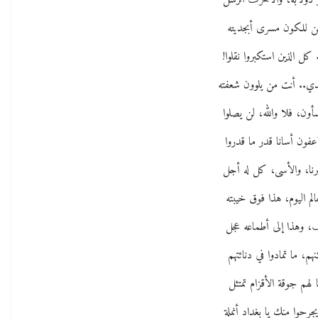
 دولابه، والأحرف الرسل
ن للكون مسرى أبجديته
 كل الذين استكبروا نقلوا!
دي.. أنت من يلوون شعفته
أون، فلا والله، لن يصلوا
فون أسانا قدر ما قدروا
نا، والأسى، كل له أجل
الم اليوم، هذا فوق خيبته
، وهذا إلى أطماعه عجل
هم، ما تمادوا في دنائتهم
 لهم جوقة الأقزام تمتثل
جرحوا منك يا بغداد أنملة