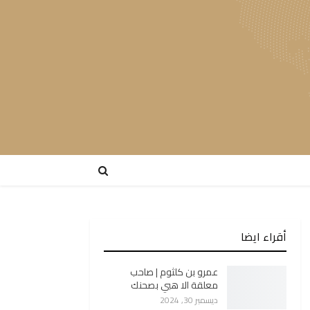
أقراء ايضا
عمرو بن كلثوم | صاحب
معلقة الا هبي بصحنك
ديسمبر 30, 2024