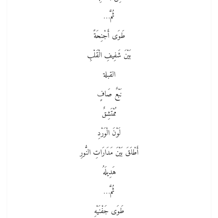
ثُمَّ…
طَوَى أَجْنِحَةً
بَيْنَ شَفِيفِ الْقَلْبِ
القبلة
نَبْعٌ صَافٍ
مُمْتَشِقٌ
لَوْنَ الْوَرْدِ
أَطْلَقَ بَيْنَ مَدَارَاتِ النُّورِ
هَدِيلَهُ
ثُمَّ…
طَوَى جَفْنَيْهِ