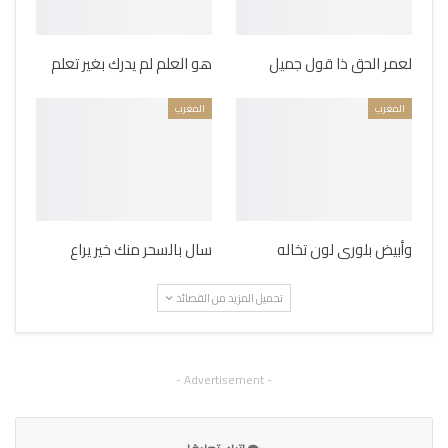
لعمر الحق ذا قول جميل
هو العلم لم يدرك بغير تعلم
المغرب
المغرب
وأبيض بلورى لون تخاله
سال بالسحر منك خير يراع
تحميل المزيد من القصائد
- Advertisement -