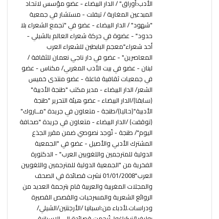
الأدب:أوراق" / الدار البيضاء - عضو مؤسس لاتحاد
المبدعين المغاربة / تيفلت - مستشار في جمعية
"شهود" / الدار البيضاء - عضو في "تجمع الشعراء بلا
حدود" - عضوة في حركة شعراء العالم بالشيلي -
أحد شعراء"معجم البابطين للشعراء العرب
المعاصرين" - عضو في دار ناجي نعمان للثقافة /
لبنان - عضو في بيت الأدب المغربي/ مكناس - عضو
في جمعيات ثقافية فاعلة - عضو منتدى خميس
الشعر/ الدار البيضاء - مدير مكتب "طنجة الأدبية"
(سابقا)/الدار البيضاء - عضو هيئة التحرير "طنجة
الأدبية"(حاليا)/طنجة - متعاون في جريدة "مــاروك"
(توقفت) /الدار البيضاء - متعاون في جريدة "صحافة
اليوم"/ طنجة - تُوجد نصوصي ضمن مقرر الجذع
المشترك الأدبي والأصيل - عضو في "الجمعية
الدولية للمترجمين واللغويين العرب" - الدكتورة
الفخرية من "الجمعية الدولية للمترجمين واللغويين
العرب"01/01/2008 نشرت قصائدة في الصحف
والمجلات المغربية والعربية قام بترجمة العديد من
الروائع الشعرية والمسرحيات والقصص القصيرة
ودراسات.لأدباء من:اسبانيا /الأرجنتين/الشيلي/
بوليفيا/نيكراغوا. تُرجمت قصائدة إلى الإسبانية،