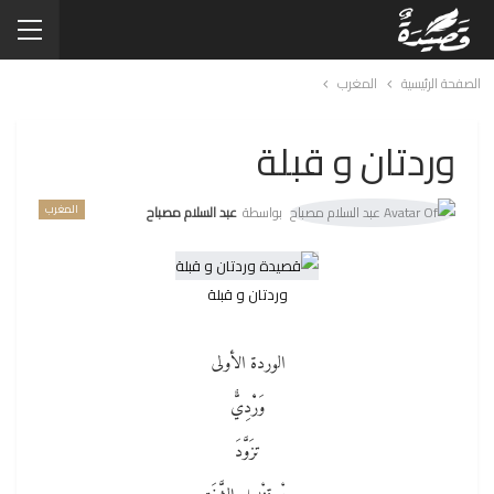
الصفحة الرئيسية
المغرب
وردتان و قبلة
المغرب
بواسطة
عبد السلام مصباح
وردتان و قبلة
الوردة الأولى
وَرْْدِيٌّ
تزَوَّدَ