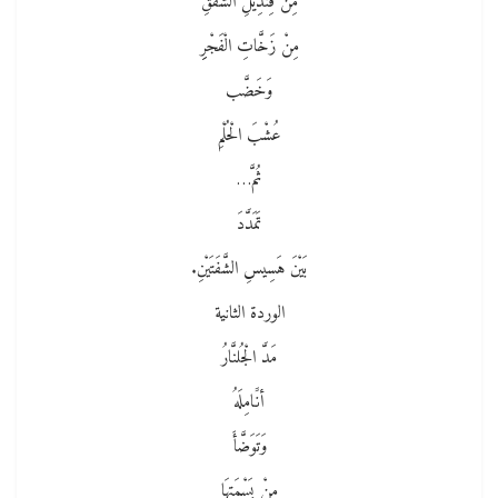
مِنْ قِنْدِيلِ الشَّفَقِ
مِنْ زَخَّاتِ الْفَجْرِِ
وَخَضَّب
عُشْبَ الْحُلْمِ
ثُمَّ…
تَمَدَّدَ
بَيْنَ هَسِيسِ الشَّفَتَيْنِ.
الوردة الثانية
مَدَّ الْجُلنَّارُ
أنََامِلَهُ
وَتَوَضَّأَ
مِنْ بَسْمَتِهَا