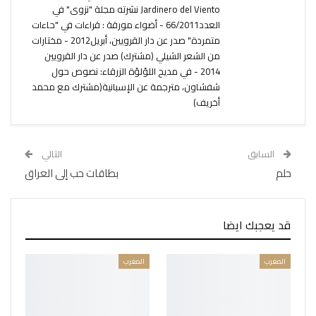
Jardinero del Viento نشرته مجلة "نزوى" في
العدد66/2011 - أضواء مورقة : قراءات في "حاءات
متمردة" صدر عن دار القرويين، أبريل2012 - مختارات
من الشعر الشيلي (مشترك) صدر عن دار القرويين
2014 - في مديح اللؤلؤة الزرقاء: نصوص حول
شفشاون، مترجمة عن الإسبانية(مشترك مع محمد
أخريف)
السابق
التالي
حلم
بطاقات حب إلى العراق
قد يعجبك ايضا
المغرب
المغرب