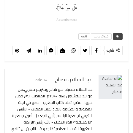
عَلَى سِرِّ جَلاَلِهِ
- Advertisement -
قصائد عامه
نثريه
شارك
عبد السلام مصباح
14 مادة
عبد السلام مصباح هو شاعر ومترجم مغربي،من
مواليد شفشاون سنة 1947م, المناصب التي حصل
عليها: -عضو اتحاد كتاب المغرب - عضو في لجنة
العضوية والحكامة باتحاد كتاب المغرب - الرئيس
الشرفي لجمعية البلسم (أبـي الجعـد) - أمين جمعيـة
"الانطلاقـة"/ الدار البيضاء - نائب رئيس"الرابطة
المغربية للأدب المعاصر" /الجديدة - نائب رئيس "نادي