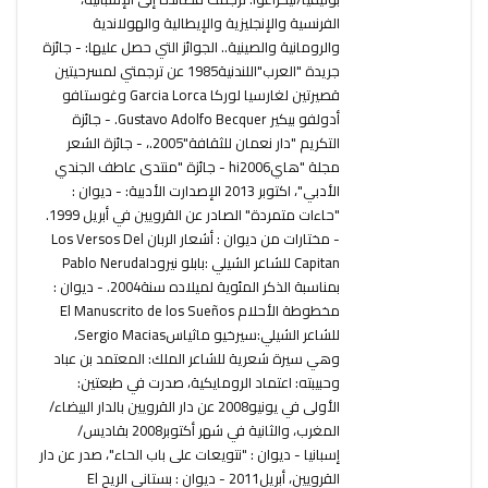
الفرنسية والإنجليزية والإيطالية والهولاندية
والرومانية والصينية.. الجوائز التي حصل عليها: - جائزة
جريدة "العرب"اللندنية1985 عن ترجمتي لمسرحيتين
قصيرتين لغارسيا لوركا Garcia Lorca وغوستافو
أدولفو بيكير Gustavo Adolfo Becquer. - جائزة
التكريم "دار نعمان للثقافة"2005.، - جائزة الشعر
مجلة "هايhi2006 - جائزة "منتدى عاطف الجندي
الأدبي"، اكتوبر 2013 الإصدارت الأدبية: - ديوان :
"حاءات متمردة" الصادر عن القرويين في أبريل 1999.
- مختارات من ديوان : أشعار الربان Los Versos Del
Capitan للشاعر الشيلي :بابلو نيروداPablo Neruda
بمناسبة الذكر المئوية لميلاده سنة2004. - ديوان :
مخطوطة الأحلام El Manuscrito de los Sueños
للشاعر الشيلي:سيرخيو ماثياسSergio Macias،
وهي سيرة شعرية للشاعر الملك: المعتمد بن عباد
وحبيبته: اعتماد الرومايكية، صدرت في طبعتين:
الأولى في يونيو2008 عن دار القرويين بالدار البيضاء/
المغرب، والثانية في شهر أكتوبر2008 بقاديس/
إسبانيا - ديوان : "نتويعات على باب الحاء"، صدر عن دار
القرويين، أبريل2011 - ديوان : بستاني الريح El