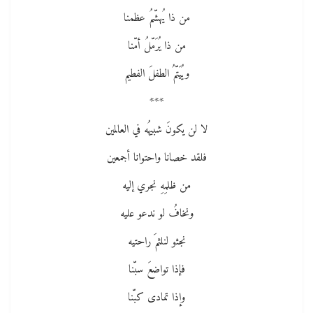
من ذا يُهشّمُ عظمنا
من ذا يُرَمّلُ أمّنا
ويُيَتّمُ الطفلَ الفطيم
***
لا لن يكونَ شبيهُه في العالمين
فلقد خصانا واحتوانا أجمعين
من ظلمِهِ نجري إليه
ونخافُ لو ندعو عليه
نجثو لنلثمَ راحتيه
فإذا تواضعَ سبّنا
وإذا تمادى كبّنا