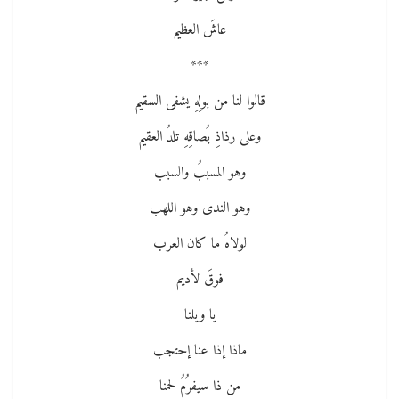
عاشَ العظيم
***
قالوا لنا من بولِهِ يشفى السقيم
وعلى رذاذِ بُصاقِهِ تلدُ العقيم
وهو المسببُ والسبب
وهو الندى وهو اللهب
لولاهُ ما كان العرب
فوقَ لأديم
يا ويلنا
ماذا إذا عنا إحتجب
من ذا سيفرُمُ لحمنا