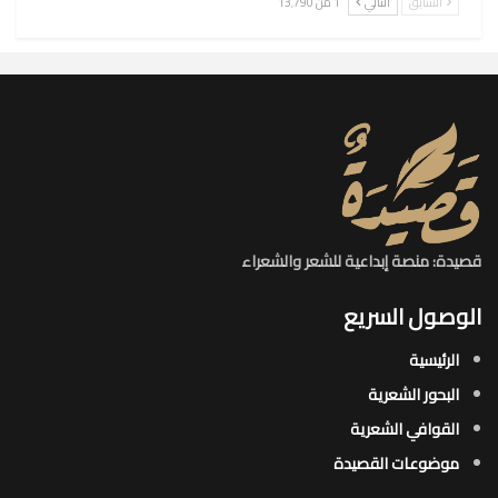
السابق
التالي
1 من 13٬790
قصيدة: منصة إبداعية للشعر والشعراء
الوصول السريع
الرئيسية
البحور الشعرية​
القوافي الشعرية​
موضوعات القصيدة​