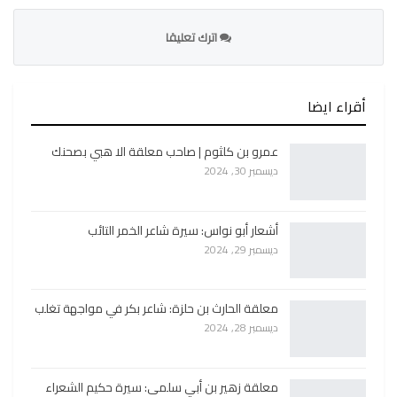
اترك تعليقا
أقراء ايضا
عمرو بن كلثوم | صاحب معلقة الا هبي بصحنك
ديسمبر 30, 2024
أشعار أبو نواس: سيرة شاعر الخمر التائب
ديسمبر 29, 2024
معلقة الحارث بن حلزة: شاعر بكر في مواجهة تغلب
ديسمبر 28, 2024
معلقة زهير بن أبي سلمى: سيرة حكيم الشعراء