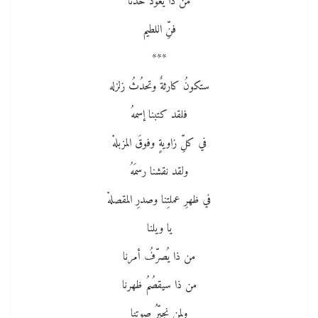
من ذا يعوّدُ خدّنا
فنِّ اللطيم
***
ستكونُ كارثةٌ وتحدُثُ زلزله
فلقد كتبنا إسمهُ
في كلِّ زاويةٍ وفوقَ المزبلهْ
ولقد نقشنا رسمَهُ
في ظهرِ عملتِنا وصدرِ المقصلهْ
يا ويلنا
من ذا يُصرّفُ أمرنا
من ذا سيقصُمُ ظهرنا
ولمن نجيّرُ صوتنا