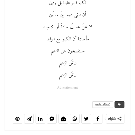
لكنّهُ قدرٌ علينا بل ودَين
أن نبقى دوما بينَ .. بَين
لا نحنُ نحسبُ سادةً أو كالعبيد
مأساتنا أن الكبير مع الوليد
مستنسخون عن الزعيم
عاشَ الزعيم
عاشَ الزعيم
- Advertisement -
قصائد عامه
شارك