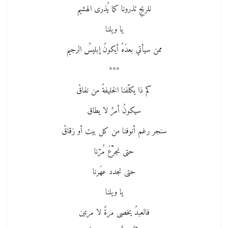
للريجِ تذرونا كما يُذرى الهشيم
يا ويلنا
ممن سيأتي بعدَهُ أيكونُ إبليسُ الرجيم
***
كم ذا يكلّفنا الخليفةُ من نفاقْ
سيكونُ أمرٌ لا يطاق
سنجر رغم أنوفنا من كل بيت أو زقاقْ
حتى نجرّّعَ مُرّنا
حتى نجدد عهَرنا
يا ويلنا
فالعبدُ يخصى مرةً لا مرتين