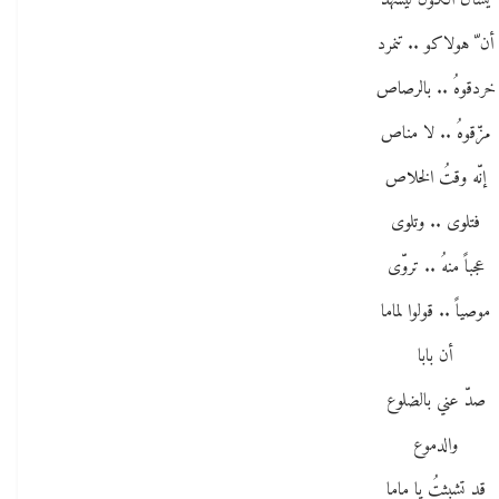
يسألُ الكونَ ليشهد
أن ّ هولاكو .. تنمرد
خردقوهُ .. بالرصاص
مزّقوهُ .. لا مناص
إنّه وقتُ الخلاص
فتلوى .. وتلوى
عجباً منهُ .. تروّى
موصياً .. قولوا لماما
أن بابا
صدّ عني بالضلوع
والدموع
قد تشبثتُ يا ماما