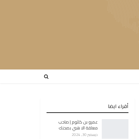
أقراء ايضا
عمرو بن كلثوم | صاحب
معلقة الا هبي بصحنك
ديسمبر 30, 2024