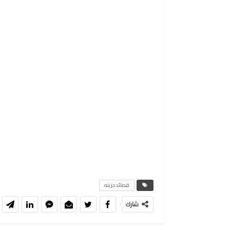
قصائد حزينه
شارك