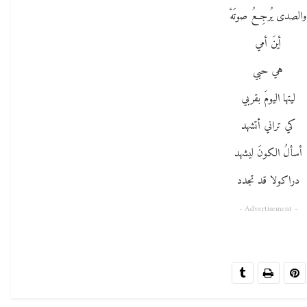
والصدى يُرجِعُ صوتَهْ
أينَ أمي
هي حبي
ليتها اليومَ بقربي
كي تراني أتشهد
أسألُ الكونَ ليشهد
دراكولا قد تجدد
- Advertisement -