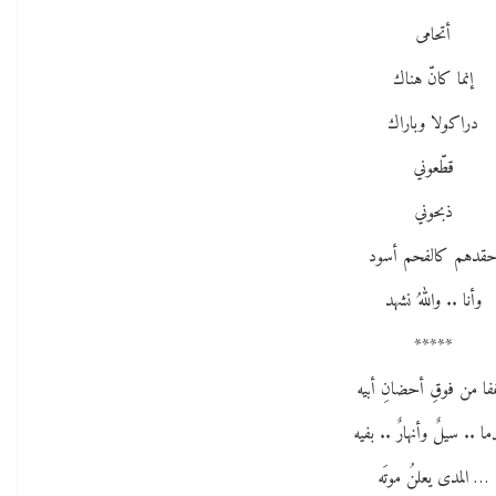
أتحامى
إنما كانّ هناك
دراكولا وباراك
قطّعوني
ذبحوني
قدهم كالفحم أسود
وأنا .. واللهُ نشهد
*****
ا من فوقِ أحضانِ أبيه
ما .. سيلٌ وأنهارٌ .. بفيه
… المدى يعلنُ موتَه