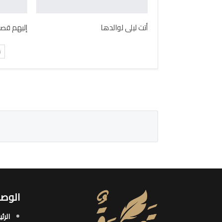
أتت ليلى لوالدها
إليهم قصي
ت
الوصو
الرئ