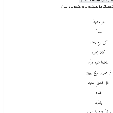
قصائد حزينه,شعر حزين,شعر عن الحزن
هو مشهدْ
لمحمدْ
كل يومٍ يتجدد
كان زهره
ساطعا يشبهُ درّه
في صرير الريحِ يهوي
مثلَ قنديلٍ بمعبد
يتمدد
يتشّهد