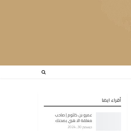
أقراء ايضا
عمرو بن كلثوم | صاحب
معلقة الا هبي بصحنك
ديسمبر 30, 2024