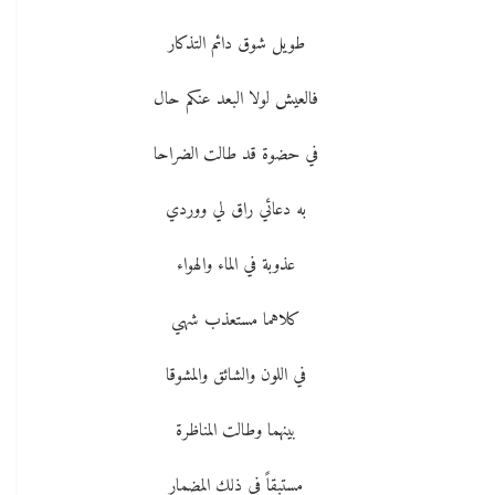
طويل شوق دائم التذكار
فالعيش لولا البعد عنكم حال
في حضوة قد طالت الضراحا
به دعائي راق لي ووردي
عذوبة في الماء والهواء
كلاهما مستعذب شهي
في اللون والشائق والمشوقا
بينهما وطالت المناظرة
مستبقاً في ذلك المضمار