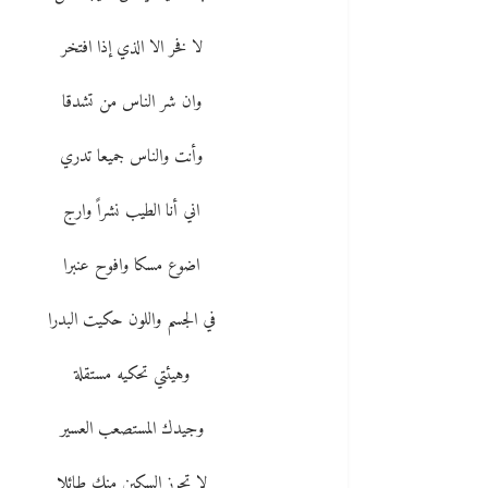
لا فخر الا الذي إذا افتخر
وان شر الناس من تشدقا
وأنت والناس جميعا تدري
اني أنا الطيب نشراً وارج
اضوع مسكا وافوح عنبرا
في الجسم واللون حكيت البدرا
وهيئتي تحكيه مستقلة
وجيدك المستصعب العسير
لا تحرز السكين منك طائلا