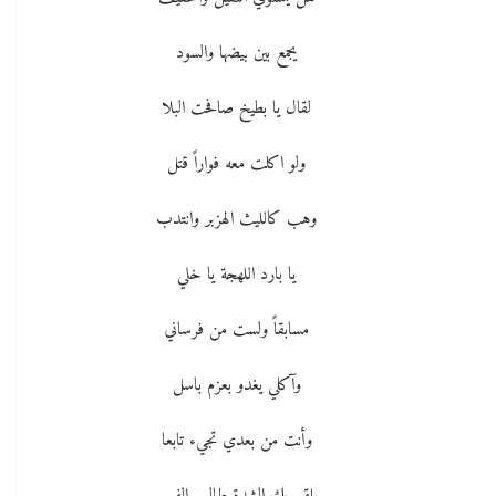
يجمع بين بيضها والسود
لقال يا بطيخ صافحت البلا
ولو اكلت معه فواراً قتل
وهب كالليث الهزبر وانتدب
يا بارد اللهجة يا خلي
مسابقاً ولست من فرساني
وآكلي يغدو بعزم باسل
وأنت من بعدي تجيء تابعا