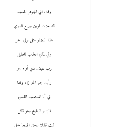
وقال اني الجوهر الممجد
قد حزت لونين بصنع الباري
هذا النضار مثل لوني احمر
وفي لماي العذب للغليل
رب لهيف ذي أوام حر
رأيت جمر الحر زاد وقدا
اني أنا المستمجد الفخور
فابتدر البطيخ وهو قائل
لبث قليلا يلحق الهيجا حمل