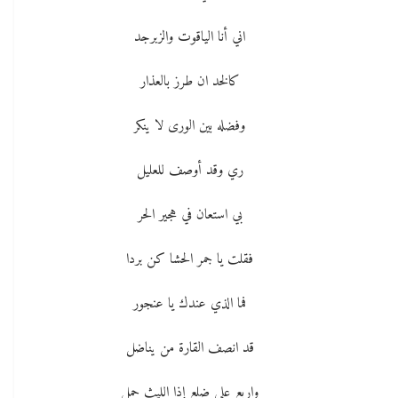
اني أنا الياقوت والزبرجد
كالخد ان طرز بالعذار
وفضله بين الورى لا ينكر
ري وقد أوصف للعليل
بي استعان في هجير الحر
فقلت يا جمر الحشا كن بردا
فما الذي عندك يا عنجور
قد انصف القارة من يناضل
واربع على ضلع إذا الليث حمل