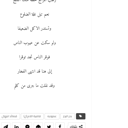
رطب المزاج حظه منك الفلج
نعم تبل غلة الضلوع
وتستدر الاكل الضعيفا
ولو سكت عن عيوب الناس
فوقر الناس تجد توقرا
إلى هنا قد انتهى الفخار
وقد نقلت ما جرى من كلم
بحر الرجز
عموديه
قافية اللام (ل)
قصائد ابتهال
شارك