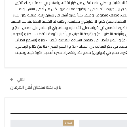
ة المشايخ. وحظي عنده فكان من كبار ثقاته. واستمر في خدمته زهاء ثلاثين
هدى إلى جزيرة الأمراء في "رينكيبو" فمات فيها. كان من أذكى الناس، وله
لأدب، وظرف وتصوف. وصنف كتباً كثيرة أشك في نسبتها إليه، فلعله كان يشير
حد العلماء ممن كانوا لا يفارقون مجلسه، وكانت له الكلمة العليا عند عبد الحميد
(ضوء الشمس في قوله، صلى الله عليه وسلم، بني الإسلام على خمس - ط) و
أتباعه الأكابر - ط) و (فرحة الأحباب في أخبار الأربعة الأقطاب - ط) و (الجوهر
و (تنوير الأبصار في طبقات السادة الرفاعية الأخيار - ط) و (السهم الصائب
معاد في ذكر السادة بني الصياد - ط) و (الفجر المنير - ط) من كلام الرفاعي.
لغيره، جمع في (دواوين) مطبوعة. ولشعراء عصره أماديح كثيرة فيه. وهجاه
التالي
يا رب بطه سلطان أهل العرفان
سوريا