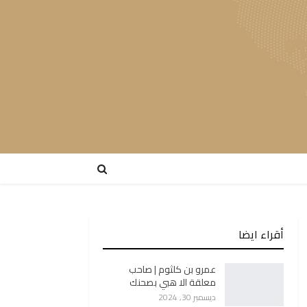
أقراء ايضا
عمرو بن كلثوم | صاحب
معلقة الا هبي بصحنك
ديسمبر 30, 2024