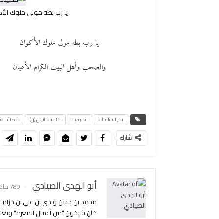
يا رب بطه مولى ملوك الأ
يا رب بطه مولى ملوك الأكوان
والصحب وأهل البيت الكرام الأعيان
بحر السلسلة
عموديه
قافية النون (ن)
قصائد قص
شارك
أبو الهدى الصيادي
780 مادة
محمد بن حسن وادي بن علي بن خزام ال
خان شيخون "من أعمال المعرة" وتعلم 