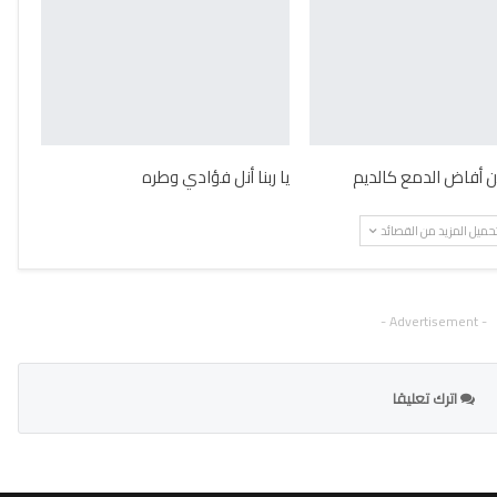
ن أفاض الدمع كالديم
يا ربنا أنل فؤادي وطره
حميل المزيد من القصائد
- Advertisement -
اترك تعليقا