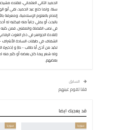
الحميد الثاني العثماني، فقلده مشيخ
سنة. ولما خلع عبد الحميد، نفي أبو ال
إلمام بالعلوم الإسلامية، ومعرفة با
بالبحث أو يملي جانباً منه فيكتبه له أ
في نصب القضاة والمفتين. فمن كتبه 
(قلادة الجواهر في ذكر الغوث الرفاعي و
الشفاف في طبقات السادة الأشراف - ط) 
لكبد من آذى أبا طالب - ط) و (ذخيرة ال
وله شعر ربما كان بعضه أو كثير منه 
بعضهم.
السابق
قلنا لقوم غينهم
قد يعجبك ايضا
سوريا
سوريا