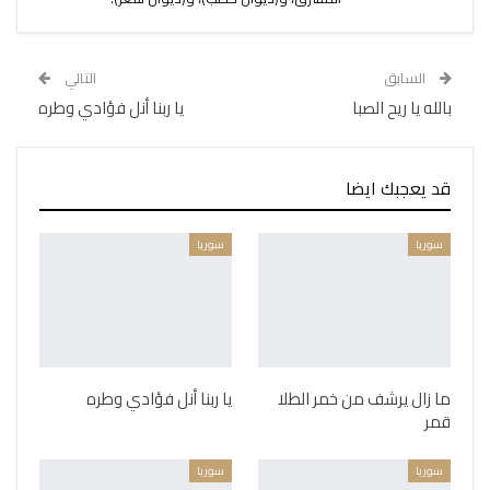
السابق
التالي
بالله يا ريح الصبا
يا ربنا أنل فؤادي وطره
قد يعجبك ايضا
سوريا
سوريا
ما زال يرشف من خمر الطلا
يا ربنا أنل فؤادي وطره
قمر
سوريا
سوريا