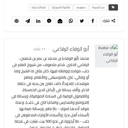
بحر البسيط
عموديه
قافية الميم (م)
قصائد حزينه
شارك
أبو الوفاء الرفاعي
11 مادة
محمد (أبو الوفاء) بن محمد بن عمر بن شاهين،
الرفاعي الحلبي. شاعر متصوف، من شيوخ العلم في
حلب، مولده ووفاته فيها، كان يقال له الشيخ وفا،
أو وفائي، عني بالموسيقى والأنغام، ونظم
موشحات (قدوداً) كانت تغنى بين يديه في حلقة
الذكر، وألف رسالة في (أركان الدين الخمسة)،
و(الفصول الوفية في السادة الصوفية)، ورسالة في
(الجوامع والمدارس والتكايا التي في حلب)، وعدة
موالد أحدها (مولد - ط) نظم، ورسالة ضبط بها
(أسماء أهل بدر)، و(أسماء الأولياء المدفونين في
حلب - ط) أرجوزة في نحو 500 بيت، نشرت في مجلة
المشرق، و(ديوان خطب)، و(ديوان شعر).