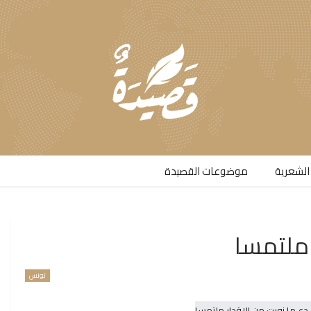
الشعرية​
موضوعات القصيدة​
 ملتمسا
تونس