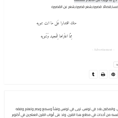
تمسا,قصائد قصيره,شعر قصيره,شعر عن القصيره
منك اقتدارا عَلى ما انت تنويه
مِمّا اعتَراها لِتَمجيد وَتَنويه
- Advertisement -
ه
ني. والمكنين بلاد في تونس. تربى في تونس ونشأ وسمع وبصر وتعلم وفقه
فسه من أحداث في مطلع هذا القرن. ولد على أبواب القرن العشرين في أكتوبر