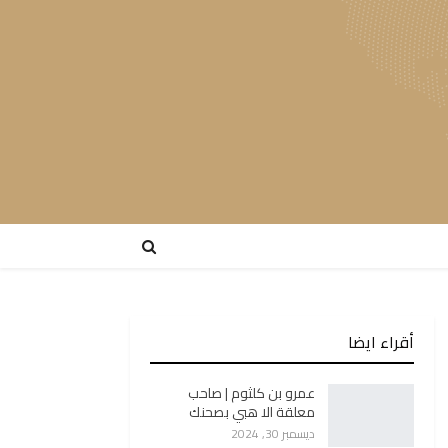
أقراء ايضا
عمرو بن كلثوم | صاحب
معلقة الا هبي بصحنك
ديسمبر 30, 2024