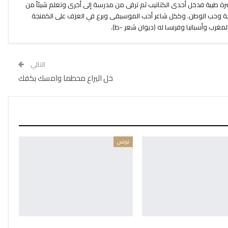
 من أسرة طيبة فدخل أحدى الكتاتيب ثم ترقى من مدرسة إلى أخرى وتعلم شيئاً من
امية وحب الوطن. وككل شاعر أحب الموسيقى وبرع في العزف على الكمنجة
المغرب وأسبانيا وفرنسا له (ديوان شعر -ط).
التالي
خل اليراع محطما وامسك بكفك
تونس