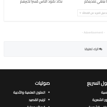
ا نبتغي تمدينكم
نكاد نقود الناس قسرا لخيرهم
حميل المزيد من القصائد
- Advertisement -
اترك تعليقا
ل السريع
صوتيات
يسية
المتون العلمية والأدبية
ور الشعرية​
ترنيم القصيد