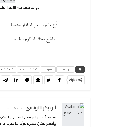
دع ما نويت من الاقدار مل
دَع ما نويت من الاقدار ملتمسا
واطلع بامتك المَنكوس طالعا
بحر البسيط
عموديه
قافية الهاء (ه)
قصائد قصير
شارك
أبو بكر التونسي
97 مادة
سعيد أبو بكر التونسي الساحلي المك
وأشعر فكان شعره مرآة ما تأثرت به ن