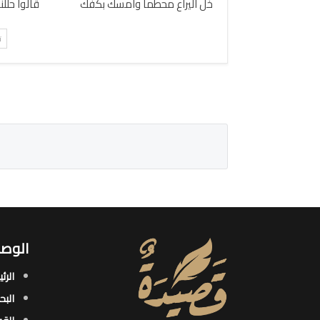
خل اليراع محطما وامسك بكفك
قالوا حللن
ت
الوصو
الرئ
البح