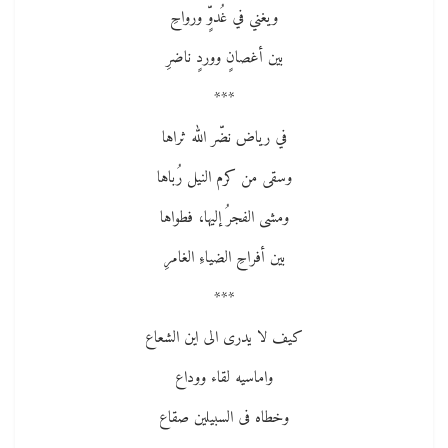
ويغني في غُدوٍّ ورواحِ
بين أغصانٍ ووردٍ ناضرِ
***
في رياض نضّر الله ثراها
وسقى من كرم النيل رُباها
ومشى الفجرُ إليها، فطواها
بين أفراحِ الضياءِ الغامرِ
***
كیف لا یدرى الى این الشعاع
واماسیه لقاء ووداع
وخطاه فى السبیلین صقاع