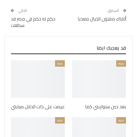
السابق
التالي
ألقاك مفتون الخيال معذبا
حكم له حكم في مصر قد
سطعت
قد يعجبك ايضا
مصر
مصر
بعد حين ستواريني كما
عرضت على ذات الدلال صبابتي
مصر
مصر