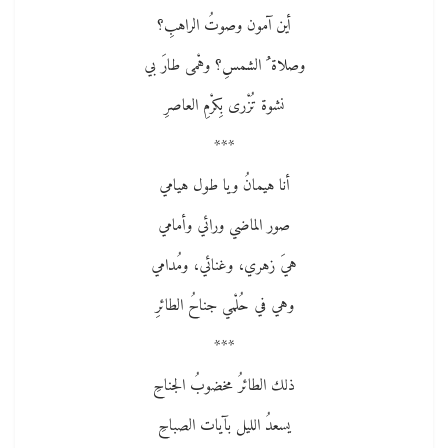
أين آمون وصوتُ الراهبِ؟
وصلاة ُ الشمسِ؟ وهْمى طارَ بي
نشوة تُزْرى بِكرْمِ العاصرِ
***
أنا هيمانُ ويا طول هيامي
صور الماضي ورائي وأمامي
هيَ زهري، وغنائي، ومُدامي
وهي في حُلْمي جناحُ الطائرِ
***
ذلك الطائرُ مخضوبُ الجناحِ
يسعدُ الليل بآيات الصباحِ