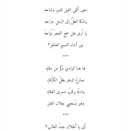
حين ألقى الليل للنور وشاحه
وشكا الطلُّ إلى الرملِ جراحه
يا تُرى هل سمع الفجرُ نُواحهْ
بين أنداءِ النسيم العاطرِ؟
***
ها هنا الوادي وكم من مَلكِ
صارعَ الدهر بظلِّ الكرْنكِ
وادعًا يرقبُ مسرى الفلكِ
وهو يسْتحيي جلال الغابرِ
***
أين يا أطلال جندُ الغالبِ؟