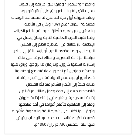
و"فجر " و"شجون" ومنها شق طريقه إلى قلوب
محبيه الذي فتنوا بشاعر يدق على أوتار قلوبهم،
وعلت شهرته أول مرة لما غنى له محمد عبد الوهاب
قصيدته" الكرنك" عام 1941 وكان في الثامنة
والعشرين من عمره فأطلق عليه لقب شاعر الكرنك،
ولما نشبت الحرب العالمية الثانية وكان يعمل في
الإذاعية البريطانية في القاهرة انضم إلى الجيش
البريطاني، ولما وضعت الحرب أوزارها انتقل إلى لندن
مراسلا للإذاعة المصرية، وهناك تعرف على فتاة
إنكليزية اسمها كارول، وسرعان ما تزوجها ورزق منها
بوحيدته جوزفين ثم تدهورت علاقته مع زوجته وتلا
ذلك أمور أوجبت عدم الموافقة على تجديد إقامته
هناك فلجأ إلى الأمير الشاعر عبد الله الفيصل
فاصطحبه معه إلى جدة وعمل هناك مراقبا في
إذاعة السعودية. وشارك في إنشاء إذاعة طهران
وعاد إلى القاهرة فأقام أعواما في أحد فنادقها
وتوفي بها تغلب على شعره الرقة والعذوبة وأشهره
قصيدة الكرنك غناها له محمد عبد الوهاب وتوفي
فيها ليلة الخميس 30/ حزيران/ 1960م.