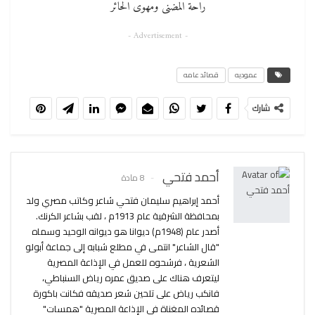
راحة المضنى ومھوى الحائر
- Advertisement -
عموديه
قصائد عامه
شارك
أحمد فتحي
8 مادة
أحمد إبراهيم سليمان فتحي شاعر وكاتب مصري ولد
بمحافظة الشرقية عام 1913م ، لقب بشاعر الكرنك.
أصدر عام (1948م) ديوانا هو ديوانه الوحيد وسماه
"قال الشاعر" انتمى في مطلع شبابه إلى جماعة أبولو
الشعرية ، فرشحوه للعمل في الإذاعة المصرية
ليتعرف هناك على صديق عمره رياض السنباطي،
فانكب رياض على تلحين شعر صديقه فكانت باكورة
قصائده المغناة في الإذاعة المصرية "همسات"