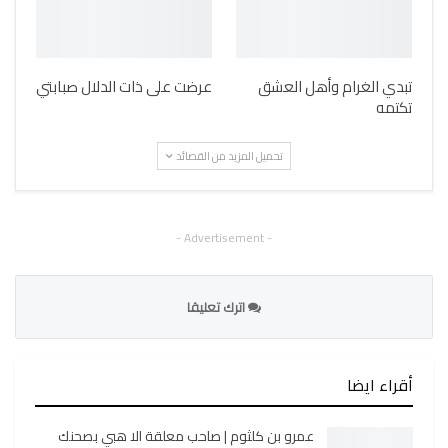
تبدي الغرام وأهل العشق
عرضت على ذات الدلال صبابتي
تكتمه
تحميل المزيد من القصائد
- Advertisement -
اترك تعليقا
أقراء ايضا
عمرو بن كلثوم | صاحب معلقة الا هبي بصحنك