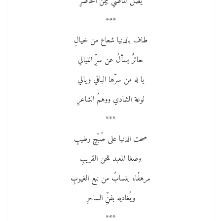
يصل الماضي بيُمْن الحاضرِ
***
طاف بالدنيا شعاع من خيالِ
حائرٌ يسألُ عن سرِّ الليالي
يا له من سرّها الباقي ويالي
لوعة الشادي ووهمُ الشاعرِ
***
صحت الدنيا على صُبْحٍ رطيبِ
وصغا المعبد للحن القريبِ
مرهفًا، ينسابُ من نبع الغيوبِ
ويُغاديه بفنِّ الساحرِ
***