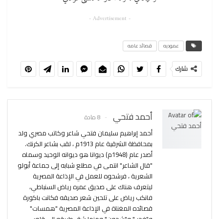
- Advertisement -
عموديه
قصائد عامه
شارك
أحمد فتحي
8 مادة
أحمد إبراهيم سليمان فتحي شاعر وكاتب مصري ولد
بمحافظة الشرقية عام 1913م ، لقب بشاعر الكرنك.
أصدر عام (1948م) ديوانا هو ديوانه الوحيد وسماه
"قال الشاعر" انتمى في مطلع شبابه إلى جماعة أبولو
الشعرية ، فرشحوه للعمل في الإذاعة المصرية
ليتعرف هناك على صديق عمره رياض السنباطي،
فانكب رياض على تلحين شعر صديقه فكانت باكورة
قصائده المغناة في الإذاعة المصرية "همسات"
و"فجر " و"شجون" ومنها شق طريقه إلى قلوب