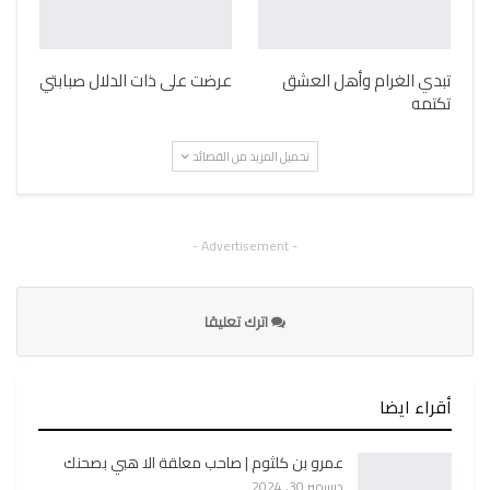
تبدي الغرام وأهل العشق
عرضت على ذات الدلال صبابتي
تكتمه
تحميل المزيد من القصائد
- Advertisement -
اترك تعليقا
أقراء ايضا
عمرو بن كلثوم | صاحب معلقة الا هبي بصحنك
ديسمبر 30, 2024