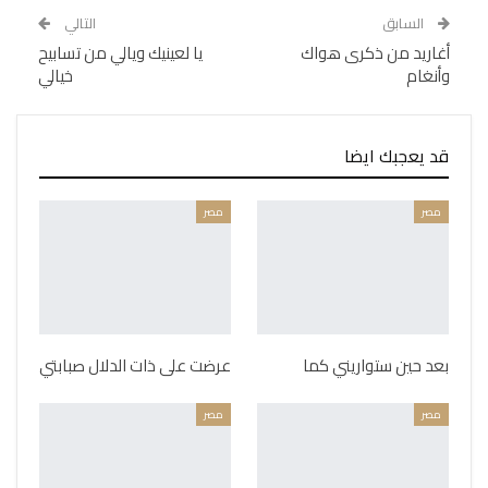
السابق
التالي
أغاريد من ذكرى هواك
يا لعينيك ويالي من تسابيح
وأنغام
خيالي
قد يعجبك ايضا
مصر
مصر
بعد حين ستواريني كما
عرضت على ذات الدلال صبابتي
مصر
مصر