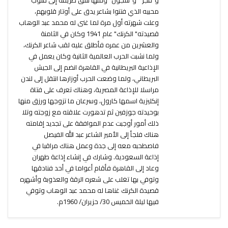
محبيه الذي فتنوا بشاعر يدق على أوتار قلوبهم،
وعلت شهرته أول مرة لما غنى له محمد عبد الوهاب
قصيدته" الكرنك" عام 1941 وكان في الثامنة
والعشرين من عمره فأطلق عليه لقب شاعر الكرنك،
ولما نشبت الحرب العالمية الثانية وكان يعمل في
الإذاعية البريطانية في القاهرة انضم إلى الجيش
البريطاني، ولما وضعت الحرب أوزارها انتقل إلى لندن
مراسلا للإذاعة المصرية، وهناك تعرف على فتاة
إنكليزية اسمها كارول، وسرعان ما تزوجها ورزق منها
بوحيدته جوزفين ثم تدهورت علاقته مع زوجته وتلا
ذلك أمور أوجبت عدم الموافقة على تجديد إقامته
هناك فلجأ إلى الأمير الشاعر عبد الله الفيصل
فاصطحبه معه إلى جدة وعمل هناك مراقبا في
إذاعة السعودية. وشارك في إنشاء إذاعة طهران
وعاد إلى القاهرة فأقام أعواما في أحد فنادقها
وتوفي بها تغلب على شعره الرقة والعذوبة وأشهره
قصيدة الكرنك غناها له محمد عبد الوهاب وتوفي
فيها ليلة الخميس 30/ حزيران/ 1960م.