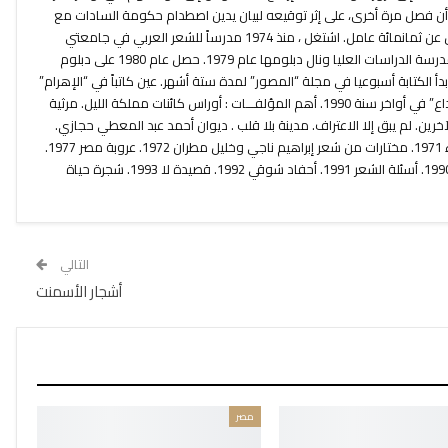
بعد أن فصل مرة أخرى، على إثر توقيعه لبيان يدين اصطدام حكومة السادات مع
عمال حلوان واعتقال وسجن ما لا يقل عن ثمانمائة عامل. اشتغل ، منذ 1974 مدرساً للشعر العربي في جامعتي
باريس والسوربون. التحق عام 1977 بمدرسة الدراسات العليا ونال دبلومها عام 1979. حصل عام 1980 على دبلوم
أ الكتابة أسبوعيا في مجلة “المصور” لمدة ستة أشهر. عين كاتباً في “الإهرام”
عام 1990. تولى رئاسة تحرير ” مجلة إبداع” في أواخر سنة 1990. أهم المؤلفـــات : أوراس كائنات مملكة الليل. مرثية
خرين. لم يبق إلا الاعتراف. مدينة بلا قلب . ديوان أحمد عبد المعطي حجازي.
دراسات فكرية وأدبية : محمد وهؤلاء 1971. مختارات من شعر إبراهيم ناجي وخليل مطران 1972. عروبة مصر 1977.
حديث الثلاثاء “جزءان” . الشعر رفيقي 1990. أسئلة الشعر 1991. أحفاد شوقي 1992. قصيدة لا 1993. شجرة حياة
التالي
أشجار الأسمنت
مصر