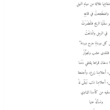
اتِنِها غلالة من مياهِ النيلِ
واضطَجعتْ في قاعِهِ
و سفَتْها الريح فانْطمَرَتْ
في الرمِل وانْدلعَتْ
 كل وردةِ جرح وردة ٌ
فالمدى عشب ونجوَّارُ
 دخان قراها يقتفي دَمَنا
ء أحلامِنا زرع، وأجنحة
ء أحلامِنا ذئب نَهَشّ لهُ
سقيه من كأسنا الذاوي
ونسألهُ عنها