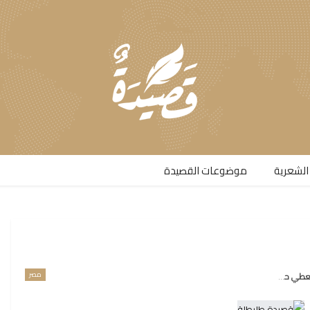
الشعرية​
موضوعات القصيدة​
مصر
طي حجازي