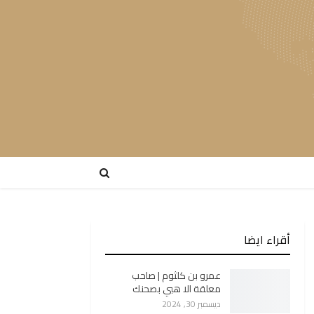
أقراء ايضا
عمرو بن كلثوم | صاحب
معلقة الا هبي بصحنك
ديسمبر 30, 2024