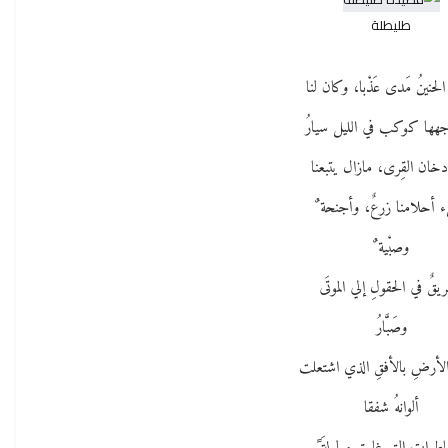
طليطلة
حنينُ مَدى عَذْبا، وكان لنا
هها كوكب في الليل سيارُ
خان القِرى، مازال يتبعنا
 أحلامنا زرعٌ، وأجنحة ٌ
وصبْية ٌ
قٌ في الحقولِ إلي الموتَى
وصَبَّارُ
الأرضِ بالأفقِ الذي اشتعلت
ألوانهُ شفقا