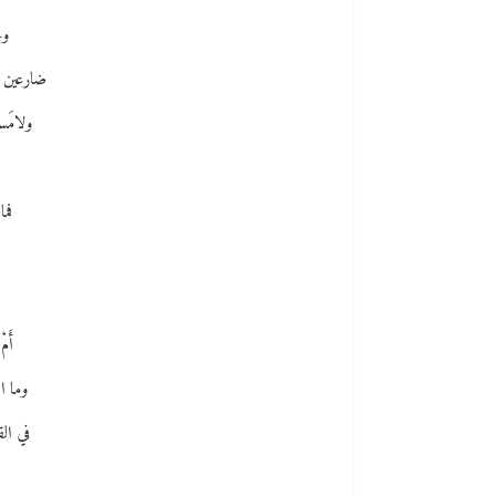
ون
ضارعين إل
ولامَس
فما
أَم
وما ا
في الق