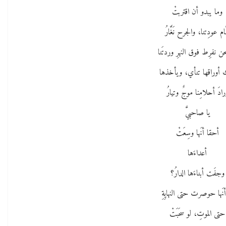
وما يبدو أن اقتربتْ
يَّام عودِتنا، والجرح نَغَّارُ
ن نفرِط فوق النهرِ وردتَنا
 أوراقها تنأي، ويأخذها
ادَ أحلامِنا موجٌ وتيارُ
يا صاحبيَّ
أحقا أنَها وسِعَتْ
أعداءَها
وجفَت أبناءَها الدارُ؟
أنَها حوصرت حتى النهايِةِ
حتى الموتِ، لو سحَبَتْ