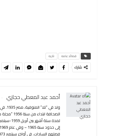
قصائد عامه
نثريه
شارك
أحمد عبد المعطي حجازي
الصحافة اب