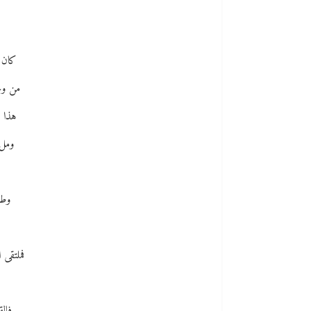
كان ال
من وج
هذا د
وملء
وطري
فملتقى 