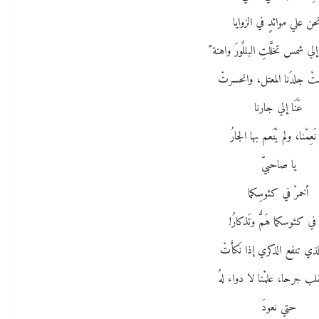
حن علي موائدٍ في الزوايا
ي شمس تخلَّلتِ البللٌورَ واهنة ً
تْ جلدَنا المعتل، وانحسرتْ
عَنٌَا إلي جارنا
 نَعِمْنا، ولم يْنَعم بها الجارُ
يا صاحبيّ
أخمرْ في كئوسِكما
ْ في كئوسكما هَمٌّ وتَذكارُ!
لذي تنفع الذكري إذا نَكأَتْ
لب جرحا، علمْنا لا دواء لهُ
حتي نعودَ