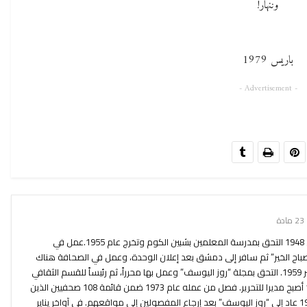
وننهارُ!
باريس 1979
- Advertisement -
23 مادة
ولد في “تلا” المنوفية، مصر 1935. في 1948 التحق بمدرسة المعلمين بشبين الكوم وتخرج عام 1955.عمل في
تداء من سنة 1956 “مجلة صباح الخير” ثم سافر إلى دمشق بعد إعلان الوحدة، وعمل في الصحافة هناك
لمدة ستة أشهر بين أبريل 1959-سبتمبر 1959. التحق بمجلة “روز اليوسف” وعمل بها محرراً، ثم رئيساً للقسم الثقافي
إلى حدود سنة 1965 – وفي عام 1969 أصبح مديرا للتحرير. فصل من عمله عام 1973 ضمن قائمة 108 صحفيين الذين
فصلهم السادات. في أواخر سبتمبر 1973 عاد إلى “روز اليوسف” بعد إرجاع المفصولين إلى مواقعهم. في آواخر يناير