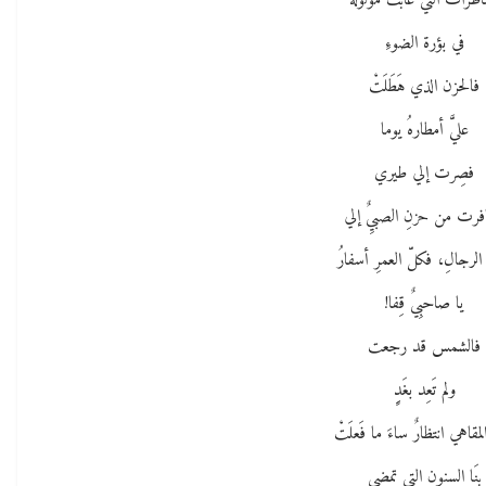
اطرات التي غابت مولولةَ ً
في بؤرة الضوءِ
فالحزن الذي هَطَلَتْ
عليَّ أمطارهُ يوما
فصِرت إلي طيري
رت من حزنِ الصبيٌِ إلي
الرجالِ، فكلّ العمرِ أسفارُ
يا صاحبِيٌ قِفا!
فالشمس قد رجعت
ولم تَعِد بغَدٍِ
مقاهي انتظارٌ ساءَ ما فَعلَتْ
بِنَا السنون التي تمضي