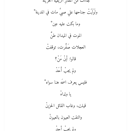
جاءت من المقابرِ الريفية الحزينة ْ
ولَوَلَبَتْ جناحها علي صبيٌ مات في المدينة ْ
وما بكت عليه عين ْ
الموت في الميدان طنَّ
العجلات صَفَّرت، توقفتْ
قالوا: أينْ مَنْ؟
ولم يجبْ أَحَدْ
فليس يعرف اسمَه هنا سواه ْ
يا ولداهْ
قيلت، وغاب القائل الحزينْ
والتقت العيون بالعيونْ
ولم يجبْ أحدْ