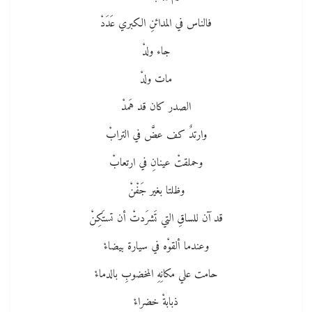
فالناس في المدائنِ الكبري عَدَدْ
جاء ولدْ
مات ولدْ
الصدر كان قد هَمدْ
وارتدٌ كف عضَّ في الترابْ
وحملقتْ عينانِ في ارتعابْ
وظلتا بغير جَفْنْ
قد آن للساقِ التي تَشرَدتْ أن تستَكِنْ
وعندما ألقوْه في سيارة بيضاءْ
حامت علي مكانِهِ المخضوبِ بالدماءْ
ذبابةْ خضراءْ