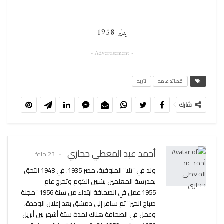
يناير 1958
- Advertisement -
قصائد عامه
نثريه
شارك
أحمد عبد المعطي حجازي
23 مادة
ولد في “تلا” المنوفية، مصر 1935. في 1948 التحق
بمدرسة المعلمين بشبين الكوم وتخرج عام
1955.عمل في الصحافة ابتداء من سنة 1956 “مجلة
صباح الخير” ثم سافر إلى دمشق بعد إعلان الوحدة،
وعمل في الصحافة هناك لمدة ستة أشهر بين أبريل