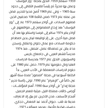
1959-سبتمبر 1959. التحق بمجلة “روز اليوسف”
وعمل بها محرراً، ثم رئيساً للقسم الثقافي إلى حدود
سنة 1965 – وفي عام 1969 أصبح مديرا للتحرير. فصل
من عمله عام 1973 ضمن قائمة 108 صحفيين الذين
فصلهم السادات. في أواخر سبتمبر 1973 عاد إلى “روز
اليوسف” بعد إرجاع المفصولين إلى مواقعهم. في
آواخر يناير 1974 سافر إلى فرنسا واستقر بها بعد أن
فصل مرة أخرى، على إثر توقيعه لبيان يدين اصطدام
حكومة السادات مع عمال حلوان واعتقال وسجن
ما لا يقل عن ثمانمائة عامل. اشتغل ، منذ 1974
مدرساً للشعر العربي في جامعتي باريس
والسوربون. التحق عام 1977 بمدرسة الدراسات
العليا ونال دبلومها عام 1979. حصل عام 1980 على
دبلوم الدراسات المعمقة في الأدب العربي. بدأ
الكتابة أسبوعيا في مجلة “المصور” لمدة ستة أشهر.
عين كاتباً في “الإهرام” عام 1990. تولى رئاسة تحرير ”
مجلة إبداع” في أواخر سنة 1990. أهم المؤلفـــات :
أوراس كائنات مملكة الليل. مرثية للعمر الجميل.
أشجار الأسمنت. مدن الآخرين. لم يبق إلا الاعتراف.
مدينة بلا قلب . ديوان أحمد عبد المعطي حجازي.
دراسات فكرية وأدبية : محمد وهؤلاء 1971.