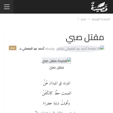
الصفحة الرئيسية
مصر
مقتل صبي
مصر
بواسطة
أحمد عبد المعطي حجازي
مقتل صبي
الموت في الميدان طَنٌ
الصمت حطَّ كالكَفَنْ
وأقبلتْ ذبابة خضراءْ