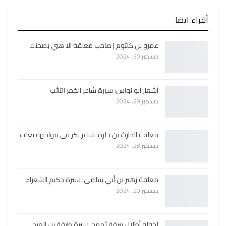
أقراء ايضا
عمرو بن كلثوم | صاحب معلقة الا هبي بصحنك
ديسمبر 30, 2024
أشعار أبو نواس: سيرة شاعر الخمر التائب
ديسمبر 29, 2024
معلقة الحارث بن حلزة: شاعر بكر في مواجهة تغلب
ديسمبر 28, 2024
معلقة زهير بن أبي سلمى: سيرة حكيم الشعراء
ديسمبر 20, 2024
لخولة أطلال ببرقة ثهمد: سيرة طرفة بن العبد