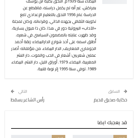
البيضاء سنة 1939م. التحق بكلية ابن يوسف
بمراكش، غير أنه لم يكمل دراسته، فانقطع عن
الدراسة عام 1956 التحق بالتعليم الإعدادي تابع
تكوينه الثقافي بجهده الذاتي، وقراءاته، وكان لمجلة
«الآداب» البيروتية دور في هذا. كان ذا ميول يسارية،
وقد ظهرت عنايته بالمضمون السياسي في شعره.
أُطلق اسمه على أحد شوارع الدارالبيضاء: زنقة أحمد
الجوماري المعاريف, الدار البيضاء. من مؤلفاته: أصدر
عملين شعريين: أشعار في الحب والموت، دار النشر
المغربية، البيضاء، 1979. أوراق الليل، دار النشر، البيضاء،
1989. توفي سنة 1995 إثر نوبة قلبية.
السابق
التالي
حكاية صديق قديم
رأس الشاعر يسقط
قد يعجبك ايضا