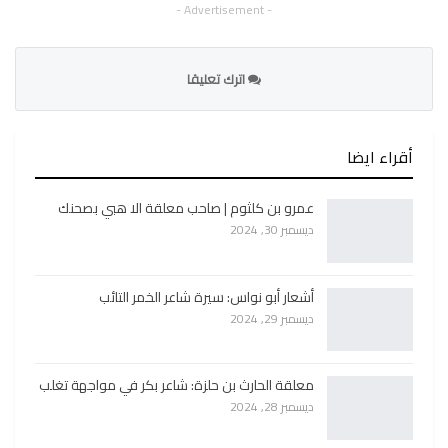
- Advertisement -
اترك تعليقا
أقراء ايضا
عمرو بن كلثوم | صاحب معلقة الا هبي بصحنك
ديسمبر 30, 2024
أشعار أبو نواس: سيرة شاعر الخمر التائب
ديسمبر 29, 2024
معلقة الحارث بن حلزة: شاعر بكر في مواجهة تغلب
ديسمبر 28, 2024