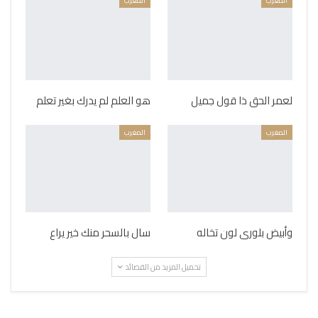
المغرب
المغرب
لعمر الحق ذا قول جميل
هو العلم لم يدرك بغير تعلم
المغرب
المغرب
وأبيض بلورى لون تخاله
سال بالسحر منك خير يراع
تحميل المزيد من القصائد