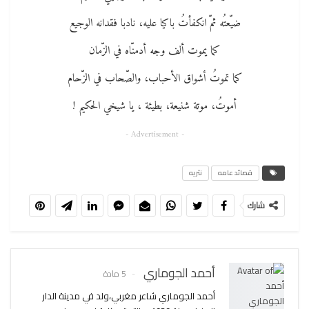
ضيّعتُه ثمّ انكفأتُ باكيا عليه، نادبا فقدانه الوجيع
كما يموت ألف وجه أدمنّاه في الزّمان
كما تموتُ أشواق الأحباب، والصّحاب في الزّحام
أموتُ، موتة شنيعة، بطيئة ، يا شيخي الحكيم !
- Advertisement -
قصائد عامه
نثريه
شارك
أحمد الجوماري
5 مادة
أحمد الجوماري شاعر مغربي،ولد في مدينة الدار