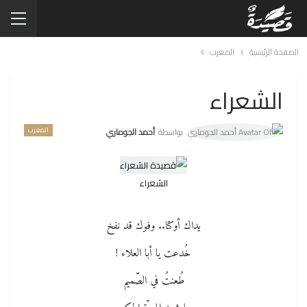
الصفحة الرئيسية
المغرب
الشعراء
المغرب
بواسطة
أحمد الجوماري
الشعراء
يداك أوكتا.. وفوك قد نفخ
خُدعت يا أبا العلاء !
طُعنتُ في الصّميم