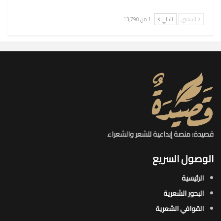
السابق
التالي
1 من 13٬790
قصيدة: منصة إبداعية للشعر والشعراء
الوصول السريع
الرئيسية
البحور الشعرية​
القوافي الشعرية​