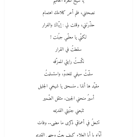
يا شيخ المعرّة الحكيم
نصحتني، فلم أعر كلامك اهتمام
حذّرتني، وقلت لي : إيّاك والفرار
لكنّي يا معلّمي جبُنت !
سقطتُ في القرار
نكّستُ رايتي الممزّقه
سلّمتُ سيفي للعدوّ، واستسلمتُ
مقيّد ها أنذا ـ منسحق يا شيخي الجليل
أسيرُ منحني الجبين. مثقل الضّمير
تتبعني جنّيتي القديمه
تشعلُ في أعماقي ذكرى ما مضى.. وفات
أوّاه يا أبا العلاء كيف بعتُ وجهي القديم