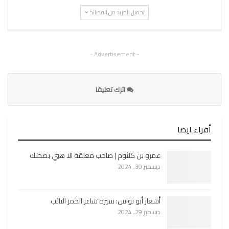
تحميل المزيد من القصائد
- Advertisement -
اترك تعليقا
أقراء ايضا
عمرو بن كلثوم | صاحب معلقة الا هبي بصحنك
ديسمبر 30, 2024
أشعار أبو نواس: سيرة شاعر الخمر التائب
ديسمبر 29, 2024