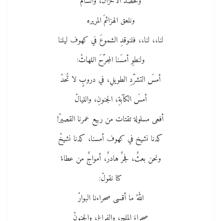
ونحصد الأحزانَ، والسأمْ
ونلعق الهزائمَ المريره
لنا،، لنا،، فلنوقدِ الشموعَ في كهوف ليلنا
ولنطوِ أمسَنا المجرّحَ اللهاثْ:
أمسَ التشرّدِ الطويلِ، في دروبٍ لا تُحدْ
أمسَ الكآبةِ، الجنونِ، والليالْ
أفعى مسلولة تقتات من ربيع عمرنا القصيرْ!
كدنا نشيخ في كهوف أمسنا، كدنا نشيخْ
ونحن بعثٌ، فجرٌ هادرٌ، أمواجٌ من عطاءْ
كنا نقولْ:
اللهُ ما أقسى صحراءنا البوارْ
صحراءَ الملحِ، والفراغ، والجنونْ