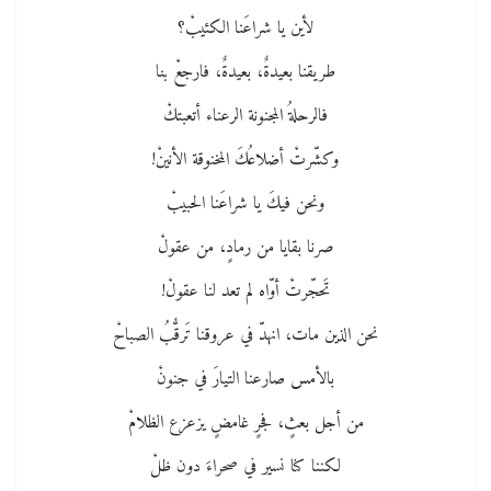
لأين يا شراعَنا الكئيبْ؟
طريقنا بعيدةٌ، بعيدةٌ، فارجعْ بنا
فالرحلةُ المجنونة الرعناء أتعبتكْ
وكشّرتْ أضلاعُكَ المخنوقة الأنينْ!
ونحن فيكَ يا شراعَنا الحبيبْ
صرنا بقايا من رمادٍ، من عقولْ
تَحجّرتْ أوّاه لم تعد لنا عقولْ!
نحن الذين مات، انهدّ في عروقنا تَرقُّبُ الصباحْ
بالأمس صارعنا التيارَ في جنونْ
من أجل بعثٍ، فجرٍ غامضٍ يزعزع الظلامْ
لكننا كنا نسير في صحراءَ دون ظلْ