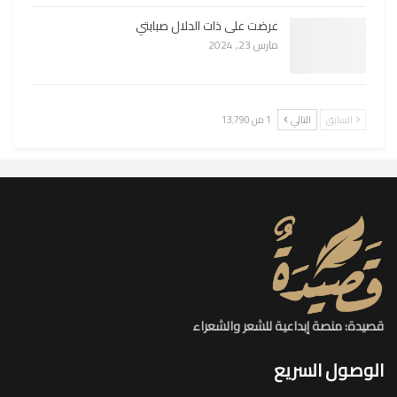
عرضت على ذات الدلال صبابتي
مارس 23, 2024
السابق
التالي
1 من 13٬790
قصيدة: منصة إبداعية للشعر والشعراء
الوصول السريع