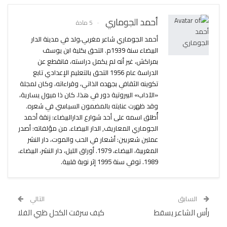
أحمد الجوماري
5 مادة
أحمد الجوماري شاعر مغربي،ولد في مدينة الدار
البيضاء سنة 1939م. التحق بكلية ابن يوسف
بمراكش، غير أنه لم يكمل دراسته، فانقطع عن
الدراسة عام 1956 التحق بالتعليم الإعدادي تابع
تكوينه الثقافي بجهده الذاتي، وقراءاته، وكان لمجلة
«الآداب» البيروتية دور في هذا. كان ذا ميول يسارية،
وقد ظهرت عنايته بالمضمون السياسي في شعره.
أُطلق اسمه على أحد شوارع الدارالبيضاء: زنقة أحمد
الجوماري المعاريف, الدار البيضاء. من مؤلفاته: أصدر
عملين شعريين: أشعار في الحب والموت، دار النشر
المغربية، البيضاء، 1979. أوراق الليل، دار النشر، البيضاء،
1989. توفي سنة 1995 إثر نوبة قلبية.
السابق
التالي
رأس الشاعر يسقط
كيف سرقت الكحل ظبي الفلا