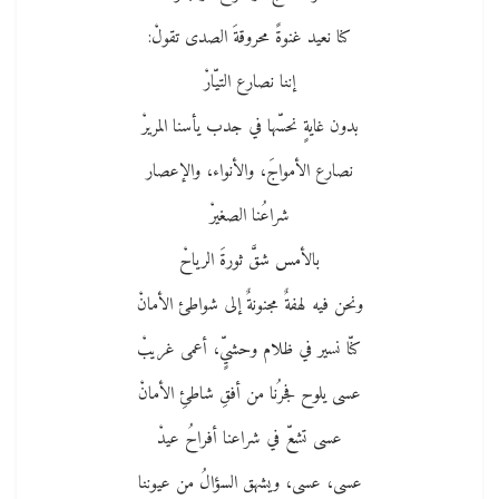
كنا نعيد غنوةً محروقةَ الصدى تقولْ:
إننا نصارع التيّارْ
بدون غايةٍ نحسّها في جدب يأسنا المريرْ
نصارع الأمواجَ، والأنواء، والإعصار
شراعُنا الصغيرْ
بالأمس شقَّ ثورةَ الرياحْ
ونحن فيه لهفةٌ مجنونةٌ إلى شواطئ الأمانْ
كنّا نسير في ظلام وحشيٍّ، أعمى غريبْ
عسى يلوح فجرُنا من أفقِ شاطئِ الأمانْ
عسى تشعّ في شراعنا أفراحُ عيدْ
عسى، عسى، ويشهق السؤالُ من عيوننا