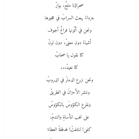
صحراؤنا ملحٌ، بوارْ
جرداءُ يبعث السرابَ في هجيرها
ونحن في أتّونها فراغٌ أجوف
أشياءُ دون معنىً، دون لونْ
كنا نقول يا صحابْ
كنا نعيدْ،،،
ونحن نزرع الدمارَ في الدروبْ
وننشر الأحزانَ في الطريقْ
ونقرع الكؤوسَ بالكؤوسْ
على نخب المأساةِ والندمْ،
كفى! لنلتفتْ! فدفقةُ العطاءْ