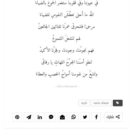
في عيوننا وفي قلوبنا ستغمر الجموعَ بالضياءْ
الله ما أحلى تعطّشَ النفوسِ للضياءْ
مرحى! فلنحرقْ عمرَنا للتائهين الجائعينْ
لهم لنشعلَ الشموعْ
فهم نجومُنا، وجودنا، وفجرُنا الأكيدْ
لنطوِ أمسَنا المجرّحَ اللهاثِ يا رفاقْ
ولتنبعْ من نفوسنا أمواجُ الخصبِ والعطاءْ
- Advertisement -
قصائد عامه
نثريه
شارك