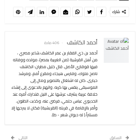
شارك
أحمد الكاشف
406 مادة
أحمد بن ذي الفقار بن عمر الكاشف.شاعر مصري ،
من أهل القرشية (من الغربية بمصر)، مولده ووفاته
فيها قوقازي الأصل. قال خليل مطران: الكاشف
ناصح ملوك، وفارس هيجاء ومقرع أمم، ومرشد
حيارى. كان له اشتغال بالتصوير ومال إلى
الموسيقى ينفس بها كربه. واتهم بالدعوى إلى إنشاء
خلافة عربية يشرف عرشها على النيل فتدارك أمره عند
الخديوي عباس حلمي، فرضي عنه، وكذبت الظنون.
وأمر بالإقامة في قريته (القريشية) فكان لا يبرحها إلا
مستتراً.( له ديوان شعر - ط).
السابق
التالي