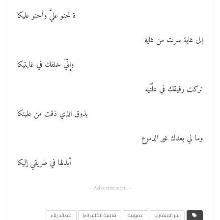
ة تحنو عليَّ وأحنو عليكا
إلى غاية سرت من غاية
وإنّيَ خلفك في غايتيكا
تركت رفيقك في علَّتَيه
يذوق الذي ذقت من عليتكا
وما لي بعدك غير الدموع
أبذلها في طريقي إليكا
- Advertisement -
بحر المتقارب
عموديه
قافية الكاف (ك)
قصائد رثاء