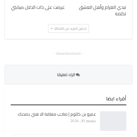
تبدي الغرام وأهل العشق
عرضت على ذات الدلال صبابتي
تكتمه
تحميل المزيد من القصائد
- Advertisement -
اترك تعليقا
أقراء ايضا
عمرو بن كلثوم | صاحب معلقة الا هبي بصحنك
ديسمبر 30, 2024