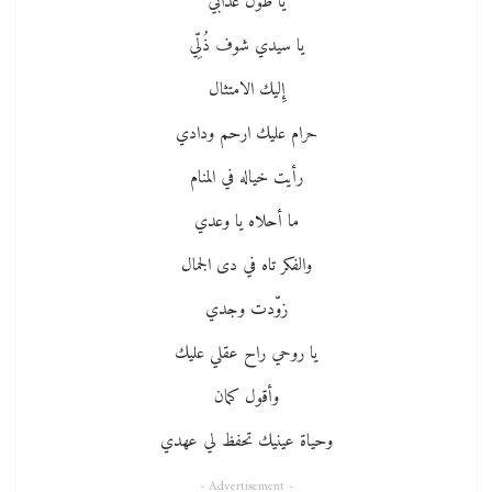
يا طول عذابي
يا سيدي شوف ذُلِّي
إِليك الامتثال
حرام عليك ارحم ودادي
رأيت خياله في المنام
ما أحلاه يا وعدي
والفكر تاه في دى الجمال
زوّدت وجدي
يا روحي راح عقلي عليك
وأقول كمان
وحياة عينيك تحفظ لي عهدي
- Advertisement -