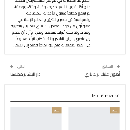
الحكومة المصرية في مؤتمر المستشرقين بجينيف.
عالج أكثر فنون الشعر: مديحاً، وغزلاً، ورثاءً، ووصفاً،
ثم ارتفع محلقاً فتناول الأحداث الاجتماعية
والسياسية في مصر والشرق والعالم الإسلامي
وهو أول من جود القصص الشعري التمثيلي بالعربية
وقد حاوله قبله أفراد، فنبذهم وتفرد. وأراد أن يجمع
بين عنصري البيان: الشعر والنثر، فكتب نثراً مسموعاً
على نمط المقامات فلم يلق نجاحاً فعاد إلى الشعر.
السابق
التالي
أهون عليك تزيد ناري
دار البشاير مجلسنا
قد يعجبك ايضا
مصر
مصر