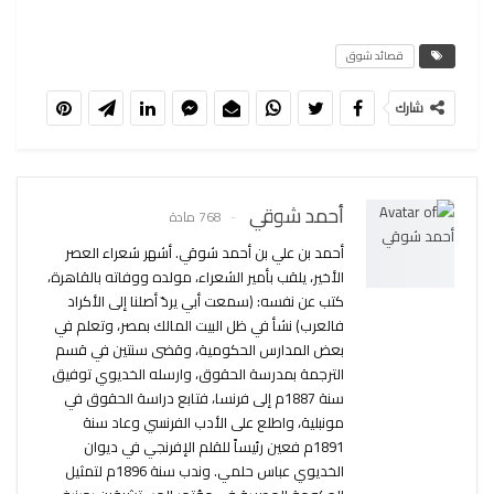
قصائد شوق
شارك
أحمد شوقي
768 مادة
أحمد بن علي بن أحمد شوقي. أشهر شعراء العصر
الأخير، يلقب بأمير الشعراء، مولده ووفاته بالقاهرة،
كتب عن نفسه: (سمعت أبي يردّ أصلنا إلى الأكراد
فالعرب) نشأ في ظل البيت المالك بمصر، وتعلم في
بعض المدارس الحكومية، وقضى سنتين في قسم
الترجمة بمدرسة الحقوق، وارسله الخديوي توفيق
سنة 1887م إلى فرنسا، فتابع دراسة الحقوق في
مونبلية، واطلع على الأدب الفرنسي وعاد سنة
1891م فعين رئيساً للقلم الإفرنجي في ديوان
الخديوي عباس حلمي. وندب سنة 1896م لتمثيل