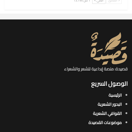
السابق
التالي
1 من 13٬790
قصيدة: منصة إبداعية للشعر والشعراء
الوصول السريع
الرئيسية
البحور الشعرية​
القوافي الشعرية​
موضوعات القصيدة​