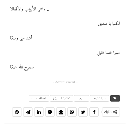
ل وتحمى الأبواب والأقفالا
لكنها يا صديق
أشد منى ومنكا
صبرا فعما قليل
سيفرج الله عنكا
- Advertisement -
بحر الخفيف
عموديه
قافية اللام (ل)
قصائد عامه
شارك