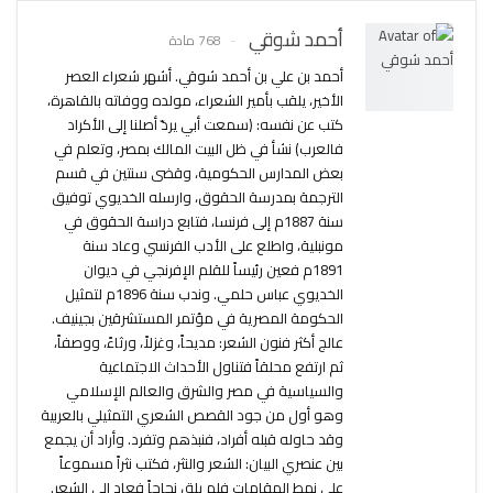
أحمد شوقي
768 مادة
أحمد بن علي بن أحمد شوقي. أشهر شعراء العصر
الأخير، يلقب بأمير الشعراء، مولده ووفاته بالقاهرة،
كتب عن نفسه: (سمعت أبي يردّ أصلنا إلى الأكراد
فالعرب) نشأ في ظل البيت المالك بمصر، وتعلم في
بعض المدارس الحكومية، وقضى سنتين في قسم
الترجمة بمدرسة الحقوق، وارسله الخديوي توفيق
سنة 1887م إلى فرنسا، فتابع دراسة الحقوق في
مونبلية، واطلع على الأدب الفرنسي وعاد سنة
1891م فعين رئيساً للقلم الإفرنجي في ديوان
الخديوي عباس حلمي. وندب سنة 1896م لتمثيل
الحكومة المصرية في مؤتمر المستشرقين بجينيف.
عالج أكثر فنون الشعر: مديحاً، وغزلاً، ورثاءً، ووصفاً،
ثم ارتفع محلقاً فتناول الأحداث الاجتماعية
والسياسية في مصر والشرق والعالم الإسلامي
وهو أول من جود القصص الشعري التمثيلي بالعربية
وقد حاوله قبله أفراد، فنبذهم وتفرد. وأراد أن يجمع
بين عنصري البيان: الشعر والنثر، فكتب نثراً مسموعاً
على نمط المقامات فلم يلق نجاحاً فعاد إلى الشعر.