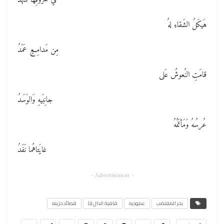
هَيكَلُ الشَقاءِ لهُ
مِن مَدامِعٍ عَمَدُ
قامَتِ النُعوشُ عَلى
جانِبَيهِ وَالوَسَدُ
عُرسُهُ وَمَأتَمُهُ
غايَتاهُما نَفَدُ
- Advertisement -
بحر المقتضب
عموديه
قافية الدال (د)
قصائد حزينه