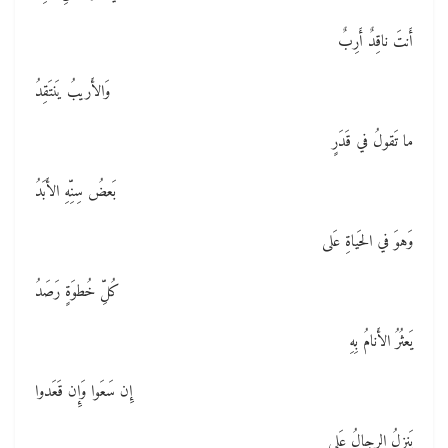
أَنتَ ناقِدٌ أَرِبٌ
وَالأَريبُ يَنتَقِدُ
ما تَقولُ في قَدَرٍ
بَعضُ سِنِّهِ الأَبَدُ
وَهوَ في الحَياةِ عَلى
كُلِّ خُطوَةٍ رَصَدُ
يَعثُرُ الأَنامُ بِهِ
إِن سَعَوا وَإِن قَعَدوا
يَنزِلُ الرِجالُ عَلى