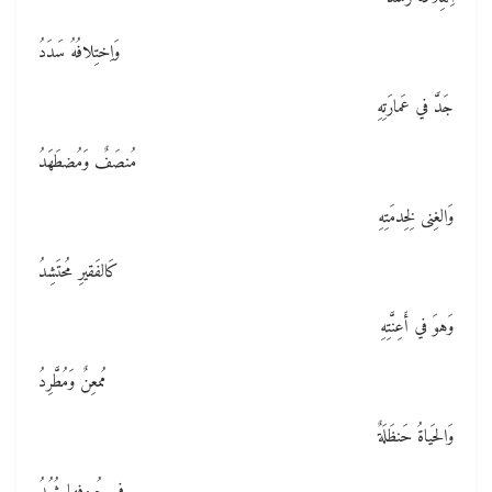
وَاِختِلافُهُ سَدَدُ
جَدَّ في عَمارَتِهِ
مُنصَفٌ وَمُضطَهَدُ
وَالغِنى لِخِدمَتِهِ
كَالفَقيرِ مُحتَشِدُ
وَهوَ في أَعِنَّتِهِ
مُمعِنٌ وَمُطَّرِدُ
وَالحَياةُ حَنظَلَةٌ
في حُروفِها شُهُدُ