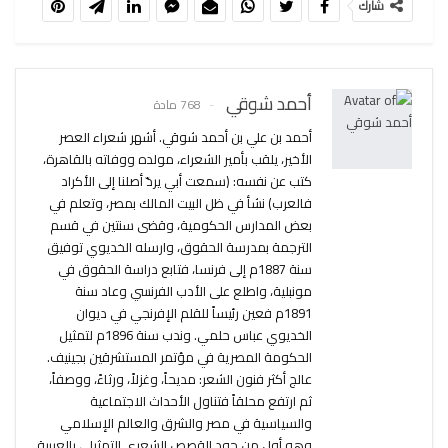
شارك
أحمد شوقي
768 مادة
أحمد بن علي بن أحمد شوقي. أشهر شعراء العصر
الأخير، يلقب بأمير الشعراء، مولده ووفاته بالقاهرة،
كتب عن نفسه: (سمعت أبي يردّ أصلنا إلى الأكراد
فالعرب) نشأ في ظل البيت المالك بمصر، وتعلم في
بعض المدارس الحكومية، وقضى سنتين في قسم
الترجمة بمدرسة الحقوق، وارسله الخديوي توفيق
سنة 1887م إلى فرنسا، فتابع دراسة الحقوق في
مونبلية، واطلع على الأدب الفرنسي وعاد سنة
1891م فعين رئيساً للقلم الإفرنجي في ديوان
الخديوي عباس حلمي. وندب سنة 1896م لتمثيل
الحكومة المصرية في مؤتمر المستشرقين بجينيف.
عالج أكثر فنون الشعر: مديحاً، وغزلاً، ورثاءً، ووصفاً،
ثم ارتفع محلقاً فتناول الأحداث الاجتماعية
والسياسية في مصر والشرق والعالم الإسلامي
وهو أول من جود القصص الشعري التمثيلي بالعربية