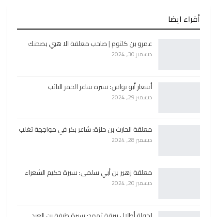
أقراء ايضا
عمرو بن كلثوم | صاحب معلقة الا هبي بصحنك
ديسمبر 30, 2024
أشعار أبو نواس: سيرة شاعر الخمر التائب
ديسمبر 29, 2024
معلقة الحارث بن حلزة: شاعر بكر في مواجهة تغلب
ديسمبر 28, 2024
معلقة زهير بن أبي سلمى: سيرة حكيم الشعراء
ديسمبر 20, 2024
لخولة أطلال ببرقة ثهمد: سيرة طرفة بن العبد