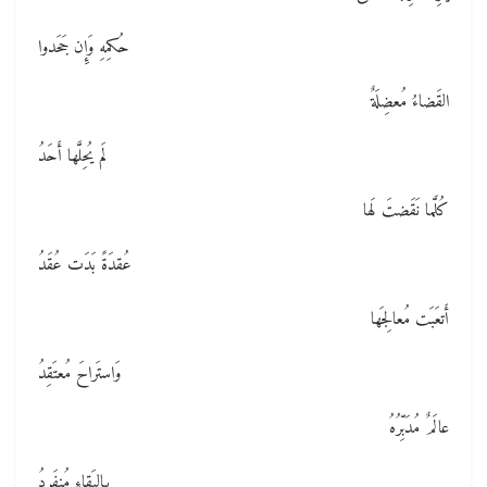
حُكمِهِ وَإِن جَحَدوا
القَضاءُ مُعضِلَةٌ
لَم يُحِلَّها أَحَدُ
كُلَّما نَقَضتَ لَها
عُقدَةً بَدَت عُقَدُ
أَتعَبَت مُعالِجَها
وَاستَراحَ مُعتَقِدُ
عالَمٌ مُدَبِّرُهُ
بِالبَقاءِ مُنفَرِدُ