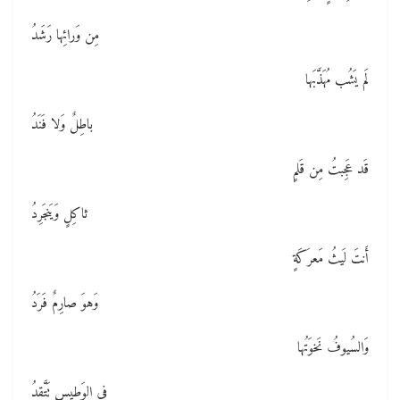
مِن وَرائِها رَشَدُ
لَم يَشُب مُهَذَّبَها
باطِلٌ وَلا فَنَدُ
قَد عَجِبتُ مِن قَلمٍ
ثاكِلٍ وَيَنجَرِدُ
أَنتَ لَيثُ مَعرَكَةٍ
وَهوَ صارِمٌ فَرَدُ
وَالسُيوفُ نَخوَتُها
في الوَطيسِ تَتَّقِدُ