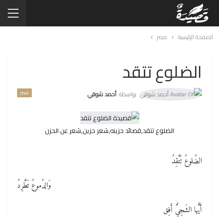
الصفحة الرئيسية
مصر
الضلوع تتقد
مصر
بواسطة
أحمد شوقي
الضلوع تتقد,قصائد حزينه,شعر حزين,شعر عن الحزن
الضُلوعُ تَتَّقِدُ
وَالدُموعُ تَطَّرِدُ
أَيُّها الشَجِيُّ أَفِق