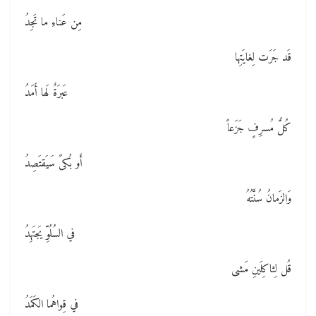
مِن عَناءِ ما تَجِدُ
قَد جَرَت لِغايَتِها
عَبرَةٌ لَها أَمَدُ
كُلُّ مُسرِفٍ جَزَعاً
أَو بُكىً سَيَقتَصِدُ
وَالزَمانُ سُنَّتُهُ
في السُلُوِّ يَجتَهِدُ
قُل لِثاكِلَينِ مَشى
في قِواهُما الكَمَدُ