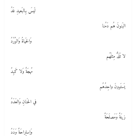
لَيسَ بِالبَعيدِ غَدُ
البَنونَ هُم دَمُنا
وَالحَياةُ وَالوُرُدُ
لا تَلَدُّ مِثلَهُم
مُهجَةٌ وَلا كَبِدُ
يَستَوونَ واحِدُهُم
في الحَنانِ وَالعَدَدُ
زينَةٌ وَمَصلَحَةٌ
وَاِستِراحَةٌ وَدَدُ