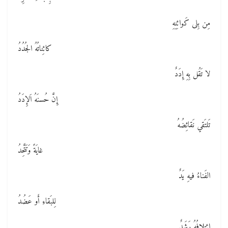
مِن بِلى كَوائِنِهِ
كائِناتُهُ الجُدُدُ
لا تَقُل بِهِ إِدَدٌ
إِنَّ حُسنَهُ اَلإِدَدُ
تَلتَقي نَقائِضُهُ
غايَةً وَتَتَّحِدُ
الفَناءُ فيهِ يَدٌ
لِلبَقاءِ أَو عَضُدُ
اِئتِلافُهُ رَشَدٌ