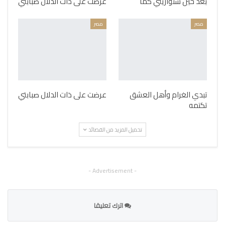
بعد حين ستواريني كما
عرضت على ذات الدلال صبابتي
مصر
مصر
تبدي الغرام وأهل العشق
عرضت على ذات الدلال صبابتي
تكتمه
تحميل المزيد من القصائد
- Advertisement -
اترك تعليقا