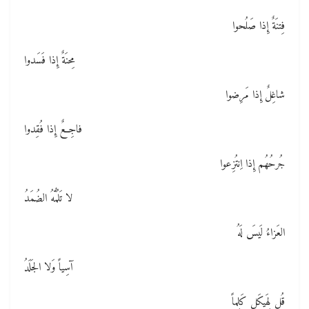
فِتنَةٌ إِذا صَلُحوا
مِحنَةٌ إِذا فَسَدوا
شاغِلٌ إِذا مَرِضوا
فاجِعٌ إِذا فُقِدوا
جُرحُهُم إِذا اِنتُزِعوا
لا تَلُمُّهُ الضُمَدُ
العَزاءُ لَيسَ لَهُ
آسِياً وَلا الجَلَدُ
قُل لِهَيكَلٍ كَلِماً