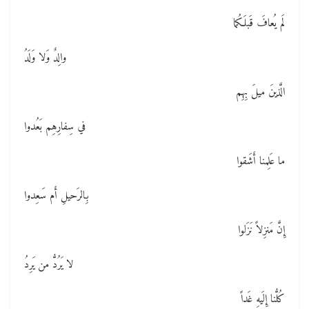
لَم يُعافَ قَبلَكُما
والِدٌ وَلا وَلَدُ
الَّذينَ ميلَ بِهِم
في سِفارِهِم بَعُدوا
ما عَلِمنا أَشَقوا
بِالرَحيلِ أَم سَعِدوا
إِنَّ مَنزِلاً نَزَلوا
لا يَرُدُّ من يَرِدُ
كُلُّنا إِلَيهِ غَداً