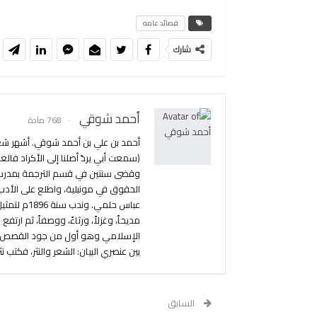
قصائد عامه
شارك
أحمد شوقي
768 مادة
أحمد بن علي بن أحمد شوقي. أشهر شعرا
(سمعت أبي يردّ أصلنا إلى الأكراد فا
عباس حلمي.
مديحاً، وغزلاً، ورثاءً، ووصفاً، ثم ار
الإسلامي وهو أول من جود القصص الشع
بين عنصري البيان: الشعر والنثر، فكتب 
السابق