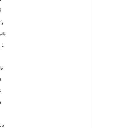
م
أ
وك
فانح
لم 
ق
قا
ق
ق
ق
قال