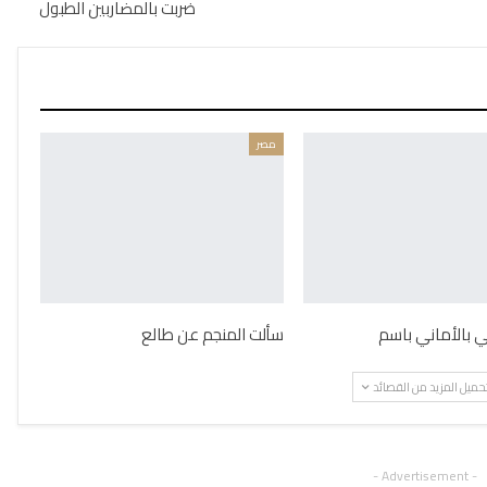
ضربت بالمضاربين الطبول
مصر
ني بالأماني باسم
سألت المنجم عن طالع
حميل المزيد من القصائد
- Advertisement -