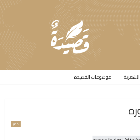
الشعرية​
موضوعات القصيدة​
ره
مصر