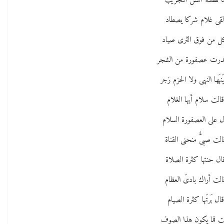
ا نطقته ألسُن التجريب
لقى غلام شركا يصطاد
ل من فوق الثرى صياد
درت عصفورة من الشجر
يَنهَها النهى ولا الحزم زجر
الت سلام أيها الغلام
ل على العصفورة السلام
الت صبىٌّ منحنى القناة
ال حنتها كثرة الصلاة
الت أراك بادىَ العظام
قال بَرتَها كثرة الصيام
ت فما يكون هذا الصوف