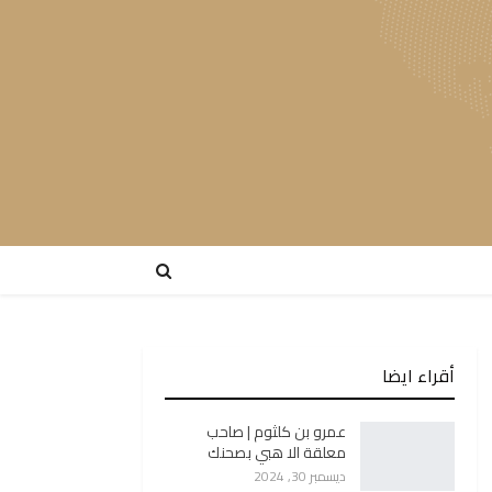
أقراء ايضا
عمرو بن كلثوم | صاحب
معلقة الا هبي بصحنك
ديسمبر 30, 2024