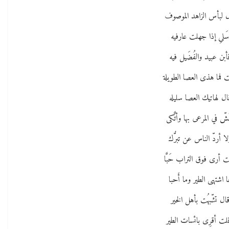
 لبأس الزاهد الموصوف
َلىِ إذا جهلت عارفيه
أبن عبيد والفُضَيل فيه
ت فما هذى العصا الطويلة
ال لهاتيك العصا سليله
ُشّ في المرعى بها وأتَّكى
ا أردّ الناس عن تبرُّك
ت أرى فوق التراب حَبَّا
ما اشتهى الطير وما أَحبا
ال تشّبهُت بأهل الخير
لت أقرِى بائسات الطير