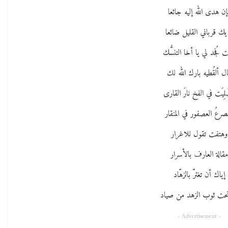
إن هدى الله إليه جائعا
 يك قرباني القليل ضائعا
ت فُجد لي يا أخا التنسُّك
ل ألقُطيه بارك الله لك
لِيَت في الفخ نارَ القارى
صرعُ العصفور في المنقار
وهتفت تقول للاغرار
مقالة العارف بالأسرار
إياك أن تغترّ بالزهّاد
حت ثوب الزهد من صياد
- Advertisement -