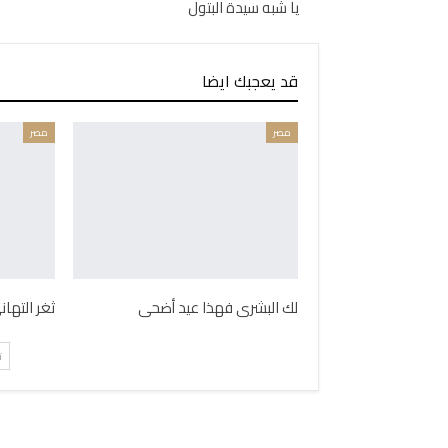
يا شبه سيدة البتول
قد يعجبك ايضا
مصر
مصر
لك البشرى فهذا عيد أضحى
ثغر التها
ت