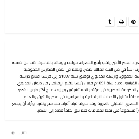
ء العصر الأخير، يلقب بأمير الشعراء، مولده ووفاته بالقاهرة، كتب عن نفسه:
لعرب) نشأ في ظل البيت المالك بمصر، وتعلم في بعض المدارس الحكومية،
وقضى سنتين في قسم الترجمة بمدرسة الحقوق، وارسله الخديوي توفيق سنة 1887م إلى فرنسا، فتابع دراسة
الحقوق في مونبلية، واطلع على الأدب الفرنسي وعاد سنة 1891م فعين رئيساً للقلم الإفرنجي في ديوان الخديوي
 وندب سنة 1896م لتمثيل الحكومة المصرية في مؤتمر المستشرقين بجينيف. عالج أكثر فنون الشعر:
تفع محلقاً فتناول الأحداث الاجتماعية والسياسية في مصر والشرق والعالم
ري التمثيلي بالعربية وقد حاوله قبله أفراد، فنبذهم وتفرد. وأراد أن يجمع
نثراً مسموعاً على نمط المقامات فلم يلق نجاحاً فعاد إلى الشعر.
التالي