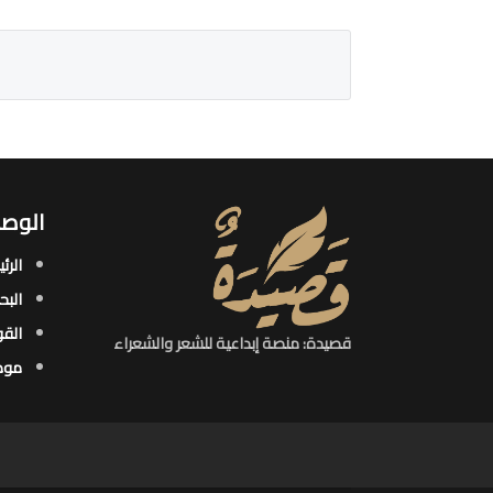
الوصو
الرئ
البح
القو
قصيدة: منصة إبداعية للشعر والشعراء
موض