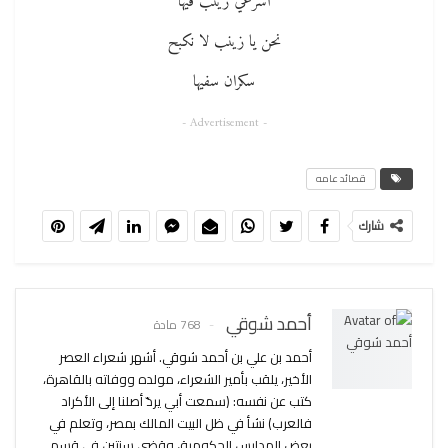
أسرعي زينب فيها
نحن يا زينب لا نكبح
سكران سفيها
- Advertisement -
قصائد عامه
شارك
أحمد شوقي
768 مادة
أحمد بن علي بن أحمد شوقي. أشهر شعراء العصر
الأخير، يلقب بأمير الشعراء، مولده ووفاته بالقاهرة،
كتب عن نفسه: (سمعت أبي يردّ أصلنا إلى الأكراد
فالعرب) نشأ في ظل البيت المالك بمصر، وتعلم في
بعض المدارس الحكومية، وقضى سنتين في قسم