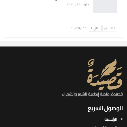
مارس 23, 2024
السابق
التالي
1 من 13٬790
قصيدة: منصة إبداعية للشعر والشعراء
الوصول السريع
الرئيسية