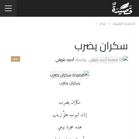
الصفحة الرئيسية
مصر
سكران يضرب
مصر
بواسطة
أحمد شوقي
سكران يضرِب
سكران يضرِب
إذن لنهرب هلمَّ زينب
هذه حجرة نومي