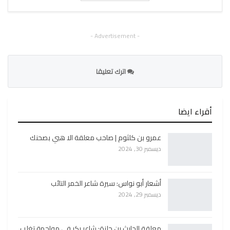
- Advertisement -
اترك تعليقا
أقراء ايضا
عمرو بن كلثوم | صاحب معلقة الا هبي بصحنك
ديسمبر 30, 2024
أشعار أبو نواس: سيرة شاعر الخمر التائب
ديسمبر 29, 2024
معلقة الحارث بن حلزة: شاعر بكر في مواجهة تغلب