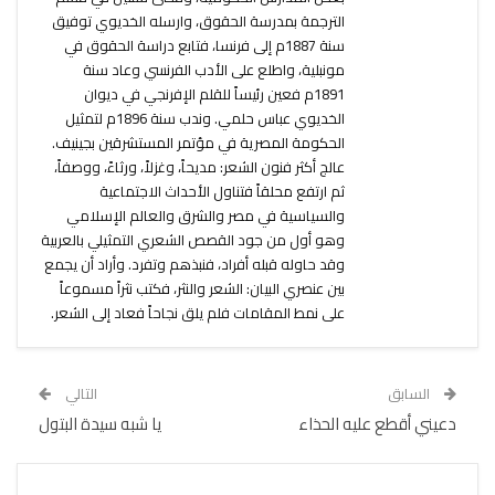
الترجمة بمدرسة الحقوق، وارسله الخديوي توفيق
سنة 1887م إلى فرنسا، فتابع دراسة الحقوق في
مونبلية، واطلع على الأدب الفرنسي وعاد سنة
1891م فعين رئيساً للقلم الإفرنجي في ديوان
الخديوي عباس حلمي. وندب سنة 1896م لتمثيل
الحكومة المصرية في مؤتمر المستشرقين بجينيف.
عالج أكثر فنون الشعر: مديحاً، وغزلاً، ورثاءً، ووصفاً،
ثم ارتفع محلقاً فتناول الأحداث الاجتماعية
والسياسية في مصر والشرق والعالم الإسلامي
وهو أول من جود القصص الشعري التمثيلي بالعربية
وقد حاوله قبله أفراد، فنبذهم وتفرد. وأراد أن يجمع
بين عنصري البيان: الشعر والنثر، فكتب نثراً مسموعاً
على نمط المقامات فلم يلق نجاحاً فعاد إلى الشعر.
السابق
التالي
دعيني أقطع عليه الحذاء
يا شبه سيدة البتول