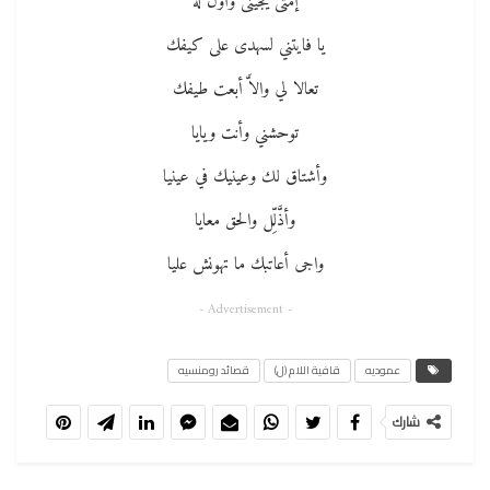
إمتى يجينى وأُول له
يا فايتني لسهدى على كيفك
تعالا لي والاَّ أبعت طيفك
توحشني وأنت ويايا
وأشتاق لك وعينيك في عينيا
وأذَّلِّل والحق معايا
واجى أعاتبك ما تهونش عليا
- Advertisement -
عموديه
قافية اللام (ل)
قصائد رومنسيه
شارك