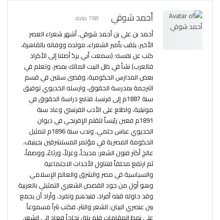
أحمد شوقي
768 مادة
أحمد بن علي بن أحمد شوقي. أشهر شعراء العصر
الأخير، يلقب بأمير الشعراء، مولده ووفاته بالقاهرة،
كتب عن نفسه: (سمعت أبي يردّ أصلنا إلى الأكراد
فالعرب) نشأ في ظل البيت المالك بمصر، وتعلم في
بعض المدارس الحكومية، وقضى سنتين في قسم
الترجمة بمدرسة الحقوق، وارسله الخديوي توفيق
سنة 1887م إلى فرنسا، فتابع دراسة الحقوق في
مونبلية، واطلع على الأدب الفرنسي وعاد سنة
1891م فعين رئيساً للقلم الإفرنجي في ديوان
الخديوي عباس حلمي. وندب سنة 1896م لتمثيل
الحكومة المصرية في مؤتمر المستشرقين بجينيف.
عالج أكثر فنون الشعر: مديحاً، وغزلاً، ورثاءً، ووصفاً،
ثم ارتفع محلقاً فتناول الأحداث الاجتماعية
والسياسية في مصر والشرق والعالم الإسلامي
وهو أول من جود القصص الشعري التمثيلي بالعربية
وقد حاوله قبله أفراد، فنبذهم وتفرد. وأراد أن يجمع
بين عنصري البيان: الشعر والنثر، فكتب نثراً مسموعاً
على نمط المقامات فلم يلق نجاحاً فعاد إلى الشعر.