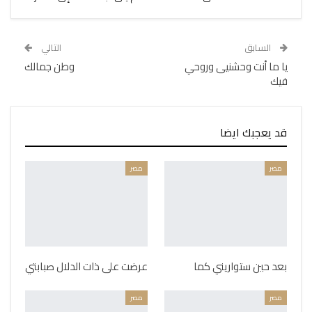
السابق
التالي
يا ما أنت وحشنيى وروحي
وطن جمالك
فيك
قد يعجبك ايضا
مصر
مصر
بعد حين ستواريني كما
عرضت على ذات الدلال صبابتي
مصر
مصر