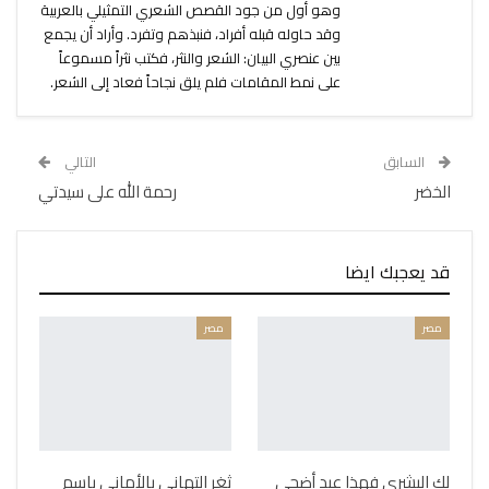
وهو أول من جود القصص الشعري التمثيلي بالعربية
وقد حاوله قبله أفراد، فنبذهم وتفرد. وأراد أن يجمع
بين عنصري البيان: الشعر والنثر، فكتب نثراً مسموعاً
على نمط المقامات فلم يلق نجاحاً فعاد إلى الشعر.
السابق
التالي
الخضر
رحمة الله على سيدتي
قد يعجبك ايضا
مصر
مصر
لك البشرى فهذا عيد أضحى
ثغر التهاني بالأماني باسم