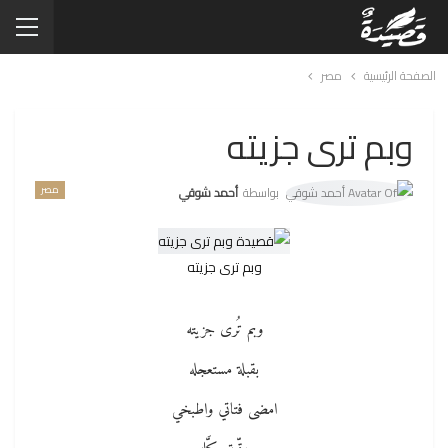
الصفحة الرئيسية
مصر
وبم ترى جزيته
مصر
بواسطة
أحمد شوقي
وبم ترى جزيته
وبم تُرى جزيته
بقبلة مستعجله
امضى فتاتي واطبخي