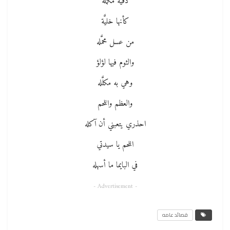
دقّية مكمَّله
كأنها خليَّة
من عسل محمَّله
والثوم فيها لؤلؤ
وهي به مكلَّله
والعظم واللحم
احذري يتعبني أن آكله
اللحم يا سيدتي
في البايما ما أسهله
- Advertisement -
قصائد عامه