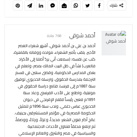
شارك
أحمد شوقي
768 مادة
أحمد بن علي بن أحمد شوقي. أشهر شعراء العصر
الأخير، يلقب بأمير الشعراء، مولده ووفاته بالقاهرة،
كتب عن نفسه: (سمعت أبي يردّ أصلنا إلى الأكراد
فالعرب) نشأ في ظل البيت المالك بمصر، وتعلم في
بعض المدارس الحكومية، وقضى سنتين في قسم
الترجمة بمدرسة الحقوق، وارسله الخديوي توفيق
سنة 1887م إلى فرنسا، فتابع دراسة الحقوق في
مونبلية، واطلع على الأدب الفرنسي وعاد سنة
1891م فعين رئيساً للقلم الإفرنجي في ديوان
الخديوي عباس حلمي. وندب سنة 1896م لتمثيل
الحكومة المصرية في مؤتمر المستشرقين بجينيف.
عالج أكثر فنون الشعر: مديحاً، وغزلاً، ورثاءً، ووصفاً،
ثم ارتفع محلقاً فتناول الأحداث الاجتماعية
والسياسية في مصر والشرق والعالم الإسلامي