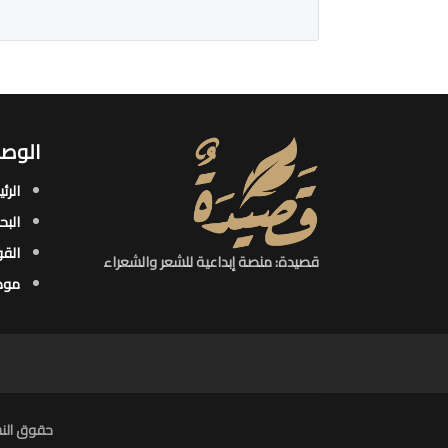
الوصو
الرئ
البح
القو
قصيدة: منصة إبداعية للشعر والشعراء
موض
حقوق النش