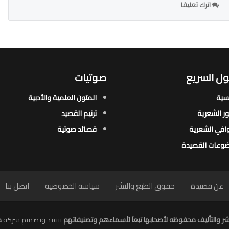
اترك تعليقا
ل السريع
صوتيات
يسية
المتون العلمية والأدبية
ور الشعرية​
ترنيم القصيد
افي الشعرية​
قصائد صوتية
وعات القصيدة​
عن قصيدة
حقوق الطبع والنشر
سياسة الخصوصية
اتصل بنا
ر والتأليف محفوظه لأصحابها تبعاَ لأسماءهم وتصنيفاتهم
تنفيذ وتصميم شركة
م