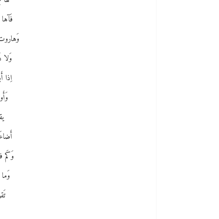
لَها
فَآها 
وَهاروت 
وَلا ذ
اِذا أ
وَأَ
يق
أَضاعَ
وَكَم 
وَما 
تَق