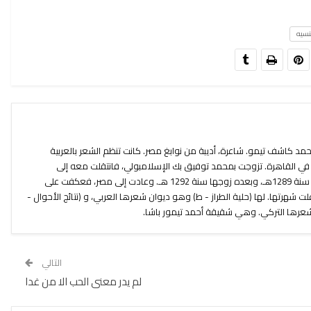
نسيه
د كاشف تيمو. شاعرة، أديبة من نوابغ مصر. كانت تنظم الشعر بالعربية
 في القاهرة. تزوجت بمحمد توفيق بك الإسلامبولي، فانتقلت معه إلى
الآستانة سنة 1271هـ. وتوفي والدها سنة 1289هـ، وبعده زوجها سنة 1292 هـ. وعادت إلى مصر، فعكفت على
شهرتها. لها (حلية الطراز - ط) وهو ديوان شعرها العربي، و (نتائج الأحوال -
شعرها التركي. وهي شقيقة أحمد تيمور باشا.
التالي
لم يدر معنى الحب الا من غدا