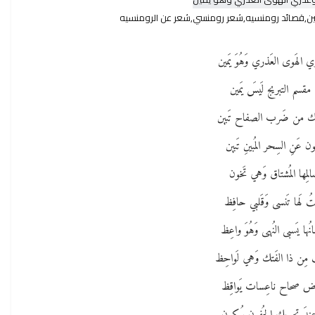
ن,قصائد رومنسيه,شعر رومنسي,شعر عن الرومنسيه
ي الهَوى العَذري وَهُوَ يَمين
هِ مقسم التبريج لَيسَ يَمين
تك من ضَرب الصفاح تَبين
ن عَنِ السِحر المُبينِ تَبين
سالِمها المُشتاق وَهي تَخون
بتُ لَها تَنسى وَقَلبي حافِظ
سانُها يَسبى النُهى وَهُوَ واعِظ
بُ مِن ذا الفَتك وَهي لَواحِظ
 صحاح ناعِسات يَواقِظ