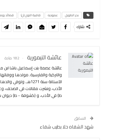
بحر الطويل
عموديه
قافية النون (ن)
قصائد روم
شارك
عائشة التيمورية
182 مادة
عائشة عصمة بنت إسماعيل باشا ابن محم
والتركية والفارسية. مولدها ووفاتها
الأدب، ونشرت مقالات في الصحف، وعلت 
ط) في الأدب، و (كشوفة - ط) ديوان 
السابق
شهد الشفاه حلا بطيب شفاء