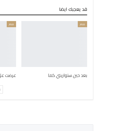
قد يعجبك ايضا
مصر
مصر
بعد حين ستواريني كما
عرضت على 
ت