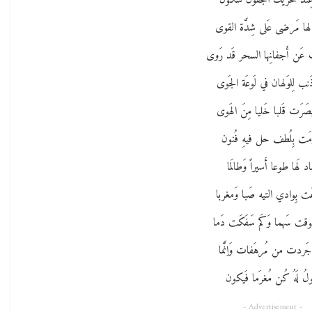
 عِندَ تحريك الجُفون سُكون
لها مَرضى عَلى شِدَّة القوى
عَن أَجفانِها السحر قَد رَوى
َنب لِلوَلهان في لَوعَة الجَوى
َبصَرَت قَلبا خَليا مِنَ الهَوى
ومَت بِلُطف حل فيهِ فُنون
اد لَها طوعا أَسيراً وَطالَما
ت بِوادي التيه صَبا وَمغربا
فوقت سَهما وَكَم سَفَكَت دَما
جَردت من مُرهَفات وَاِنَّما
ولُ لَهُ كُن مُغرَما فَيكون
- Advertisement -