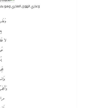
وعذري الهوى العذري وهو يمي
وَعَذر
بِ
لا فَ
عُيو
يُ
عَجِ
وَاِن
وَأَعجَ
مراض