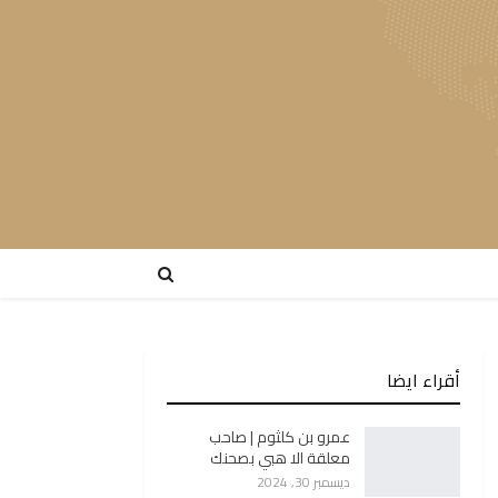
أقراء ايضا
عمرو بن كلثوم | صاحب
معلقة الا هبي بصحنك
ديسمبر 30, 2024