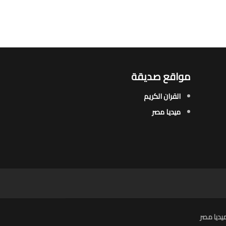
مواقع صديقة
القران الكريم
ميديا مصر
يديا مصر