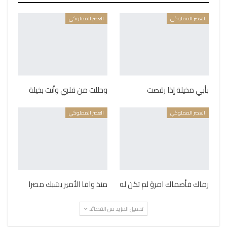
العصر المملوكي
العصر المملوكي
بأبي مخيلة إذا رقصت
وحللت من قلبي وأنت بخيلة
العصر المملوكي
العصر المملوكي
رماك فأصماك امرؤ لم تكن له
منذ وافا الأمير يشبك مصرا
تحميل المزيد من القصائد