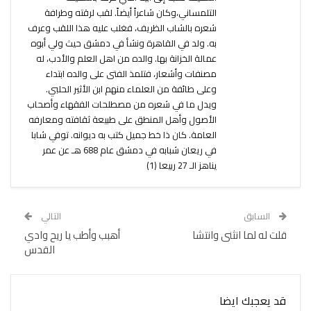
التلمساني،وكان شاعراً أيضاً. لقب لرقته وطرافة
شعره بالشاب الظريف، فغلب عليه هذا اللقب وعرف
به. ولد في القاهرة ونشأ في دمشق حيث ولي أبوه
عمالة الخزانة بها. والده من اهل العلم والأدب، له
مصنفات وأشعار، فتلمذ الفتى على والده ابتداء
وعلى طائفة من العلماء منهم ابن الأثير الحلبي.
ويدل ما في شعره من مصطلحات الفقهاء وأصحاب
الأصول وأهل المنطق على طبيعة ثقافته ومعارفه
العامة. كان ذا خط جميل كتب به ديوانه. توفي شابا
في ريعان شبابه في دمشق عام 688 هـ عن عمر
يناهز الـ 27 ربيعا (1)
السابق
التالي
قلت له لما انثنى وانتشا
أهبب وأطب يا ريح وادي
القدس
قد يعجبك ايضا