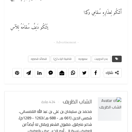
أَشْكُو لِعذَارِهِ سُقامِي وكذا
يَشْكُو دَنِفٌ سُقامَهُ لِلآسِ
- Advertisement -
بحر الدوبيت
عموديه
قافية الياء (ي)
قصائد قصيره
شارك
الشاب الظريف
424 مادة
محمد بن سليمان بن علي بن عبد الله التلمساني،
شمس الدين (661 هـ - 688 هـ/1263 - 1289م)،
شاعر مترقق، مقبول الشعر ويقال له أيضاً ابن
العفيف نسبة إلى أبيه الذي عرف بالعفيف