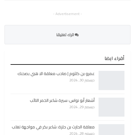
- Advertisement -
اترك تعليقا
أقراء ايضا
عمرو بن كلثوم | صاحب معلقة الا هبي بصحنك
ديسمبر 30, 2024
أشعار أبو نواس: سيرة شاعر الخمر التائب
ديسمبر 29, 2024
معلقة الحارث بن حلزة: شاعر بكر في مواجهة تغلب
ديسمبر 28, 2024