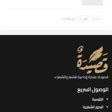
السابق
التالي
1 من 13٬790
قصيدة: منصة إبداعية للشعر والشعراء
الوصول السريع
الرئيسية
البحور الشعرية​