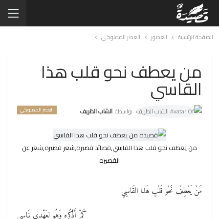
الصفحة الرئيسية
العصور
العصر المملوكي
من يعطف نحو قلب هذا
القاسي
العصر المملوكي
بواسطة
الشاب الظريف
من يعطف نحو قلب هذا القاسي,قصائد قصيره,شعر قصيره,شعر عن
القصيره
مَنْ يَعْطِفْ نَحْو قَلْبِ هَذا القَاسِي
كَمْ أَذْكُره وَهُو لِعَهْدِي نَاسِي