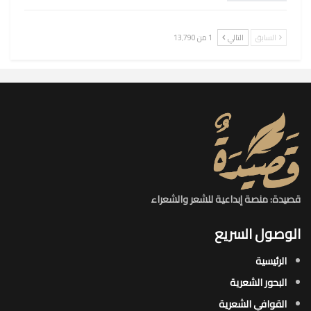
السابق
التالي
1 من 13٬790
قصيدة: منصة إبداعية للشعر والشعراء
الوصول السريع
الرئيسية
البحور الشعرية​
القوافي الشعرية​