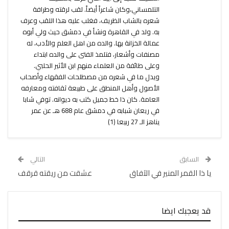
التلمساني،وكان شاعراً أيضاً. لقب لرقته وطرافة
شعره بالشاب الظريف، فغلب عليه هذا اللقب وعرف
به. ولد في القاهرة ونشأ في دمشق حيث ولي أبوه
عمالة الخزانة بها. والده من اهل العلم والأدب، له
مصنفات وأشعار، فتلمذ الفتى على والده ابتداء
وعلى طائفة من العلماء منهم ابن الأثير الحلبي.
ويدل ما في شعره من مصطلحات الفقهاء وأصحاب
الأصول وأهل المنطق على طبيعة ثقافته ومعارفه
العامة. كان ذا خط جميل كتب به ديوانه. توفي شابا
في ريعان شبابه في دمشق عام 688 هـ عن عمر
يناهز الـ 27 ربيعا (1)
السابق
التالي
يا ذا القمر المنير في الآفاق
عشقت من ريقته قرقف
قد يعجبك ايضا