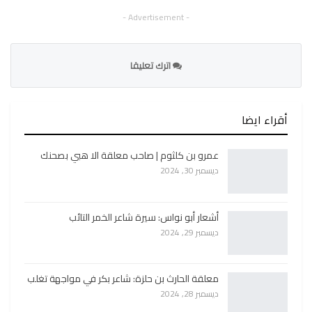
- Advertisement -
اترك تعليقا
أقراء ايضا
عمرو بن كلثوم | صاحب معلقة الا هبي بصحنك
ديسمبر 30, 2024
أشعار أبو نواس: سيرة شاعر الخمر التائب
ديسمبر 29, 2024
معلقة الحارث بن حلزة: شاعر بكر في مواجهة تغلب
ديسمبر 28, 2024