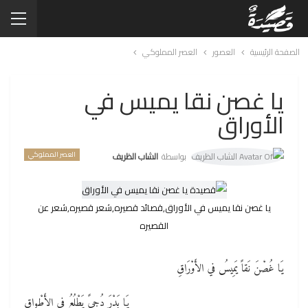
الصفحة الرئيسية
العصور
العصر المملوكي
يا غصن نقا يميس في
الأوراق
العصر المملوكي
بواسطة
الشاب الظريف
يا غصن نقا يميس في الأوراق,قصائد قصيره,شعر قصيره,شعر عن
القصيره
يَا غُصْنَ نَقاً يَمِيسُ في الأَوْرَاقِ
يَا بَدْرَ دُجىً يَطْلُعُ في الأَطْواقِ