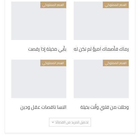
العصر المملوكي
العصر المملوكي
رماك فأصماك امرؤ لم تكن له
بأبي مخيلة إذا رقصت
العصر المملوكي
العصر المملوكي
وحللت من قلبي وأنت بخيلة
النسا ناقصات عقل ودين
تحميل المزيد من القصائد