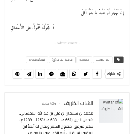
إِنْ تَهْجُر أَوْ تَصُدّ يا بَدْرٌ أفلْ
ذَا هَجْرُكَ مَحْمُولٌ على الأَحْداقِ
- Advertisement -
بحر الدوبيت
عموديه
قافية القاف (ق)
قصائد قصيره
شارك
الشاب الظريف
424 مادة
محمد بن سليمان بن علي بن عبد الله التلمساني،
شمس الدين (661 هـ - 688 هـ/1263 - 1289م)،
شاعر مترقق، مقبول الشعر ويقال له أيضاً ابن
العفيف نسبة إلى أبيه الذي عرف بالعفيف