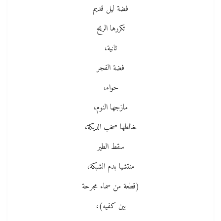
فضة ليل قديم
تكررها الريح
ثانية،
فضة الفجر
حواء،
مازجها النوم،
خالطها صخب الديكة،
سقط الطير
منتشيا بدم الشبكة،
(قطعة من سماء مجرحة
بين كفيه)،