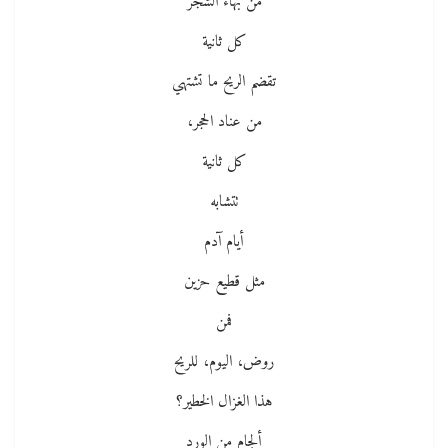
من بهاء الشجر
كل ثانية
تقضم الريح ما تشتهي
من عناد الحجر،
كل ثانية
تتشابه
أيام آدم
مثل قطيع حزين
فمن
روض، اليوم، للريح
هذا الغزال الخطير؟
ألجام من الورد