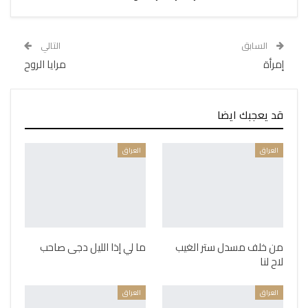
السابق
التالي
إمرأة
مرايا الروح
قد يعجبك ايضا
العراق
العراق
من خلف مسدل ستر الغيب
ما لي إذا الليل دجى صاحب
لاح لنا
العراق
العراق