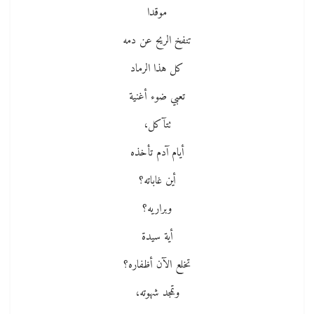
موقدا
تنفخ الريح عن دمه
كل هذا الرماد
تعبي ضوء أغنية
تتآكل،
أيام آدم تأخذه
أين غاباته؟
وبراريه؟
أية سيدة
تخلع الآن أظفاره؟
وتمجد شهوته،