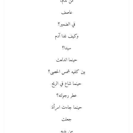
من ندم،
عاصف
في الضمير؟
وكيف غدا آدم
سيدا؟
حينما اندلعت
بين كفيه شمس الحصى؟
حينما شاع في الريح
عطر رجولته؟
حينما جاءت امرأة:
جعلت
من يديه