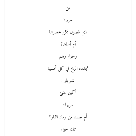
من
حرير؟
ذي فصول تكرر خضرتها
أم أساها؟
وحواء وهم
تجدده الريح في كل أمسية
شهريار !
أكمين يضئ
سريرك
أم جسد من رماد الثمار؟
تلك حواء