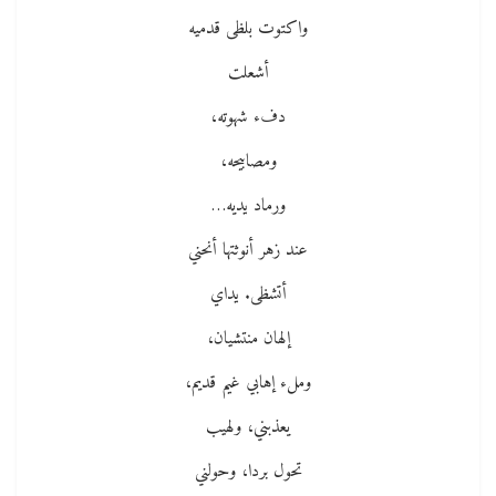
واكتوت بلظى قدميه
أشعلت
دفء شهوته،
ومصابيحه،
ورماد يديه…
عند زهر أنوثتها أنحني
أتشظى. يداي
إلهان منتشيان،
وملء إهابي غيم قديم،
يعذبني، ولهيب
تحول بردا، وحولني