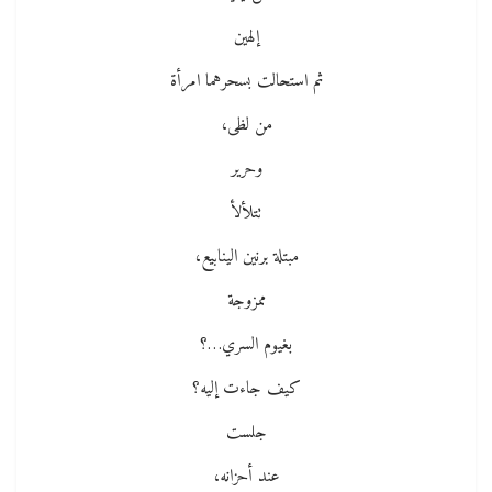
إلهين
ثم استحالت بسحرهما امرأة
من لظى،
وحرير
تتلألأ
مبتلة برنين الينابيع،
ممزوجة
بغيوم السري…؟
كيف جاءت إليه؟
جلست
عند أحزانه،