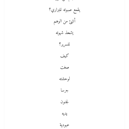
يقمع صبوته للبراري؟
أشئ من الوهم
يشحذ شهوته
للسرير؟
كيف
صغت
لوحشته
جرسا
لجنون
يديه
عبودية