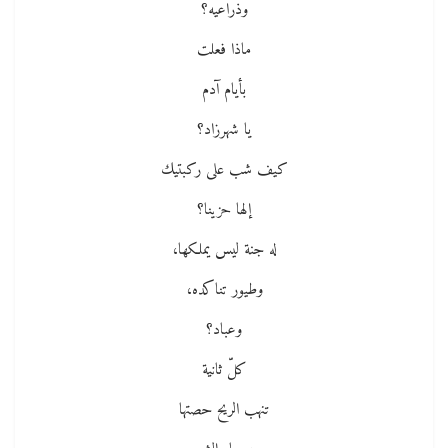
وذراعيه؟
ماذا فعلت
بأيام آدم
يا شهرزاد؟
كيف شب على ركبتيك
إلها حزينا؟
له جنة ليس يملكها،
وطيور تناكده،
وعباد؟
كلّ ثانية
تنهب الريح حصتها