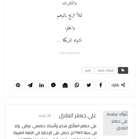
وانتشرت
تملأ الريح بالوهم
والحلم،
نشوته المربكة …
- Advertisement -
قصائد عامه
نثريه
شارك
علي جعفر العلاق
28 مادة
علي جعفر العلّاق شاعر وأستاذ جامعي عراقي. ولد
في سنة 1945م. حصل على الإجازة في اللغة العربية