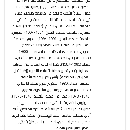
من الجامعة المستنصرية في بغداد عام 1973 ثم
الدكتوراه من جامعة إكستر في بريطانيا عام 1983.
عمل استاذاً للأدب والنقد في جامعة صنعاء. عمل
في عدة جامعات: أستاذ الأدب الحديث والنقد في
جامعة الإمارات، العين، إ. ع. م. (1997-2015). أستاذ
مشارك، جامعة صنعاء، اليمن (1994-1997). مدرس،
جامعة صنعاء، اليمن (1991-1994). مدرس جامعة
المستنصرية، كلية الآداب، بغداد (1990-1991).
مدرس، جامعة بغداد، كلية الآداب، بغداد (1988-
1989). مدرس، الجامعة المستنصرية، كلية الآداب،
بغداد (1985-1987). كما ان لدية العديد من الخبرات
العملية: رئيس تحرير مجلة الأقلام الأدبية (إضافة إلى
العمل في الجامعة). رئيس تحرير مجلة الثقافة
الأجنبية، بغداد، 1980. سكرتير تحرير مجلة الأقلام،
1979. مدير المسارح والفنون الشعبية، العراق
(1976- 1978). محرر في مجلة الأقلام (1970-1975).
الدواوين الشعرية : لا شيء يحدث.. لا أحد يجيء
وطن لطيور الماء. شجر العائلة. فاكهة الماضي. أيام
آدم. ممالك ضائعة. سيد الوحشتين. هكذا قلت للريح.
ذاهبٌ لاصطياد الندى. نداء البدايات. وطنٌ يتهجّى
المطر. طائرٌ يتعثّرُ بالضوء.