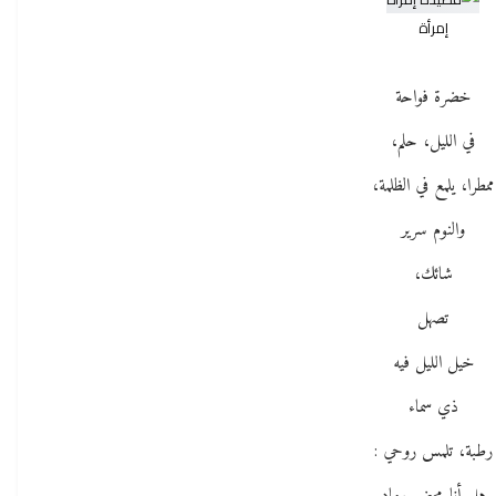
إمرأة
خضرة فواحة
في الليل، حلم،
ممطرا، يلمع في الظلمة،
والنوم سرير
شائك،
تصهل
خيل الليل فيه
ذي سماء
رطبة، تلمس روحي :