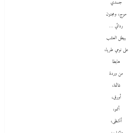
جسدي
موج، ومجنون
ردائي …
يهطل العشب
على نومي طريا،
هابطا
من وردة
غائمة،
أورق،
أنمو،
أتشظى،