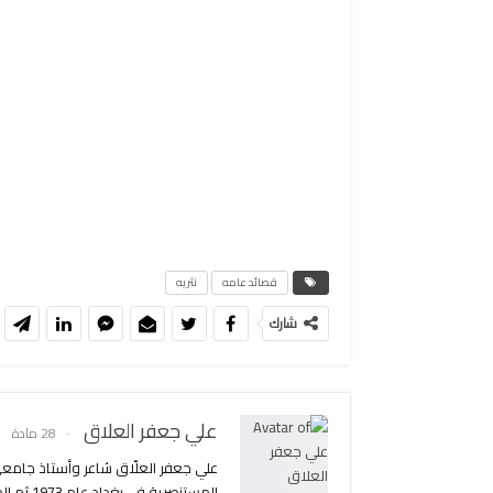
قصائد عامه
نثريه
شارك
علي جعفر العلاق
28 مادة