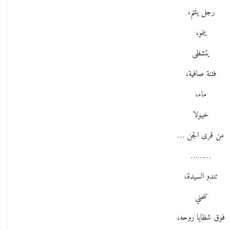
رجل يلتم،
ينمو،
يتشظى
فتنة صافية،
ماء،
خيولا
من قرى الجن …
………
تندو السيدة،
تنحني
فوق شظايا روحه،