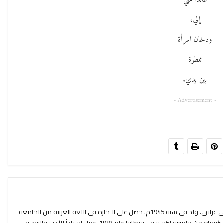
عائدا مني
إلي،
ودخان امرأة
ممطرة
بين يدي.
- Advertisement -
علي جعفر العلّاق شاعر وأستاذ جامعي عراقي. ولد في سنة 1945م. حصل على الإجازة في اللغة العربية من الجامعة
المستنصرية في بغداد عام 1973 ثم الدكتوراه من جامعة إكستر في بريطانيا عام 1983. عمل استاذاً للأدب والنقد في