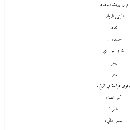
وإلى وردتها/موقدها
المبتهل الريان،
تدعو
جسده ….
يتنامى جسدي
يبتل
ينمو،
قرى فواحة في الريح،
تنمو غضة،
وامرأة
تلمس مائي،