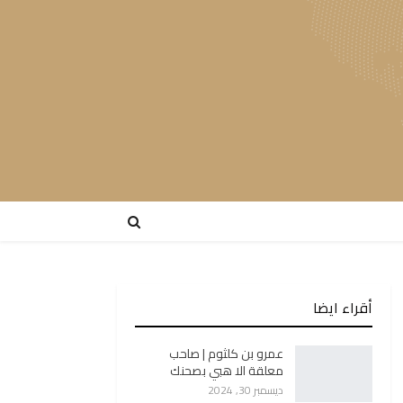
أقراء ايضا
عمرو بن كلثوم | صاحب
معلقة الا هبي بصحنك
ديسمبر 30, 2024