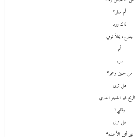
هل أنا محض رماد
أم مطر؟
ذاك ورد
جارح، يملأ نومي
أم
سرير
من حنين وحجر؟
هل ترى
 الريح غير الشجر العاري
وقلبي؟
هل ترى
غير أنين الأعمدة؟