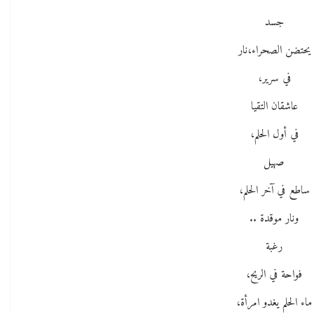
جسد
يحتضن الصحراء،نار
في سرير،
عاشقان التقيا
في أول الحلم،
صهيل
ساطع في آخر الحلم،
ونار موقدة ..
رغبة
فواحة في الريح،
ماء الحلم يغدو امرأة،