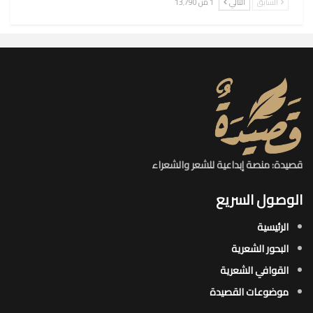
السابق
التالي
1 من 13٬790
قصيدة: منصة إبداعية للشعر والشعراء
الوصول السريع
الرئيسية
البحور الشعرية​
القوافي الشعرية​
موضوعات القصيدة​