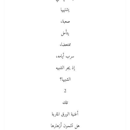
يشتهيها
صعبة،
يتأمل
ممتعضا،
سرب أيامه،
إذ يجر الشبيه
الشبيها؟
2
تلك
أغنية الورق المتربة
هل تشمون أزهارها