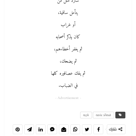
شارد مثل من
يتأمل ساقية،
أو غراب
كان يذكر أصحابه
ثم يغفر أخطاءهم،
ثم يضحك،
ثم يفك عصافيره كلها
في الضباب.
- Advertisement -
قصائد عامه
نثريه
شارك