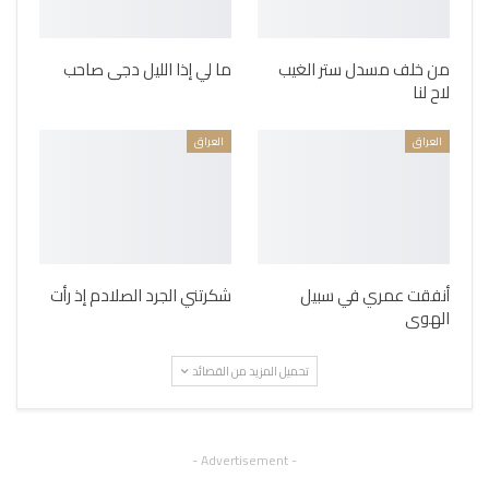
من خلف مسدل ستر الغيب
ما لي إذا الليل دجى صاحب
لاح لنا
العراق
العراق
أنفقت عمري في سبيل
شكرتني الجرد الصلادم إذ رأت
الهوى
تحميل المزيد من القصائد
- Advertisement -