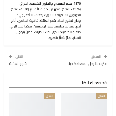
1979. مدير المسارح والفنون الشعبية، العراق
(1976- 1978). محرر في مجلة الأقلام (1970-1975).
الدواوين الشعرية : لا شيء يحدث.. لا أحد يجيء
وطن لطيور الماء. شجر العائلة. فاكهة الماضي. أيام
آدم. ممالك ضائعة. سيد الوحشتين. هكذا قلت للريح.
ذاهبٌ لاصطياد الندى. نداء البدايات. وطنٌ يتهجّى
المطر. طائرٌ يتعثّرُ بالضوء.
السابق
التالي
عثرت بنا رجل السعادة حينا
شجر العائلة
قد يعجبك ايضا
العراق
العراق