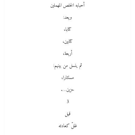
أحبابه الخلص المهملين
ويعد:
كتابا،
كتابين،
أربعة،
ثم ينسل من بينهم:
مستثارا،
حزين….
3
قيل
ظلّ كعادته