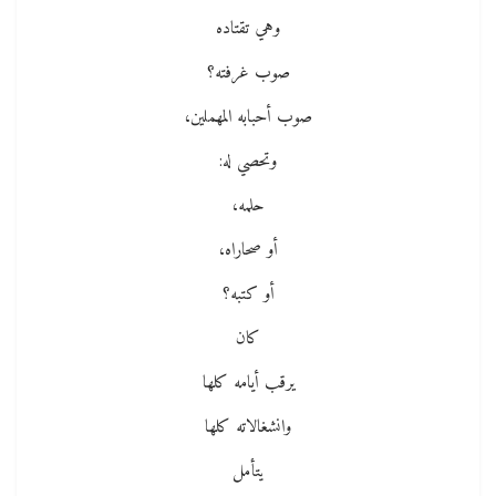
وهي تقتاده
صوب غرفته؟
صوب أحبابه المهملين،
وتحصي له:
حلمه،
أو صحاراه،
أو كتبه؟
كان
يرقب أيامه كلها
وانشغالاته كلها
يتأمل