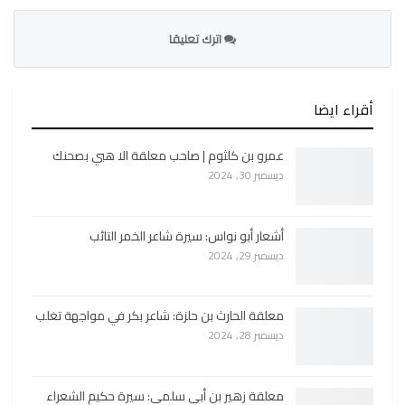
اترك تعليقا
أقراء ايضا
عمرو بن كلثوم | صاحب معلقة الا هبي بصحنك
ديسمبر 30, 2024
أشعار أبو نواس: سيرة شاعر الخمر التائب
ديسمبر 29, 2024
معلقة الحارث بن حلزة: شاعر بكر في مواجهة تغلب
ديسمبر 28, 2024
معلقة زهير بن أبي سلمى: سيرة حكيم الشعراء