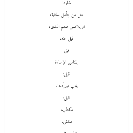
شاردا
مثل من يتأمل ساقية،
او يلامس طعم الندى،
قيل عنه،
فتى
يتناسى الإساءة
قيل:
يحب تصيّدها،
قيل:
مكتئب،
منتش،