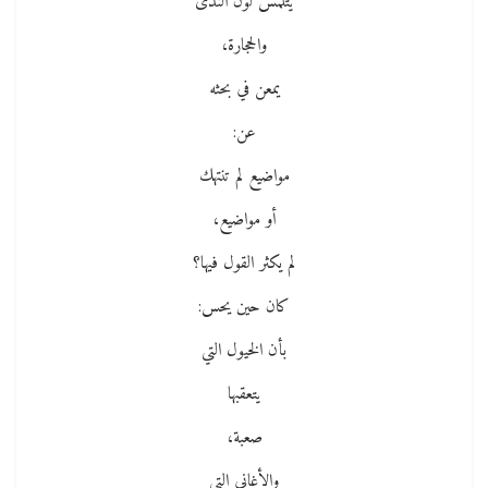
يتلمس لون الندى
والحجارة،
يمعن في بحثه
عن:
مواضيع لم تنتهك
أو مواضيع،
لم يكثر القول فيها؟
كان حين يحس:
بأن الخيول التي
يتعقبها
صعبة،
والأغاني التي