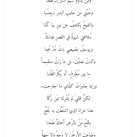
ومَنْ يُدَوِّمُ سَهمَ النارِ إنْ طَعَنا
وجُبّتي من حليبِ البدرِ نَرجِسُها
والشيخُ يكشفُ عن نورٍ بها كَمَنا
سُلافتي شهوةٌ في القصرِ ظامئةٌ
ويوسفٌ بقميصي باتَ مُذْ سُجِنا
وكنتُ ضدّين، بل ما زلتُ منقسِماً
ما بين مُعْتَرفٍ أو يُنْكِرُ الظُنَنا
وربما جاوزتْ كفّاي ما اجترحت..
لكنَّ قلبيَ لم يُشْرِك بمَن رَكَنَا
هذا عزاءُ الذي اشتَطَّت به لُجَجٌ
وقمحُ مَنْ بالرّحى أحمالَهُ طَحَنا
وضاعتِ الأرضُ لا وَجهٌ ولا جِهةٌ