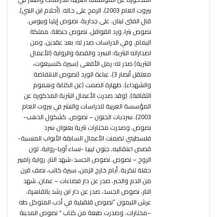
بيروت العام 2003). الرمح على حاله. (أحلام ابن النبي).
قال الفتى لبنان. على جدارية. نصوص إيليا ويبوس.
نصوص بترا، ورد القوافل. نصوص حنظلة. مملكة
اليمام. وفي الدراسات صدر له: بعد عقدين. ومن
اصداراته النثرية: السرد والقصة والرواية (الأعمال
النثرية) صدر له: رمل الأفعى (سيرة كتسيعوت،
معتقل أنصار 3). عباءة الورد (نصوص الانتفاضة
والشهداء). طهارة الصمت (عن الكتابة وهموم
الثقافة). (وقد صدرت الأعمال النثرية المذكورة عن
المؤسسة العربية للدراسات والنشر في بيروت العام
2003). سرديات الجنون – نصوص. كشكول الذهب-
نصوص. وصدرت مختارات نثرية بعنوان سرد
فلسطيني تضمنت الأعمال السابقة الأبواب المنسية-
قصص اعتقاليه. جنون ليبيا -نساء أويا-رواية. لون
الروح – نصوص. نصوص الجسد-شهد النار. رواية رامبير
حفلة تنكرية. أيام خارج الزمن، سيرة كاتب، نصف قرن
من الدم والحبر. صدر عن دار فضاءات – عمان. شهد
النار، نصوص الجسد، صدر عن دار ابن رشد بالقاهرة.
عرش الليمون “نصوص قلقيلية في أدب المتوكل طه
–مختارات. وصدرت طبعة من كتاب " نصوص المدينة