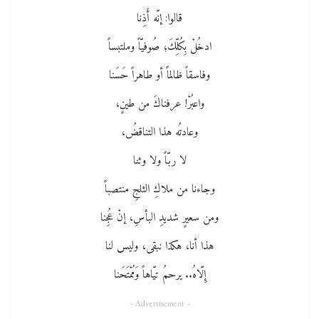
قالوا: إنّه أَذِنا
ادخُلْ بِكُلِّكَ؛ صُوفيّاً وملتبساً
وفاسقاً ظالماً أو طاهراً حَسَنا
واعبُرْ! عرفناكَ من طينٍ،
وعادتُه هذا التناقضُ،
لا ربّاً ولا وثنا
وجاءنا من ملاكِ الثلجِ منتصباً
ومن سعيرٍ شديدِ البأسِ، إنْ عُجِنا
هذا أنا، هكذا نبقى، وليس لنا
إِلّاهُ.. يرحمُ تيّاهاً وَمُمْتَحَنا
- Advertisement -