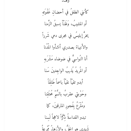
وَهُنا.
كأنني الطفلُ في أحضانِ غَفْوَتهِ
أو المشيبُ، وَظَنّاً يسبقُ الزَّمنا
يخرُّ إبليسُ في مجرى دمي شَرراً
والأنبياءُ بصدري أنشأوا المُدُنا
أنا النُواسيُّ في ضوضاءِ مَشْرَبهِ
أو المُريدُ يُذيبُ الواجِدينَ سَنا
أبدو تقيّاً نقيّاً باسماً طَلِقَاً
وحَوْبتي عقربٌ بالسُّمِّ مُحتَقِنا
ومُتْرَعٌ بِفُجورِ المارقينَ، كما
تبدو القداسةُ ذِكْراً لاهِجاً لَسِنا
شَهدي هو الخَلُّ، والأزهارُ مُمْرِعةٌ