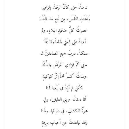
ندمتُ حتى كأنّ الوقتَ يذبحني
وَهَدَّتِ النَّفسُ، مِن لَومٍ لها، البَدَنا
عصرتُ كلَّ عناقيدِ البلادِ، ولم
أتركْ على ذِمّتي شَاماً ولا يَمَنَا
سلكتُ دربَ جميعِ الصاعدينَ له
حتى أتَمَّ فؤادي الفَرْضَ والسُّنَنَا
وعدتُ أكسرُ نجماً إثْرَ كوكبةٍ
كأنني لم أزِدْ في بَيْعها ثَمنا
أنا دخانُ حريقِ العابثين، ولي
مجرَّةُ الكشفِ، في عليائها، وطَنا
وقد تباعدتُ عن أحبابِ بارِقةٍ