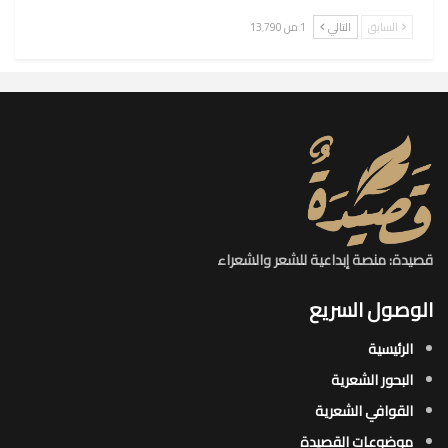
السابق
التالي
1 من 13٬790
قصيدة: منصة إبداعية للشعر والشعراء
الوصول السريع
الرئيسية
البحور الشعرية​
القوافي الشعرية​
موضوعات القصيدة​