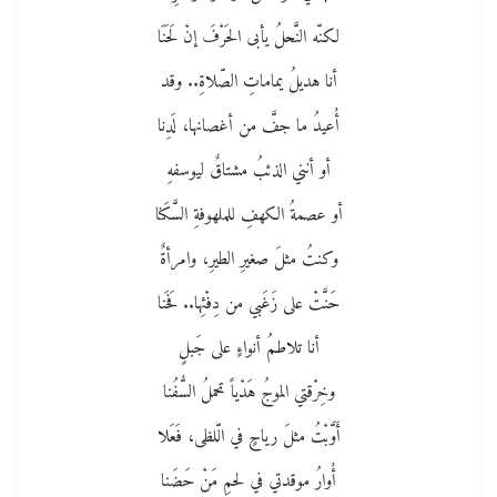
لكنّه النَّحلُ يأبى الحَرْفَ إنْ لَحَنَا
أنا هديلُ يماماتِ الصّلاةِ.. وقد
أُعيدُ ما جفَّ من أغصانها، لَدِنا
أو أنني الذئبُ مشتاقٌ ليوسفهِ
أو عصمةُ الكهفِ للملهوفةِ السَّكَنا
وكنتُ مثلَ صغيرِ الطيرِ، وامرأةٌ
حَنَّتْ على زَغَبي من دِفْئِها.. فَحَنا
أنا تلاطمُ أنواءٍ على جَبلٍ
وخِرْقتي الموجُ هَدْياً تحملُ السُّفُنا
أَوَّبْتُ مثلَ رياحٍ في الّلظى، فَعَلا
أُوارُ موقدتي في لحمِ مَنْ حَضَنا