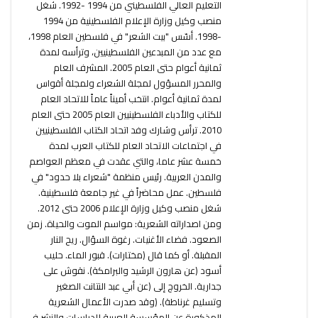
التعليم العالي الفلسطيني من 1994 -1992. شغل
منصب وكيل وزارة الإعلام الفلسطينية من 1994
-1998. أسّس "بيت الشعر" في فلسطين العام 1998،
مع عدد من المبدعين الفلسطينيين، وترأسه لمدة
ثمانية أعوام حتى العام 2005. المشرف العام
والمحرر المسؤول لمجلة الشعراء ولمجلة أقواس
لمدة ثمانية أعوام. انتخب أميناً عاماً للاتحاد العام
للكتاب والأدباء الفلسطينيين العام 2005 حتى العام
2010. ترأس وشارك وفد اتحاد الكتاب الفلسطينيين
في اجتماعات الاتحاد العام للكتاب العرب لمدة
خمسة عشر عاما، والتي عقدت في معظم العواصم
والمدن العربية. رئيس منظمة "شعراء بلا حدود" في
فلسطين. عمل محاضراً في غير جامعة فلسطينية.
شغل منصب وكيل وزارة الإعلام 2006 حتى 2012.
ومن اصداراته الشعرية: مواسم الموت والحياة. زمن
الصعود. فضاء الأغنيات. رغوة السؤال. ريح النار
المقبلة. أو كما قال (مختارات). قبور الماء. حليب
أسود (عن هارون الرشيد والبرامكة). نقوش على
جدارية. الخروج إلى (عن أبي عبد النتانت الصغير
وتسليم غرناطة). (وقد صدرت الأعمال الشعرية
المذكورة عن المؤسسة العربية للدراسات والنشر في