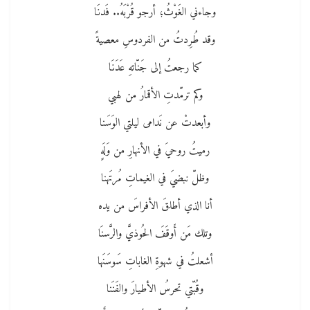
وجاءني الغَوْثُ؛ أرجو قُرْبَهُ.. فَدنَا
وقد طُرِدتُ من الفردوسِ معصيةً
كما رجعتُ إلى جَنّاتهِ عَدَنَا
وكم ترمّدتِ الأقمارُ من لهبي
وأبعدتْ عن نَدامى ليلتي الوَسَنا
رميتُ روحيَ في الأنهارِ من وَلَهٍ
وظلّ نبضيَ في الغيماتِ مُرتَهنا
أنا الذي أطلقَ الأفراسَ من يده
وتلك مَن أَوقَفَ الحُوذيَّ والرَّسنَا
أشعلتُ في شهوةِ الغاباتِ سَوسَنَها
وقُبّتي تحرسُ الأطيارَ والفَنَنا