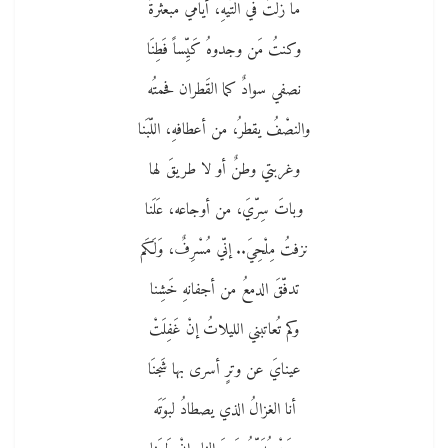
ما زلتُ في التّيهِ، أيامي مبعثرةٌ
وكنتُ مَن وجدوهُ كَيِّساً فَطِنَا
نصفي سوادٌ كما القَطران فحمتُه
والنصْفُ يقطرُ، من أعطافهِ، اللّبَنا
وغربتي وطنٌ أو لا طريقَ لها
وباتَ سِرّيَ، من أوجاعه، عَلَنا
نزفتُ مِلْحِيَ.. إنّي مُسْرِفٌ، وَلَكَم
تدفّقَ الدمعُ من أجفانهِ خَشِنا
وكم تُعاتبني الليلاتُ إنْ غَفِلَتْ
عينايَ عن وترٍ أسرى بها شَجنَا
أنا الغزالُ الذي يصطادُ لبوَتَه