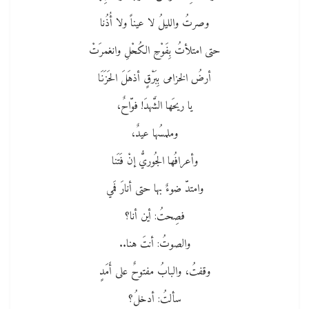
وصرتُ والليلُ لا عيناً ولا أُذُنا
حتى امتلأتُ بِفَوْحِ الكُحْلِ وانغمرَتْ
أرضُ الخزامى بِبَرْقٍ أذهَلَ الحَزَنَا
يا ريحَها الشَّهدَ! فوّاحٌ،
وملمسُها عيدٌ،
وأعرافُها الجُوريُّ إنْ فَتَنا
وامتدّ ضوءٌ بها حتى أنارَ فَمي
فصِحتُ: أين أنا؟
والصوتُ: أنتَ هنا..
وقفتُ، والبابُ مفتوحٌ على أَمَدٍ
سألتُ: أدخلُ؟