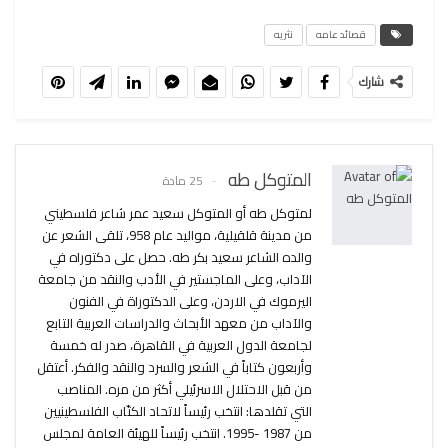
قصائد عامه
نثريه
شارك
المتوكل طه
25 مادة
لمتوكل طه أو المتوكل سعيد عمر شاعر فلسطيني
من مدينة قلقيلية، مواليد عام 958، تلقى الشعر عن
والده الشاعر سعيد بكر طه. حصل على دكتوراه في
الآداب، وعلى الماجستير في الأدب والنقد من جامعة
اليرموك في الاردن، وعلى الدكتوراة في الفنون
والآداب من معهد الأبحاث والدراسات العربية التابع
لجامعة الدول العربية في القاهرة، صدر له خمسة
وأربعون كتاباً في الشعر والسرد والنقد والفكر. أعتقل
من قبل الاحتلال الاسرئيلي أكثر من مره. المناصب
التي تقلدها: انتخب رئيساً لاتحاد الكتّاب الفلسطينيين
من 1987 -1995. انتخب رئيساً للهيئة العامة لمجلس