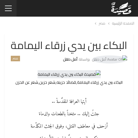
الصفحة الرئيسية
مصر
البكاء بين يدي زرقاء اليمامة
مصر
بواسطة
أمل دنقل
البكاء بين يدي زرقاء اليمامة,قصائد حزينه,شعر حزين,شعر عن الحزن
أيتها العرافة المقدَّسةْ ..
جئتُ إليك .. مثخناً بالطعنات والدماءْ
أزحف في معاطف القتلى، وفوق الجثث المكدّسة