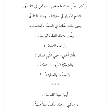
( كان يَقُصُّ عنك يا صغيرتي .. ونحن في الخنادْق
فنفتح الأزرار في ستراتنا .. ونسند البنادقْ
وحين مات عَطَشاً في الصحَراء المشمسة ..
رطَّب باسمك الشفاه اليابسة ..
وارتخت العينان !)
فأين أخفي وجهيَ المتَّهمَ المدان ؟
والضحكةَ الطروب : ضحكتهُ..
والوجهُ .. والغمازتانْ ! ؟
* * *
أيتها النبية المقدسة ..
لا تسكتي .. فقد سَكَتُّ سَنَةً فَسَنَةً ..