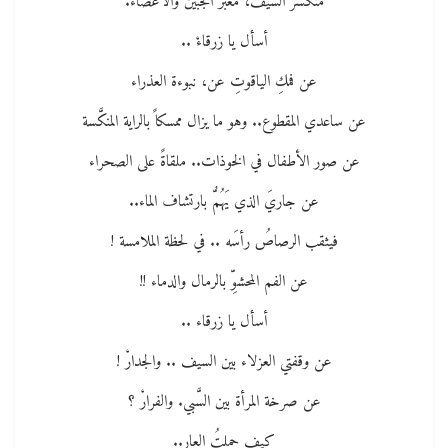
منكسر السيف، مغبَّر الجبين والأعضاءْ.
أسأل يا زرقاءْ ..
عن فمكِ الياقوتِ عن، نبوءة العذراء
عن ساعدي المقطوع.. وهو ما يزال ممسكاً بالراية المنكَّسة
عن صور الأطفال في الخوذات.. ملقاةً على الصحراء
عن جاريَ الذي يَهُمُّ بارتشاف الماء..
فيثقب الرصاصُ رأسَه .. في لحظة الملامسة !
عن الفم المحشوِّ بالرمال والدماء !!
أسأل يا زرقاء ..
عن وقفتي العزلاء بين السيف .. والجدارْ !
عن صرخة المرأة بين السَّبي. والفرارْ ؟
كيف حملتُ العار..