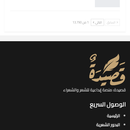
السابق
التالي
1 من 13٬790
قصيدة: منصة إبداعية للشعر والشعراء
الوصول السريع
الرئيسية
البحور الشعرية​