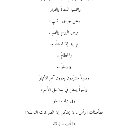
والتمسوا النجاةَ والفرار !
ونحن جرحى القلبِ ،
جرحى الروحِ والفم .
لم يبق إلا الموتُ ..
والحطامُ ..
والدمارْ ..
وصبيةٌ مشرّدون يعبرون آخرَ الأنهارْ
ونسوةٌ يسقن في سلاسل الأسرِ،
وفي ثياب العارْ
مطأطئات الرأس.. لا يملكن إلا الصرخات الناعسة !
ها أنت يا زرقاءْ