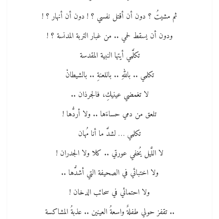
ثم مشيتُ ؟ دون أن أقتل نفسي ؟ ! دون أن أنهار ؟ !
ودون أن يسقط لحمي .. من غبار التربة المدنسة ؟ !
تكلَّمي أيتها النبية المقدسة
تكلمي .. باللهِ .. باللعنةِ .. بالشيطانْ
لا تغمضي عينيكِ، فالجرذان ..
تلعق من دمي حساءَها .. ولا أردُّها !
تكلمي … لشدَّ ما أنا مُهان
لا اللَّيل يُخفي عورتي .. كلا ولا الجدران !
ولا اختبائي في الصحيفة التي أشدُّها ..
ولا احتمائي في سحائب الدخان !
.. تقفز حولي طفلةٌ واسعةُ العينين .. عذبةُ المشاكسة