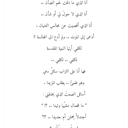
أنا الذي ما ذقتُ لحمَ الضأن ..
أنا الذي لا حولَ لي أو شأن ..
أنا الذي أقصيت عن مجالس الفتيان ،
أدعى إلى الموت .. ولم أدع الى المجالسة !!
تكلمي أيتها النبية المقدسة
تكلمي .. تكلمي ..
فها أنا على التراب سائلٌ دمي
وهو ظمئُ .. يطلب المزيدا .
أسائل الصمتَ الذي يخنقني :
” ما للجمال مشيُها وئيدا .. ؟! “
أجندلاً يحملن أم حديدا .. ؟!”