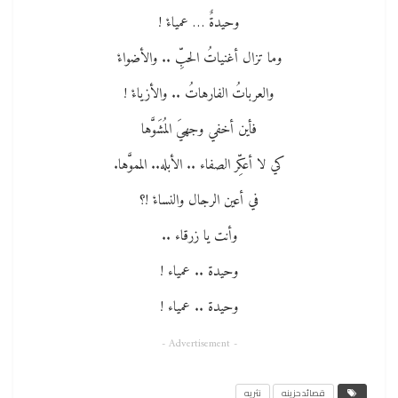
وحيدةٌ … عمياءْ !
وما تزال أغنياتُ الحبِّ .. والأضواءْ
والعرباتُ الفارهاتُ .. والأزياءْ !
فأين أخفي وجهيَ المُشَوَّها
كي لا أعكِّر الصفاء .. الأبله.. المموَّها.
في أعين الرجال والنساءْ !؟
وأنت يا زرقاء ..
وحيدة .. عمياء !
وحيدة .. عمياء !
- Advertisement -
قصائد حزينه
نثريه