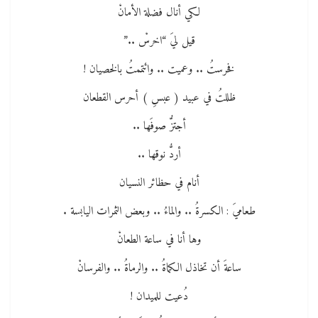
لكي أنال فضلة الأمانْ
قيل ليَ “اخرسْ ..”
فخرستُ .. وعميت .. وائتممتُ بالخصيان !
ظللتُ في عبيد ( عبسِ ) أحرس القطعان
أجتزُّ صوفَها ..
أردُّ نوقها ..
أنام في حظائر النسيان
طعاميَ : الكسرةُ .. والماءُ .. وبعض الثمرات اليابسة .
وها أنا في ساعة الطعانْ
ساعةَ أن تخاذل الكماةُ .. والرماةُ .. والفرسانْ
دُعيت للميدان !