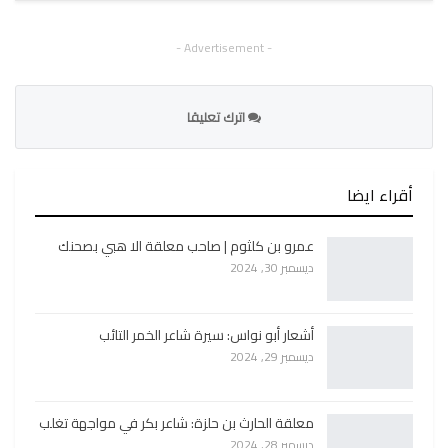
- Advertisement -
اترك تعليقا
أقراء ايضا
عمرو بن كلثوم | صاحب معلقة الا هبي بصحنك
ديسمبر 30, 2024
أشعار أبو نواس: سيرة شاعر الخمر التائب
ديسمبر 29, 2024
معلقة الحارث بن حلزة: شاعر بكر في مواجهة تغلب
ديسمبر 28, 2024