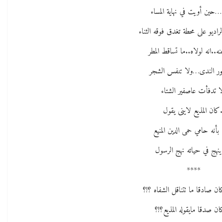
حين أويت في نهاية المساء
اديو على محطة تغدق فوقه الثناء
ه..انه لولاه..ما تساقط المطر
لور الندى…ولا تنفس الشجر
ا تدفأت عاصفير الشتاء
كان المذيع لاينى يقول
بأنه حامي حمى الدين المنيع
ينهج في حياته نهج الرسول
****
ن صادقا ما تتناقل الشفاه ؟!؟
ن صدقا مايقوله المذيع؟!؟