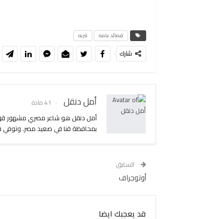
قصائد عامه
نثريه
شارك
أمل دنقل
41 مادة
بمحافظة قنا في صعيد مصر. وتوفي في 21 مايو عام 1983م عن عمر 43 سنة. زوجته هي الصحفية عبلة ا
السابق
أوتوجراف
قد يعجبك ايضا