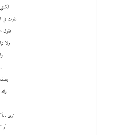
لكنني…
عثرت في الر
تقول عن
ولا تب
ول
..
يصفه 
وانه 
ترى ..أكا
أم كا