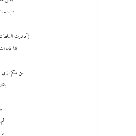
وقيل معش
ثارت.. لأ
(أصدرت السلطات م
لذا فإن ال
من منكم الذي 
يقال
ه
هل
أم.
ما 