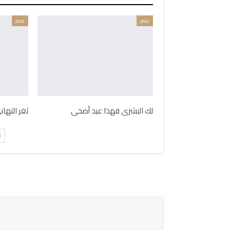
مصر
مصر
لك البشرى فهذا عيد أضحى
ثغر التها
ت