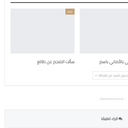
مصر
ني بالأماني باسم
سألت المنجم عن طالع
حميل المزيد من القصائد
- Advertisement -
اترك تعليقا