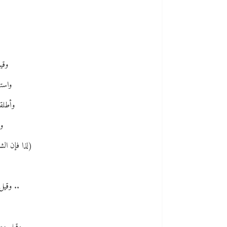
وقي
واستق
وأطلق
و
(لذا فإن ال
.. وقيل