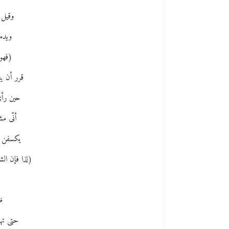
وقيل 
ويدمن
(فهوم
قرر أن ين
حين رأى 
أنّى م
يكسفن و
(لذا فإن ال
ظ
حتى تهد