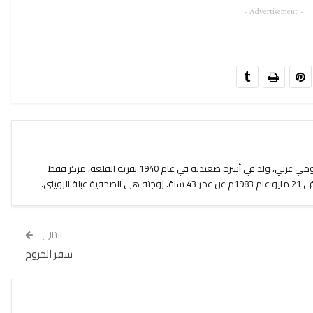
- Advertisement -
أمل دنقل هو شاعر مصري مشهور قومي عربي، ولد في أسرة صعيدية في عام 1940 بقرية القلعة، مركز قفط
لرويني.
التالي
سفر الخروج