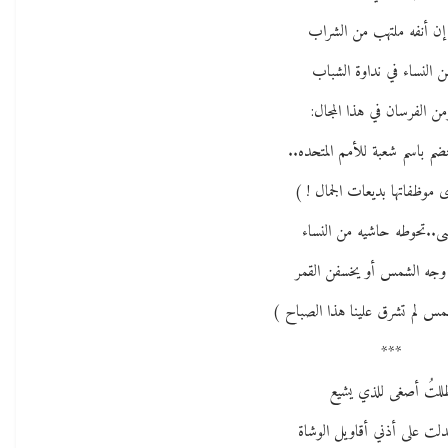
إن أنفه ملتهب من الشراب
 النساء في نداوة الشباب
ن الفرسان في هذا المجال:
ضم باسم شعبة للأمم المتحده..
موظفاتها بديعات الجمال ! )
شى..تحوطه حاشيه من النساء
جه الشمس أو يخسفن القمر
شمس لم تشرق علينا هذا الصباح )
***
للتُ أصغى للذي يشيع
لت على أذني أقاويل الوشاة