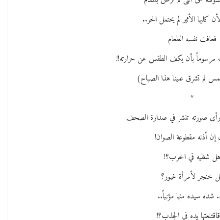
وقته هى التى لم ترض بالمقام
ن كلبها الأثير لم يحتمل الحر..
فعافت نفسه الطعام
رسوماً بأن يكف الطقس عن حرارته!!
شمس لم تشرق علينا هذا الصباح)
*
رأى صورته تنشر في صدارة الصحف
 إن أذنه مقطوعة الصوان!
ل شظيه في الحرب؟!
 خنجر لأمرأة غيور؟
. شده سيده منها مؤنباً..
قاقتلعتها يده في الجذب؟!