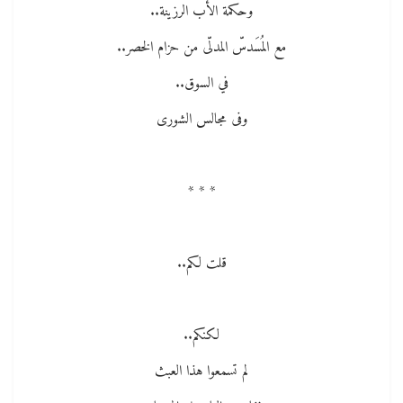
وحكمة الأب الرزينة..
مع المُسَدسّ المدلّى من حزام الخصر..
في السوق..
وفى مجالس الشورى
* * *
قلت لكم..
لكنكم..
لم تسمعوا هذا العبث