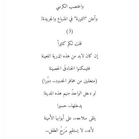
واغتصب الكرسي
وأعلن “الثورة” في المذياع والجريدة!
(3)
قلت لكم كثيراً
إن كان لابد من هذه الذرية اللعينة
فليسكنوا الخنادقَ الحصينة
(متخذين من مخافر الحدود.. دوُرا)
لو دخل الواحدُ منهم هذه المدينة:
يدخلها.. حسيرا
يلقى سلاحه.. على أبوابها الأمينة
لأنه.. لا يستقيم مَرَحُ الطفل..