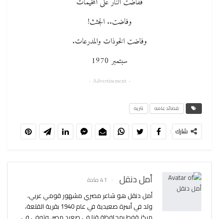
ففاضت النار على المخيمات
وفاضت.. الجثث!
وفاضت الخوذات والمدرعات.
سبتمبر 1970
- Advertisement -
قصائد عامه
نثريه
شارك
أمل دنقل
41 مادة
أمل دنقل هو شاعر مصري مشهور قومي عربي،
ولد في أسرة صعيدية في عام 1940 بقرية القلعة،
مركز قفط بمحافظة قنا في صعيد مصر. وتوفي في