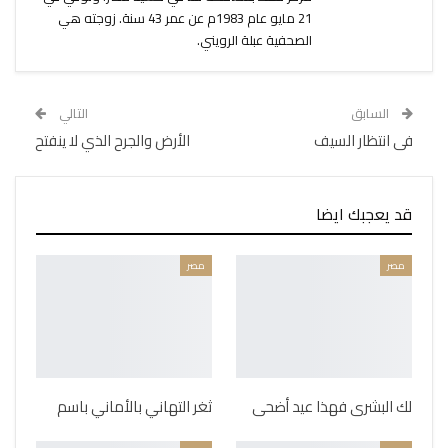
21 مايو عام 1983م عن عمر 43 سنة. زوجته هي
الصحفية عبلة الرويني.
السابق
التالي
فى انتظار السيف
الأرض والجرح الذي لا ينفتح
قد يعجبك ايضا
مصر
مصر
لك البشرى فهذا عيد أضحى
ثغر التهاني بالأماني باسم