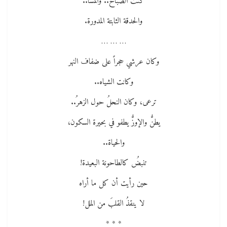
كنتُ الصباحَ.. والمسا..
والحدقة الثابتة المدورة.
… … …
وكان عرشي حجراً على ضفاف النهر
وكانت الشياه..
ترعى، وكان النحلُ حول الزهرُ..
يطنُّ والإوزُّ يطفو في بحيرة السكون،
والحياة..
تنبضُ كالطاحونة البعيدة!
حين رأيت أن كل ما أراه
لا ينقذُ القلبَ من الملل!
* * *