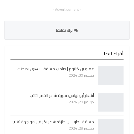
- Advertisement -
اترك تعليقا
أقراء ايضا
عمرو بن كلثوم | صاحب معلقة الا هبي بصحنك
ديسمبر 30, 2024
أشعار أبو نواس: سيرة شاعر الخمر التائب
ديسمبر 29, 2024
معلقة الحارث بن حلزة: شاعر بكر في مواجهة تغلب
ديسمبر 28, 2024