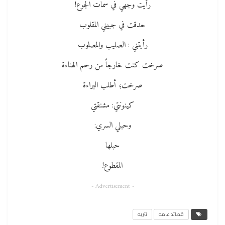
رأيت وجهي في سمات الجوع!
حدقت في جبيني المقلوب
رأيتني : الصليب والمصلوب
صرخت كنت خارجاً من رحم الهناءة
صرخت؛ أطلب البراءة
كينونتي: مشنقتي
وحبلي السري:
حبلها
المقطوع!
- Advertisement -
قصائد عامه
نثريه