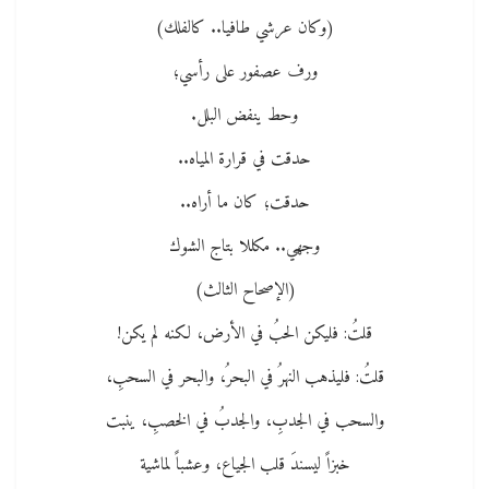
(وكان عرشي طافيا.. كالفلك)
ورف عصفور على رأسي؛
وحط ينفض البلل.
حدقت في قرارة المياه..
حدقت؛ كان ما أراه..
وجهي.. مكللا بتاج الشوك
(الإصحاح الثالث)
قلتُ: فليكن الحبُ في الأرض، لكنه لم يكن!
قلتُ: فليذهب النهرُ في البحرُ، والبحر في السحبِ،
والسحب في الجدبِ، والجدبُ في الخصبِ، ينبت
خبزاً ليسندَ قلب الجياع، وعشباً لماشية