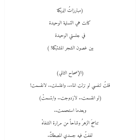
(مبارزاتُ الديكة
كانت هي التسلية الوحيدة
في جلستي الوحيدة
بين غصون الشجر المشتبكة! )
(الإصحاح الثاني)
قلتُ لنفسي لو نزلت الماء.. واغتسلت.. لانقسمت!
(لو انقسمت.. لازدوجت.. وابتسمتْ)
وبعدما استحممت..
تناسجَ الزهرُ وشاحاً من مرارة الشفاهْ
لففتُ فيه جسدي المصطكّ.