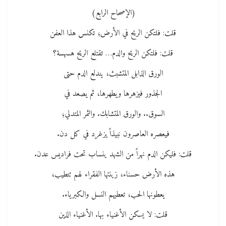
(الإصحاح الرابع)
قلت: فلتكن الريح في الأرض؛ تكنس هذا العفن
قلت: فلتكن الريح والدم… تقتلع الريح هسهسة؟
الورق الذابل المتشبث، يندلع الدم حتى
الجذور فيزهرها ويطهرها، ثم يصعد في
السوق.. والورق المتشابك. والثمر المتدلي؛
فيعصره العاصرون نبيذاً يزغرد في كل دن.
قلت: فليكن الدم نهراً من الشهد ينساب تحت فراديس عدن.
هذه الأرض حسناء، زينتها الفقراء لهم تتطيب،
يعطونها الحب، تعطيهم النسل والكبرياء.
قلت: لا يسكن الأغنياء بها. الأغنياء الذين