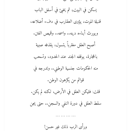
يسكن في البيت؛ ثم يخبئ في أسفل الباب
قنبلة الموت، يؤوى العقارب في دفء أضلاعه،
ويورث أبناءه دينه.. واسمه.. وقميص الفتن.
أصبح العقل مغترباً يتسول، يقذفه صبية
بالحجارة، يوقفه الجند عند الحدود، وتسحب
منه الحكومات جنسية الوطني.. وتدرجه في
قوائم من يكرهون الوطن.
قلت: فليكن العقل في الأرض، لكنه لم يكن.
سقط العقل في دورة النفي والسجن.. حتى يجن
… … … …
ورأى الرب ذلك غير حسن!