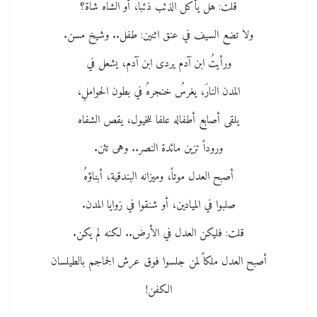
قلت: هل يأكل الذئب ذئباً، أو الشاه شاة؟
ولا تضع السيف في عنق اثنين: طفل.. وشيخ مسن.
ورأيتُ ابن آدم يردى ابن آدم، يشعل في
المدن النارَ، يغرسُ خنجرهُ في بطون الحواملِ،
يلقى أصابع أطفاله علفا للخيول، يقص الشفاه
وروداً تزين مائدة النصر.. وهى تئن.
أصبح العدل موتاً، وميزانه البندقية، أبناؤهُ
صلبوا في الميادين، أو شنقوا في زوايا المدن.
قلت: فليكن العدل في الأرض.. لكنه لم يكن.
أصبح العدل ملكاً لمن جلسوا فوق عرش الجماجم بالطيلسان
الكفن!