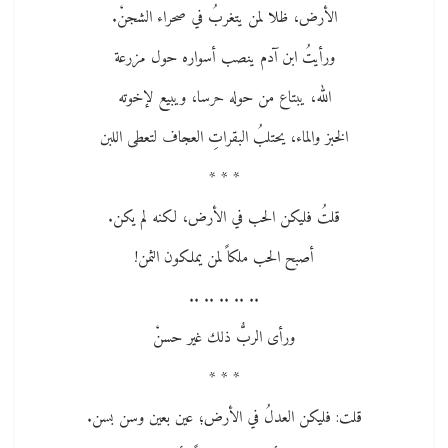
الأرض، ظلا لمن يتغربُ في صحراء الشجنْ.
ورأيتُ ابن آدم ينصب أسواره حول مزرعة
الله، يبتاع من حوله حرسا، ويبيع لإخوته
الخبز والماء، يحتلبُ البقراتِ العجاف لتعطى اللبن
* * *
قلتُ فليكن الحب في الأرض، لكنه لم يكن.
أصبح الحب ملكاً لمن يملكون الثمن!
.. .. .. .. ..
ورأى الربُّ ذلك غير حسنْ
* * *
قلت: فليكن العدلُ في الأرض؛ عين بعين وسن بسن.