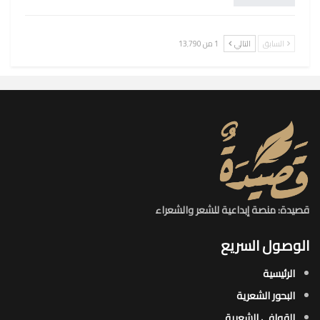
السابق
التالي
1 من 13٬790
قصيدة: منصة إبداعية للشعر والشعراء
الوصول السريع
الرئيسية
البحور الشعرية​
القوافي الشعرية​