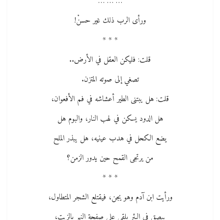
… … …
ورأى الرب ذلك غير حسنْ!
* * *
قلت: فليكن العقل في الأرض..
تصغي إلى صوته المتزن.
قلت: هل يبتنى الطير أعشاشه في فم الأفعوان،
هل الدود يسكن في لهب النار، والبوم هل
يضع الكحل في هدب عينيه، هل يبذر الملح
من يرتجى القمح حين يدور الزمن؟
* * *
ورأيت ابن آدم وهو يجن، فيقتلع الشجر المتطاول،
يبصق في البئر يلقى على صفحة النهر بالزيت،