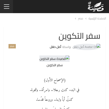
الصفحة الرئيسية
مصر
سفر التكوين
مصر
بواسطة
أمل دنقل
سفر التكوين
(الإصحاح الأول)
في البدء كنت رجلا.. وامرأة.. وشجرة.
كنتُ أباً وابنا.. وروحاً قدُسا.