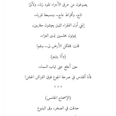
يصوغون من عرق الأجراء نقود زنا.. ولآلئ
تاج. وأقراط عاج.. ومسبحة للرياء.
إنني أول الفقراء الذين يعيشون مغتربين؛
يموتون محتسبين لدى العزاء.
قلت: فلتكن الأرض لى.. ولهم!
(وأنا بينهم)
حين أخلع عنى ثياب السماء.
فأنا أتقدس في صرخة الجوع فوق الفراش الخشن!
* * *
(الإصحاح الخامس)
حدقت في الصخر؛ وفى الينبوع