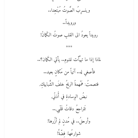
وينسرِبُ الصَّوتُ مُبْتعِدا..
ورويداً..
رويداً يعودُ الى القلبِ صوتُ الكَمانْ!
***
لماذا إذا ما تهيَّأت للنوم.. يأتي الكَمان؟..
فأصغي له.. آتياً من مَكانٍ بعيد..
فتصمتُ: هَمْهمةُ الريحُ خلفَ الشَّبابيكِ,
نبضُ الوِسادةِ في أُذنُي,
تَتراجعُ دقاتُ قَلْبي,..
وأرحلُ.. في مُدنٍ لم أزُرها!
شوارعُها: فِضّةٌ!