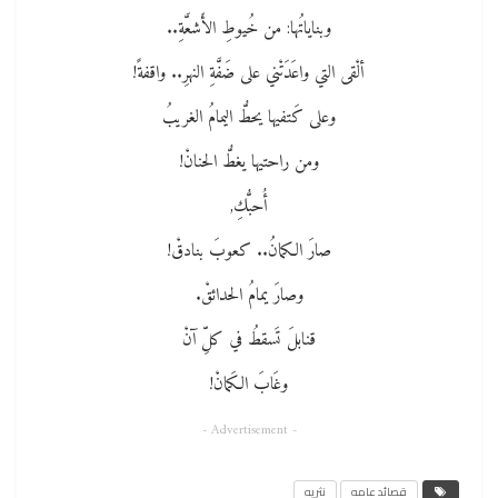
وبناياتُها: من خُيوطِ الأَشعَّةِ..
ألْقى التي واعَدَتْني على ضَفَّةِ النهرِ.. واقفةً!
وعلى كَتفيها يحطُّ اليمامُ الغريبُ
ومن راحتيها يغطُّ الحنانْ!
أُحبُّكِ,
صارَ الكمانُ.. كعوبَ بنادقْ!
وصارَ يمامُ الحدائقْ.
قنابلَ تَسقطُ في كلِّ آنْ
وغَابَ الكَمانْ!
- Advertisement -
قصائد عامه
نثريه