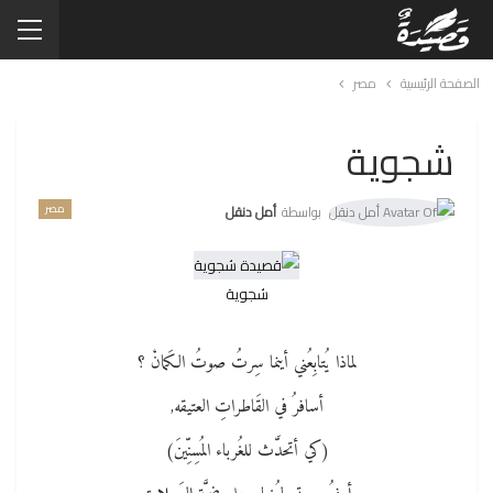
الصفحة الرئيسية
مصر
شجوية
مصر
بواسطة
أمل دنقل
شجوية
لماذا يُتابِعُني أينما سِرتُ صوتُ الكَمانْ ؟
أسافرُ في القَاطراتِ العتيقه,
(كي أتحدَّث للغُرباء المُسِنِّينَ)