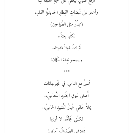
أرفعُ صوتي ليُغطي على ضجَّةِ العَجلاتِ
وأغفو على نَبَضاتِ القِطارِ الحديديَّةِ القلبِ
(تهدُرُ مثل الطَّواحين)
لكنَّها بغتةً..
تَتباعدُ شيئاً فشيئا..
ويصحو نِداءُ الكَمان!
***
أسيرُ مع الناسِ, في المَهرجانات:
أُُصغى لبوقِ الجُنودِ النُّحاسيّ..
يملأُُ حَلقي غُبارُ النَّشيدِ الحماسيّ..
لكنّني فَجأةً.. لا أرى!
تَتَلاشى الصُفوفُ أمامي!