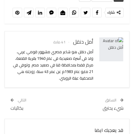
شارك
أمل دنقل
41 مادة
أمل دنقل هو شاعر مصري مشهور قومي عربي،
ولد في أسرة صعيدية في عام 1940 بقرية القلعة،
مركز قفط بمحافظة قنا في صعيد مصر. وتوفي في
21 مايو عام 1983م عن عمر 43 سنة. زوجته هي
الصحفية عبلة الرويني.
السابق
التالي
شيء يحترق
بكائيات
قد يعجبك ايضا