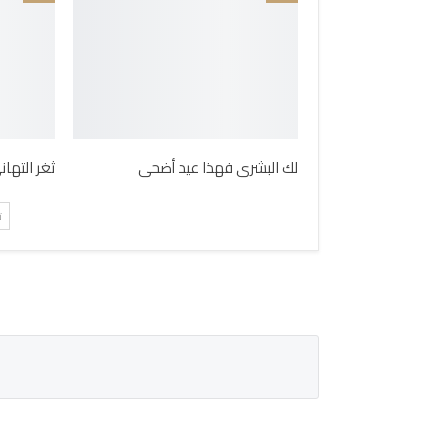
لك البشرى فهذا عيد أضحى
ثغر التها
ت