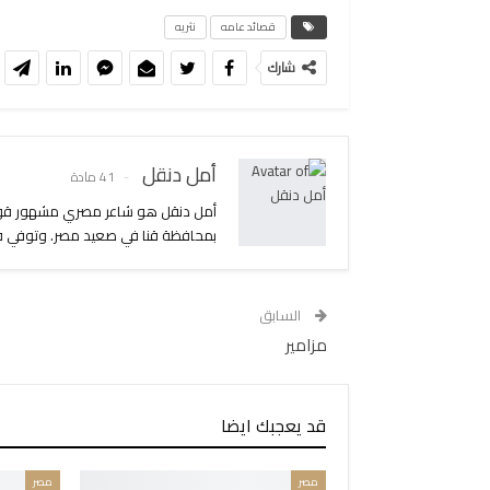
قصائد عامه
نثريه
شارك
أمل دنقل
41 مادة
بمحافظة قنا في صعيد مصر. وتوفي في 21 مايو عام 1983م عن عمر 43 سنة. زوجته هي الصحفية عبلة ا
السابق
مزامير
قد يعجبك ايضا
مصر
مصر