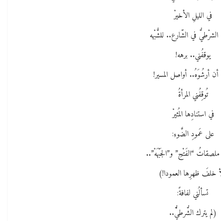
في الليلِ الأخيرْ
الشرْطيُّ في الشّارع.. للشُّبْهه
يوقفُني.. برهه!
أن أرشُوَهُ.. أواصل المسير!
تُوقِفُني المرأةُ
في استنادِها المُثيرْ
على عَمودِ الضَّوءِ:
قاتُ “الفَتْحِ” و”الجَبْهَهْ”..
أ خلفَ ظهرِها العمودا!)
تسألُني لفافةً:
(لم يترك الشُّرطيُّْ..