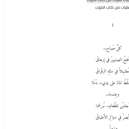
قرات من كتاب الموت
1
كلَّ صَباح..
فتحُ الصنبورَ في إرهاقْ
ُغتسِلاً في مائِه الرقْراقْ
ُطُ الماءُ على يدي.. دَمَا!
وعِندما..
جلسُ للطّعام.. مُرغما:
بصرُ في دوائِر الأطباقْ