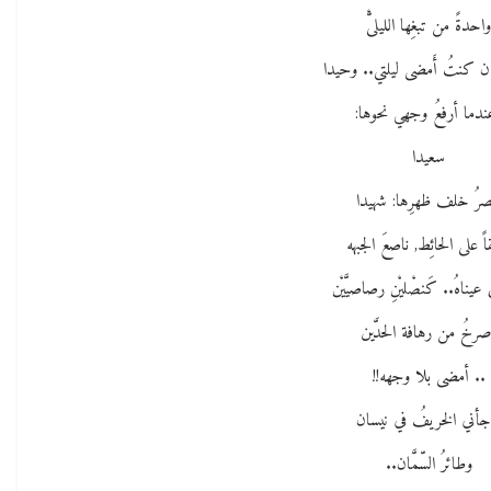
احدةً من تبغِها الليلىّْ
إن كنتُ أَمضى ليلتي.. وحيدا
ندما أرفعُ وجهي نحوها:
سعيدا
صرُ خلف ظهرِها: شهيدا
قاً على الحائِط, ناصعَ الجبهه
يناهُ.. كَنصْليْنِ رصاصيَّيْن
صرخُ من رهافة الحدَّين
.. أمضى بلا وجهه!!
جأني الخريفُ في نيسان
وطائرُ السّمَّان..