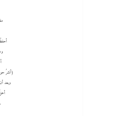
مفغ
أحفظُ 
وعن
أح
(أنشرُ حوليَ
وبعد أن أ
أحمل
.