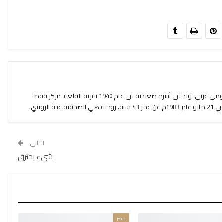
أمل دنقل هو شاعر مصري مشهور قومي عربي، ولد في أسرة صعيدية في عام 1940 بقرية القلعة، مركز قفط
لرويني.
التالي
شيء يحترق
مصر