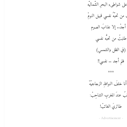
لى شواطىءِ البحرِ الشّماليّه
 من تحبّهُ نفسي قبيل النومْ
 أجدْ.. إلا عذابَ الصوم
طلبتُ من تحبُّه نفسي
(في الظل والشمسِ)
فلم أجد .. نفسي!!
***
نا خلفَ النوافذِ الزجاجيّهْ
بُ عندَ المغربِ الشاحِبْ:
طائريَ الغائبْ!
- Advertisement -