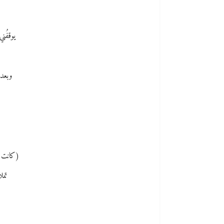
يوقفُني 
وبعد 
(كانت ملص
تمل