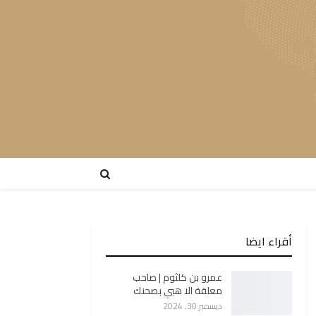
أقراء ايضا
عمرو بن كلثوم | صاحب
معلقة الا هبي بصحنك
ديسمبر 30, 2024