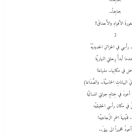
جماجِماً..
جماجِماً..
ورةَ الأفواهِ والأَحداقْ!!
2
رأسي في الخزائنِ الحديديّهْ
دما أبدأُ رِحلتي النهاريّة
مل في مكانِها.. مذياعا!
 البياناتِ الحماسيّةَ.. والصُّدَاعا)
عودَ في خِتامِ جولتي المسائيّة
ُ في مكان رأسي الحقيقيّه:
. قنّينيةَ الخمرِ الزُجاجيّه!
أعودُ مخموراً الى بيتيَ..