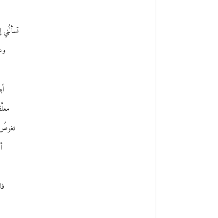
و
تسألُني 
وع
أب
معلَّ
تغوصُ ع
أ
فا