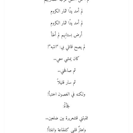
لم أمد يدًا لثمار الكروم
لم أمد يدًا لثمار الكروم
أرض بستانِهم لم أطأ
لم يصح قاتلي بي: “انتبه”!
كان يمشي معي..
ثم صافحني..
ثم سار قليلاً
ولكنه في الغصون اختبأ!
فجأةً:
ثقبتني قشعريرة بين ضلعين..
واهتزَّ قلبي كفقاعة وانفثأ!