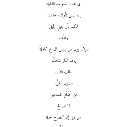
في هذه السنوات القليلة
إنه ليس ثأرك وحدك،
لكنه ثأر جيلٍ فجيل
وغدًا..
سوف يولد من يلبس الدرع كاملةً،
يوقد النار شاملةً،
يطلب الثأرَ،
يستولد الحقَّ،
من أَضْلُع المستحيل
لا تصالح
ولو قيل إن التصالح حيلة