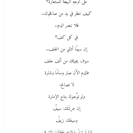
على أوجهِ البهجة المستعارة؟
كيف تنظر في يد من صافحوك..
فلا تبصر الدم..
في كل كف؟
إن سهمًا أتاني من الخلف..
سوف يجيئك من ألف خلف
فالدم الآن صار وسامًا وشارة
لا تصالح،
ولو توَّجوك بتاج الإمارة
إن عرشَك: سيفٌ
وسيفك: زيفٌ
إذا لم تزنْ بذؤابته لحظاتِ الشرف