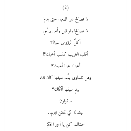
(2)
لا تصالح على الدم.. حتى بدم!
لا تصالح! ولو قيل رأس برأسٍ
أكلُّ الرؤوس سواءٌ؟
أقلب الغريب كقلب أخيك؟!
أعيناه عينا أخيك؟!
وهل تتساوى يدٌ.. سيفها كان لك
بيدٍ سيفها أثْكَلك؟
سيقولون:
جئناك كي تحقن الدم..
جئناك. كن يا أمير الحكم