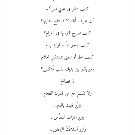
كيف تنظر في عيني امرأة..
أنت تعرف أنك لا تستطيع حمايتها؟
كيف تصبح فارسها في الغرام؟
كيف ترجو غدًا.. لوليد ينام
كيف تحلم أو تتغنى بمستقبلٍ لغلام
وهو يكبر بين يديك بقلب مُنكَّس؟
لا تصالح
ولا تقتسم مع من قتلوك الطعام
وارْوِ قلبك بالدم..
واروِ التراب المقدَّس..
واروِ أسلافَكَ الراقدين..