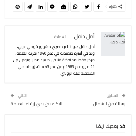
شارك
أمل دنقل
41 مادة
أمل دنقل هو شاعر مصري مشهور قومي عربي،
ولد في أسرة صعيدية في عام 1940 بقرية القلعة،
مركز قفط بمحافظة قنا في صعيد مصر. وتوفي في
21 مايو عام 1983م عن عمر 43 سنة. زوجته هي
الصحفية عبلة الرويني.
السابق
التالي
رسالة من الشمال
البكاء بين يدي زرقاء اليمامة
قد يعجبك ايضا