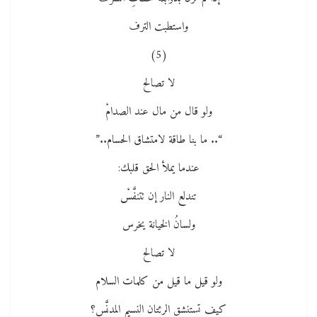
واستطبت الترف
(5)
لا تصالح
ولو قال من مال عند الصدامْ
“.. ما بنا طاقة لامتشاق الحسام..”
عندما يملأ الحق قلبك:
تندلع النار إن تتنفَّسْ
ولسانُ الخيانة يخرس
لا تصالح
ولو قيل ما قيل من كلمات السلام
كيف تستنشق الرئتان النسيم المدنَّس؟