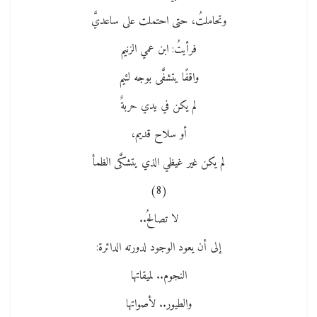
وتحاملتُ، حتى احتملت على ساعديَّ
فرأيتُ: ابن عمي الزنيم
واقفًا يتشفَّى بوجه لئيم
لم يكن في يدي حربةٌ
أو سلاح قديم،
لم يكن غير غيظي الذي يتشكَّى الظمأ
(8)
لا تصالحُ..
إلى أن يعود الوجود لدورته الدائرة:
النجوم.. لميقاتها
والطيور.. لأصواتها