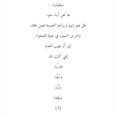
سيقولون:
ها نحن أبناء عم.
قل لهم: إنهم لم يراعوا العمومة فيمن هلك
واغرس السيفَ في جبهة الصحراء
إلى أن يجيب العدم
إنني كنت لك
فارسًا،
وأخًا،
وأبًا،
ومَلِك!
(3)