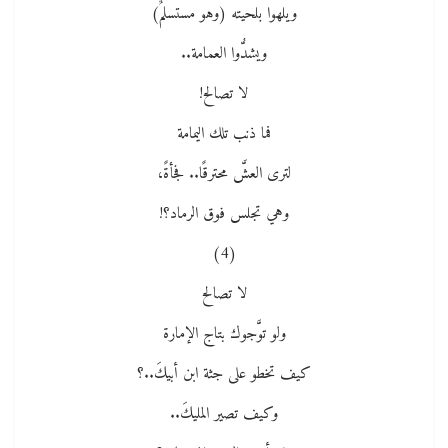
ويلهوا بلحيته (وهو مستسلمٌ)
ويشدُّوا العمامة..
لا تصالح!
فما ذنب تلك اليمامة
لترى العشَّ محترقًا.. فجأةً،
وهي تجلس فوق الرماد؟!
(4)
لا تصالح
ولو توَّجوك بتاج الإمارة
كيف تخطو على جثة ابن أبيكَ..؟
وكيف تصير المليكَ..