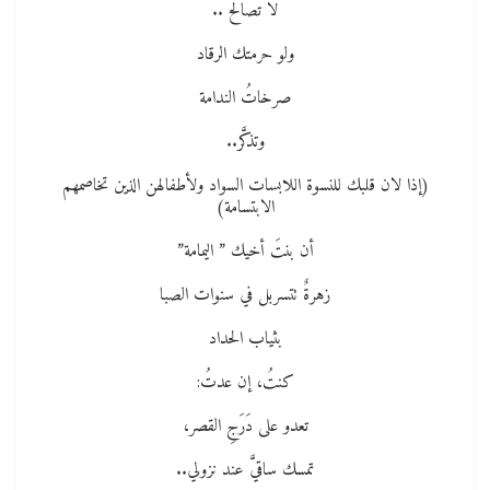
لا تصالح ..
ولو حرمتك الرقاد
صرخاتُ الندامة
وتذكَّر..
(إذا لان قلبك للنسوة اللابسات السواد ولأطفالهن الذين تخاصمهم
الابتسامة)
أن بنتَ أخيك ” اليمامة”
زهرةٌ تتسربل في سنوات الصبا
بثياب الحداد
كنتُ، إن عدتُ:
تعدو على دَرَجِ القصر،
تمسك ساقيَّ عند نزولي..