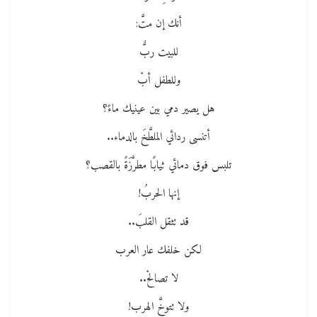
أنك إن متَّ:
للبيت ربٌّ
وللطفل أبْ
هل يصير دمي بين عينيك ماءً؟
أتنسى ردائي الملطَّخَ بالدماء..
تلبس فوق دمائي ثيابًا مطرَّزَةً بالقصب؟
إنها الحربُ!
قد تثقل القلبَ..
لكن خلفك عار العرب
لا تصالحْ..
ولا تتوخَّ الهرب!