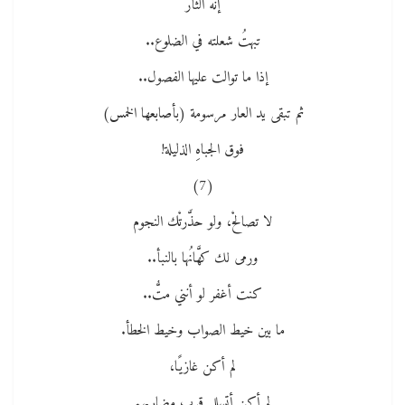
إنه الثأرُ
تبهتُ شعلته في الضلوع..
إذا ما توالت عليها الفصول..
ثم تبقى يد العار مرسومة (بأصابعها الخمس)
فوق الجباهِ الذليلة!
(7)
لا تصالحْ، ولو حذَّرتْك النجوم
ورمى لك كهَّانُها بالنبأ..
كنت أغفر لو أنني متُّ..
ما بين خيط الصواب وخيط الخطأ.
لم أكن غازيًا،
لم أكن أتسلل قرب مضاربهم