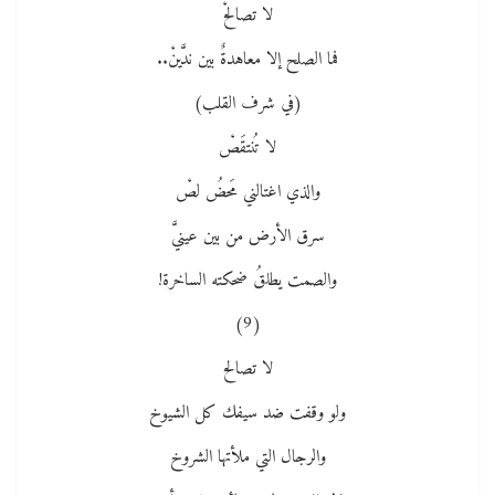
لا تصالحْ
فما الصلح إلا معاهدةٌ بين ندَّينْ..
(في شرف القلب)
لا تُنتقَصْ
والذي اغتالني مَحضُ لصْ
سرق الأرض من بين عينيَّ
والصمت يطلقُ ضحكته الساخرة!
(9)
لا تصالح
ولو وقفت ضد سيفك كل الشيوخ
والرجال التي ملأتها الشروخ