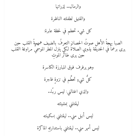
والرمال.. لذراتها
والقتيل لطفلته الناظرة
كل شيء تحطم في لحظة عابرة:
الصبا بهجةُ الأهل صوتُ الحصان التعرفُ بالضيف همهمةُ القلب حين
يرى برعماً في الحديقة يذوي الصلاةُ لكي ينزل المطر الموسميُّ مراوغة القلب
حين يرى طائر الموتِ
وهو يرفرف فوق المبارزة الكاسرة
كلُّ شيءٍ تحطَّم في نزوةٍ فاجرة
والذي اغتالني: ليس ربًا..
ليقتلني بمشيئته
ليس أنبل مني.. ليقتلني بسكينته
ليس أمهر مني.. ليقتلني باستدارتِهِ الماكرة