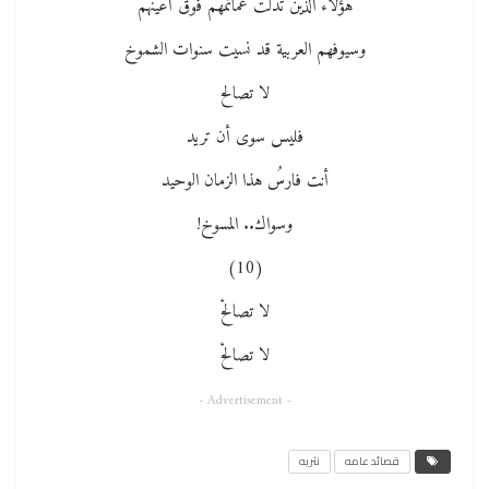
هؤلاء الذين تدلت عمائمهم فوق أعينهم
وسيوفهم العربية قد نسيت سنوات الشموخ
لا تصالح
فليس سوى أن تريد
أنت فارسُ هذا الزمان الوحيد
وسواك.. المسوخ!
(10)
لا تصالحْ
لا تصالحْ
- Advertisement -
قصائد عامه
نثريه