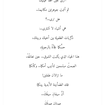
أترى حين أفقأ عينيك
ثم أثبت جوهرتين مكانهما..
هل ترى..؟
هي أشياء لا تشترى..:
ذكريات الطفولة بين أخيك وبينك،
حسُّكما فجأةً بالرجولةِ،
هذا الحياء الذي يكبت الشوق.. حين تعانقُهُ،
الصمتُ مبتسمين لتأنيب أمكما.. وكأنكما
ما تزالان طفلين!
تلك الطمأنينة الأبدية بينكما:
أنَّ سيفانِ سيفَكَ..
صوتانِ صوتَكَ