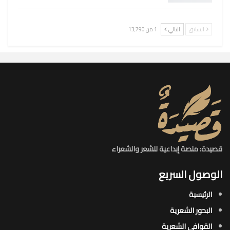
السابق
التالي
1 من 13٬790
قصيدة: منصة إبداعية للشعر والشعراء
الوصول السريع
الرئيسية
البحور الشعرية​
القوافي الشعرية​