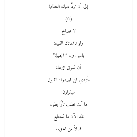
إلى أن تردَّ عليك العظام!
(6)
لا تصالح
ولو ناشدتك القبيلة
باسم حزن ” الجليلة”
أن تسوق الدهاءَ
وتُبدي لمن قصدوك القبول
سيقولون:
ها أنت تطلب ثأرًا يطول
فخذ الآن ما تستطيع:
قليلاً من الحق..