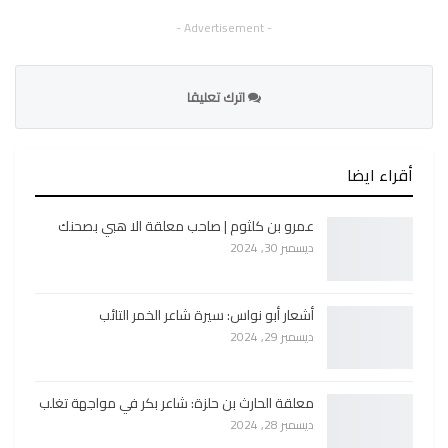
- Advertisement -
اترك تعليقا
أقراء ايضا
عمرو بن كلثوم | صاحب معلقة الا هبي بصحنك
ديسمبر 30, 2024
أشعار أبو نواس: سيرة شاعر الخمر التائب
ديسمبر 29, 2024
معلقة الحارث بن حلزة: شاعر بكر في مواجهة تغلب
ديسمبر 28, 2024