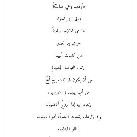
فأرفعها وهي ضاحكةٌ
فوق ظهر الجواد
ها هي الآن.. صامتةٌ
حرمتها يدُ الغدر:
من كلمات أبيها،
ارتداءِ الثياب الجديدةِ
من أن يكون لها ذات يوم أخٌ!
من أبٍ يتبسَّم في عرسها..
وتعود إليه إذا الزوجُ أغضبها..
وإذا زارها.. يتسابق أحفادُه نحو أحضانه،
لينالوا الهدايا..